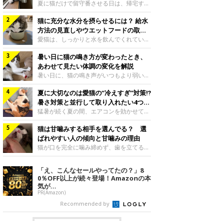
夏に猫だけで留守番させる日は、帰宅する
まで部屋が暑くなりすぎないか、水は足り
猫に充分な水分を摂らせるには？ 給水
るかと気になる飼い主さんもいるでしょ
う。家の中なら安全と思っていても、日中
方法の見直しやウエットフードの取り
は室温が急に上がることがあります。留守
入れ方を解説
愛猫は、しっかりと水を飲んでくれていま
中の暑さから猫を守るために準備したいこ
すか？ 夏場はエアコンで室内が涼しいこ
とや、帰宅後に見たいサインなどについ
暑い日に猫の鳴き方が変わったとき、
ともあり、猫があまり水を飲まないこと
て、ねこのきもち獣医師相談室の岡本りさ
も。積極的に水分を摂らせるためには、給
あわせて見たい体調の変化を解説
先生に伺いました。 留守中は室温が急に
水方法を見直したり、フードから水分を摂
暑い日に、猫の鳴き声がいつもより弱い、
上がることがあるねこのきもち投稿写真ギ
らせたりする方法があります。今回は獣医
かすれる、しつこく鳴くなど、ふだんと違
ャラリー夏の日中は、エアコンが切れると
師の重本仁先生に、猫に水分を摂らせるた
夏に大切なのは愛猫の“冷えすぎ”対策⁉
って聞こえることがあります。 そんなと
室温が急に上昇する場合があります。猫は
めにできるためできる工夫を教えていただ
き、あわせてどのような様子を確認したら
暑さ対策と並行して取り入れたい4つの
自分で涼しい場所を探すのが得意ですが、
きました。ボウルの高さを愛猫の好みにね
よいのでしょうか。暑い日に猫の鳴き方が
工夫
猛暑が続く夏の間、エアコンを効かせて室
部屋全体が暑くなれ
このきもち投稿写真ギャラリー水飲みボウ
変わるときの見方や注意したい体調の変化
内を冷やしますよね。しかし、人にとって
ルの高さは、猫が飲むときに頭が胃より下
などについて、ねこのきもち獣医師相談室
猫は甘噛みする相手を選んでる？ 選
は快適な温度でも、猫にとっては温度が低
にならないように設定すると飲みやすいで
の山口みき先生に伺いました。 鳴き方の
すぎることも。暑さ対策と並行して、冷え
ばれやすい人の傾向と甘噛みの理由
しょう。首を深く折り曲げずに済むため、
変化だけで判断せず、全身の様子も確認し
すぎ対策もしっかりと行うことが大切で
猫が口を完全に噛み締めず、歯を立てる程
関節や食道への負
てねこのきもち投稿写真ギャラリー猫の鳴
す。今回は獣医師の重本仁先生に、猫の冷
度に噛む“甘噛み”。遊びやスキンシップの
き方が変わったとき、暑さと関係している
えすぎを防ぐ4つの対策を教えていただき
ときに繰り出すことがありますが、同じ家
「え、こんなセールやってたの？」8
ように見えることがあります。 ただ、鳴
ました。（1） 冷房の効いていない部屋に
族でも噛まれる頻度に違いがあると感じる
0％OFF以上が続々登場！Amazonの本
き声だけで原因を決めるのは難しく、体調
行き来できるようにするねこのきもち投稿
ことも。ねこのきもちWEB MAGAZINEで
気が...
や環境の変化を
写真ギャラリー猫が寒いと感じたときに、
は、飼い主さんたちにアンケートを実施
PR(Amazon)
冷気から逃れる「逃げ場」を用意しておき
し、愛猫が甘噛みする相手を選んでいると
Recommended by
ましょう。冷房の効いていない部屋や廊下
感じる状況を教えてもらいました。また、
へも自由に行き来できるように、ドアは猫
ねこのきもち獣医師相談室の原駿太朗先生