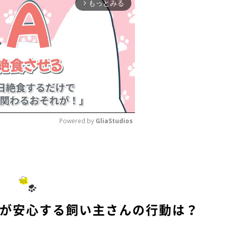
もっとみる
arrow_forward_ios
Powered by 
GliaStudios
M
u
t
e
猫が安心する飼い主さんの行動は？