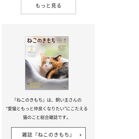
が通れる程度に
には、実際に猫は甘噛みする相手を選んで
もっと見る
いるのか、その真相をお聞きします。約6
割の飼い主さんが「甘噛みする相手を選ん
でいる」と感じていた※2026年5月実施
「ね
『ねこのきもち』は、飼い主さんの
“愛猫ともっと仲良くなりたい”にこたえる
猫のこと総合雑誌です。
雑誌『ねこのきもち』