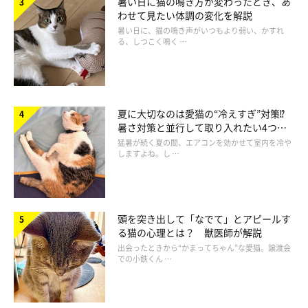
暑い日に猫の鳴き方が変わったとき、あ
わせて見たい体調の変化を解説
暑い日に、猫の鳴き声がいつもより弱い、かすれ
る、しつこく鳴く …
夏に大切なのは愛猫の“冷えすぎ”対策⁉
暑さ対策と並行して取り入れたい4つの
工夫
猛暑が続く夏の間、エアコンを効かせて室内を冷や
しますよね。し …
頭を突き出して「なでて」とアピールす
る猫の心理とは？ 獣医師が解説
食べ終わるまでそっとしておいてあげましょう
出会ったときから“かまってちゃん”な愛猫。譲渡会
での小鉄くん …
大満足でフードに集中しているときは、そっとしておいてあげる
のがベスト。