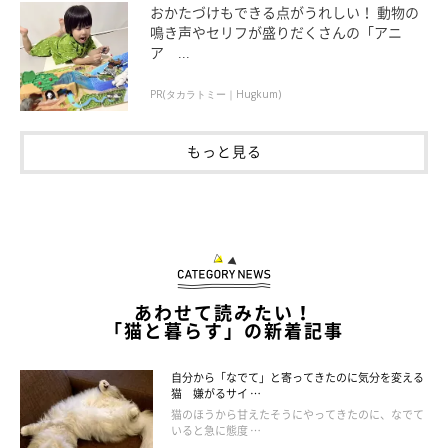
おかたづけもできる点がうれしい！ 動物の
ただし、「アウアウアウアウ……」と小さめの声で鳴くのは、口
鳴き声やセリフが盛りだくさんの「アニ
ア ...
腔内が痛い場合もあります。もし食べにくそうにしているような
ら、動物病院の受診も考えたほうがいいでしょう。
PR(タカラトミー｜Hugkum)
猫は単独行動をする生き物だったので、本来あまり鳴きません。
もっと見る
しかし、飼い猫は人に気持ちを伝えるために、よく鳴くようにな
ったといわれています。そんな猫たちの気持ちがこもった「猫
語」への理解を、どんどん深めていきたいですね。
お話を伺った先生／小野寺温先生（帝京科学大学講師 動物看護
あわせて読みたい！
師）
「猫と暮らす」の新着記事
参考／「ねこのきもち」2022年3月号『解けば“コミュ力”アッ
プ！ 鳴き声×動作から読む 猫語クイズ』
自分から「なでて」と寄ってきたのに気分を変える
猫 嫌がるサイ …
文／田山郁
猫のほうから甘えたそうにやってきたのに、なでて
※写真はスマホアプリ「いぬ・ねこのきもち」で投稿されたもの
いると急に態度 …