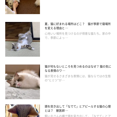
です。
※記事と写真に関連性はありませんので予めご了承ください。
夏、猫に好まれる場所はどこ？ 猫が季節で寝場所
を変える理由と …
心地いい場所を見つけるのが得意な猫たち。家の中
で、季節によっ …
猫が何もないところを見つめるのはなぜ？ 猫の気に
なる表情のワ …
猫が見せるさまざまな表情には、猫ならではの生態
の“ヒミツ”が …
頭を突き出して「なでて」とアピールする猫の心理
とは？ 獣医師 …
飼い主さんの横で頭を突き出して、「なでて」とア