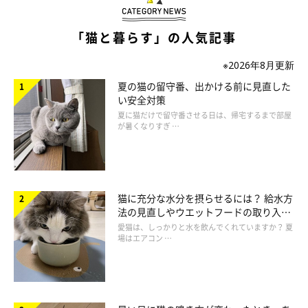
「猫と暮らす」の人気記事
※2026年8月更新
夏の猫の留守番、出かける前に見直した
い安全対策
夏に猫だけで留守番させる日は、帰宅するまで部屋
が暑くなりすぎ …
ねこのきもち投稿写真ギャラリー
「アウアウアウアウ……」と小さく鳴きながら食べ続けているの
猫に充分な水分を摂らせるには？ 給水方
は、フードがおいしくて満足している証拠です。これは子猫時代
法の見直しやウエットフードの取り入れ
の名残で、おっぱいを飲んで大満足だと、母猫に伝えているとき
方を解説
愛猫は、しっかりと水を飲んでくれていますか？ 夏
と同じ行動だと考えられます。なお、低くうなるように鳴いてい
場はエアコン …
るなら、「フードを誰にも渡したくない、絶対に取らないでよ」
という気持ちです。