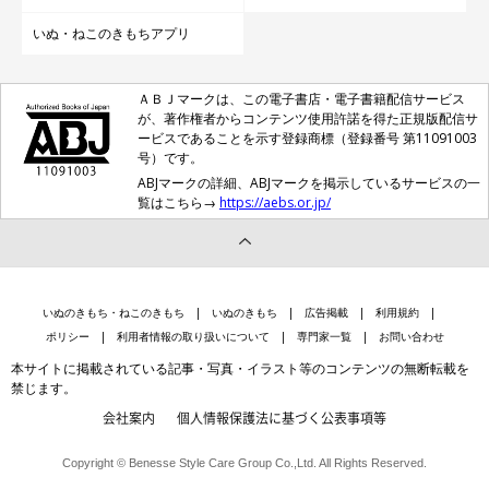
いぬ・ねこのきもちアプリ
ＡＢＪマークは、この電子書店・電子書籍配信サービス
が、著作権者からコンテンツ使用許諾を得た正規版配信サ
ービスであることを示す登録商標（登録番号 第11091003
号）です。
ABJマークの詳細、ABJマークを掲示しているサービスの一
覧はこちら→
https://aebs.or.jp/
いぬのきもち・ねこのきもち
いぬのきもち
広告掲載
利用規約
ポリシー
利用者情報の取り扱いについて
専門家一覧
お問い合わせ
本サイトに掲載されている記事・写真・イラスト等のコンテンツの無断転載を
禁じます。
会社案内
個人情報保護法に基づく公表事項等
Copyright © Benesse Style Care Group Co.,Ltd. All Rights Reserved.