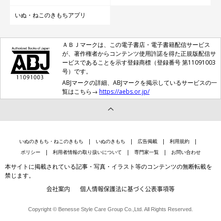
いぬ・ねこのきもちアプリ
ＡＢＪマークは、この電子書店・電子書籍配信サービス
が、著作権者からコンテンツ使用許諾を得た正規版配信サ
ービスであることを示す登録商標（登録番号 第11091003
号）です。
ABJマークの詳細、ABJマークを掲示しているサービスの一
覧はこちら→
https://aebs.or.jp/
いぬのきもち・ねこのきもち
いぬのきもち
広告掲載
利用規約
ポリシー
利用者情報の取り扱いについて
専門家一覧
お問い合わせ
本サイトに掲載されている記事・写真・イラスト等のコンテンツの無断転載を
禁じます。
会社案内
個人情報保護法に基づく公表事項等
Copyright © Benesse Style Care Group Co.,Ltd. All Rights Reserved.