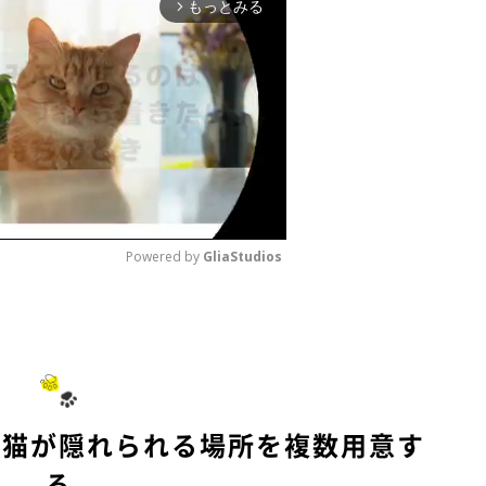
もっとみる
arrow_forward_ios
Powered by 
GliaStudios
M
u
t
e
に猫が隠れられる場所を複数用意す
る