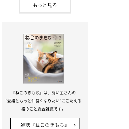
「ね
てお世話を求めるときに鳴き声を使いま
もっと見る
す。子猫なので「ニャー」よりもややか細
い「ミャア」といった鳴き声になります
が、この鳴き声を聞くと成猫が反応すると
いう習性があるようで
『ねこのきもち』は、飼い主さんの
“愛猫ともっと仲良くなりたい”にこたえる
猫のこと総合雑誌です。
雑誌『ねこのきもち』