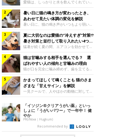
入れ方を解説
愛猫は、しっかりと水を飲んでくれていま
すか？ 夏場はエアコンで室内が涼しいこ
暑い日に猫の鳴き方が変わったとき、
ともあり、猫があまり水を飲まないこと
も。積極的に水分を摂らせるためには、給
あわせて見たい体調の変化を解説
水方法を見直したり、フードから水分を摂
暑い日に、猫の鳴き声がいつもより弱い、
らせたりする方法があります。今回は獣医
かすれる、しつこく鳴くなど、ふだんと違
師の重本仁先生に、猫に水分を摂らせるた
夏に大切なのは愛猫の“冷えすぎ”対策⁉
って聞こえることがあります。 そんなと
めにできるためできる工夫を教えていただ
き、あわせてどのような様子を確認したら
暑さ対策と並行して取り入れたい4つの
きました。ボウルの高さを愛猫の好みにね
よいのでしょうか。暑い日に猫の鳴き方が
工夫
猛暑が続く夏の間、エアコンを効かせて室
このきもち投稿写真ギャラリー水飲みボウ
変わるときの見方や注意したい体調の変化
内を冷やしますよね。しかし、人にとって
ルの高さは、猫が飲むときに頭が胃より下
などについて、ねこのきもち獣医師相談室
猫は甘噛みする相手を選んでる？ 選
は快適な温度でも、猫にとっては温度が低
にならないように設定すると飲みやすいで
の山口みき先生に伺いました。 鳴き方の
すぎることも。暑さ対策と並行して、冷え
ばれやすい人の傾向と甘噛みの理由
しょう。首を深く折り曲げずに済むため、
変化だけで判断せず、全身の様子も確認し
すぎ対策もしっかりと行うことが大切で
猫が口を完全に噛み締めず、歯を立てる程
関節や食道への負
てねこのきもち投稿写真ギャラリー猫の鳴
す。今回は獣医師の重本仁先生に、猫の冷
度に噛む“甘噛み”。遊びやスキンシップの
き方が変わったとき、暑さと関係している
えすぎを防ぐ4つの対策を教えていただき
かまってほしくて鳴くことも 猫のさま
ときに繰り出すことがありますが、同じ家
ように見えることがあります。 ただ、鳴
ました。（1） 冷房の効いていない部屋に
族でも噛まれる頻度に違いがあると感じる
ざまな「甘えサイン」を解説
き声だけで原因を決めるのは難しく、体調
行き来できるようにするねこのきもち投稿
ことも。ねこのきもちWEB MAGAZINEで
一見クールで、人やほかの動物に対してあ
や環境の変化を
写真ギャラリー猫が寒いと感じたときに、
は、飼い主さんたちにアンケートを実施
まり求めないように見える猫。しかし、実
冷気から逃れる「逃げ場」を用意しておき
し、愛猫が甘噛みする相手を選んでいると
は甘えん坊な性格の猫も少なくありませ
「イソジン®クリアうがい薬」といっ
ましょう。冷房の効いていない部屋や廊下
感じる状況を教えてもらいました。また、
ん。今回は猫たちが出している“甘えサイ
しょに「うがいパワー」で一年中！ 健
へも自由に行き来できるように、ドアは猫
ねこのきもち獣医師相談室の原駿太朗先生
ン”について、帝京科学大学生命環境学部
やか
が通れる程度に
には、実際に猫は甘噛みする相手を選んで
アニマルサイエンス学科准教授の加隈良枝
PR(iNova｜Hugkum)
いるのか、その真相をお聞きします。約6
先生に教えていただきました。鳴くのは、
Recommended by
割の飼い主さんが「甘噛みする相手を選ん
かまってほしいサインねこのきもち投稿写
でいる」と感じていた※2026年5月実施
真ギャラリーもともと、子猫が親猫に対し