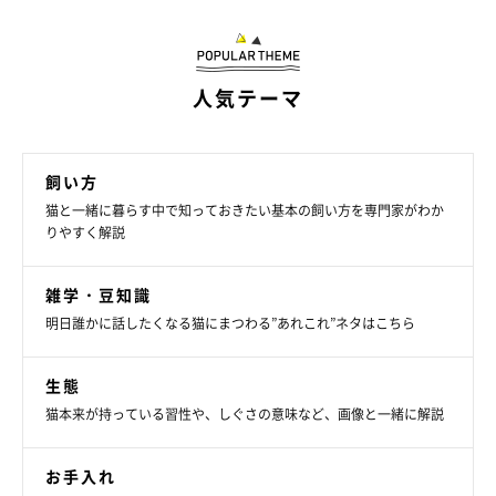
けなければならない生き物は鳥類、小さな草食動物（ウサギな
ど）、魚類です。
猫はまだ野生が残る動物であるといわれています。本能を刺激す
人気テーマ
るような動物との生活には慎重になったほうがようでしょう。鳥
類、ウサギなどの小さな草食動物、魚類などは、猫の狩りの対象
になる危険があるので注意が必要です。」
飼い方
猫と一緒に暮らす中で知っておきたい基本の飼い方を専門家がわか
りやすく解説
雑学・豆知識
明日誰かに話したくなる猫にまつわる”あれこれ”ネタはこちら
生態
猫本来が持っている習性や、しぐさの意味など、画像と一緒に解説
お手入れ