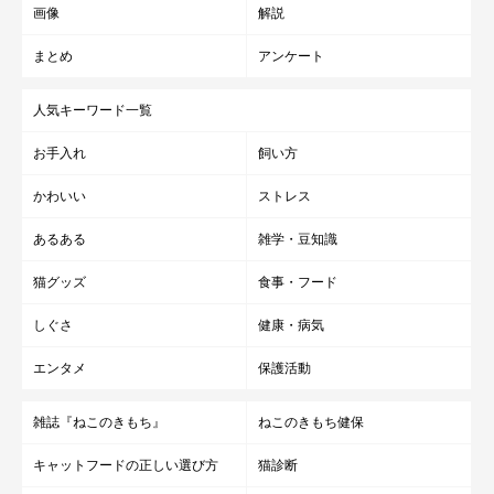
画像
解説
まとめ
アンケート
人気キーワード一覧
お手入れ
飼い方
かわいい
ストレス
あるある
雑学・豆知識
猫グッズ
食事・フード
しぐさ
健康・病気
エンタメ
保護活動
雑誌『ねこのきもち』
ねこのきもち健保
キャットフードの正しい選び方
猫診断