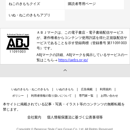
ねこのきもちクイズ
購読者専用ページ
いぬ・ねこのきもちアプリ
ＡＢＪマークは、この電子書店・電子書籍配信サービス
が、著作権者からコンテンツ使用許諾を得た正規版配信サ
ービスであることを示す登録商標（登録番号 第11091003
号）です。
ABJマークの詳細、ABJマークを掲示しているサービスの一
覧はこちら→
https://aebs.or.jp/
いぬのきもち・ねこのきもち
いぬのきもち
広告掲載
利用規約
ポリシー
利用者情報の取り扱いについて
専門家一覧
お問い合わせ
本サイトに掲載されている記事・写真・イラスト等のコンテンツの無断転載を
禁じます。
会社案内
個人情報保護法に基づく公表事項等
Copyright © Benesse Style Care Group Co.,Ltd. All Rights Reserved.