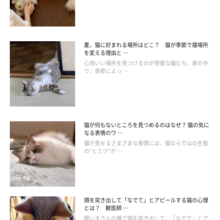
【獣医師解説】猫といっしょにほかの動物を
飼うこと
夏、猫に好まれる場所はどこ？ 猫が季節で寝場所
を変える理由と …
心地いい場所を見つけるのが得意な猫たち。家の中
で、季節によっ …
猫が何もないところを見つめるのはなぜ？ 猫の気に
なる表情のワ …
猫が見せるさまざまな表情には、猫ならではの生態
の“ヒミツ”が …
頭を突き出して「なでて」とアピールする猫の心理
とは？ 獣医師 …
飼い主さんの横で頭を突き出して、「なでて」とア