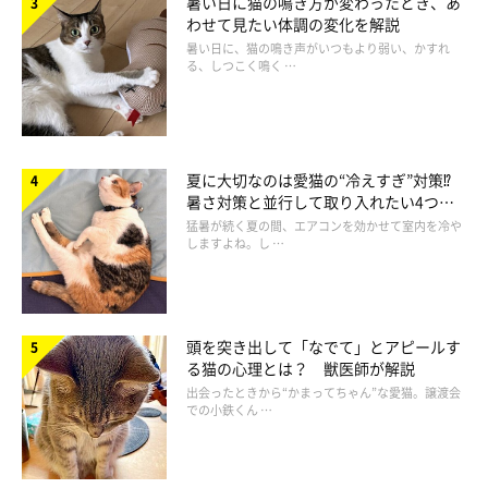
暑い日に猫の鳴き方が変わったとき、あ
わせて見たい体調の変化を解説
暑い日に、猫の鳴き声がいつもより弱い、かすれ
る、しつこく鳴く …
夏に大切なのは愛猫の“冷えすぎ”対策⁉
暑さ対策と並行して取り入れたい4つの
工夫
猛暑が続く夏の間、エアコンを効かせて室内を冷や
いっしょに飼う上で気をつけていることは？
しますよね。し …
・「特にありません」
・「気をつけることがありませんでした」
頭を突き出して「なでて」とアピールす
る猫の心理とは？ 獣医師が解説
出会ったときから“かまってちゃん”な愛猫。譲渡会
・「お互いに攻撃しないように見ている」
での小鉄くん …
・「猫は強いので、犬の目に攻撃しないようには注意して見てい
ます」