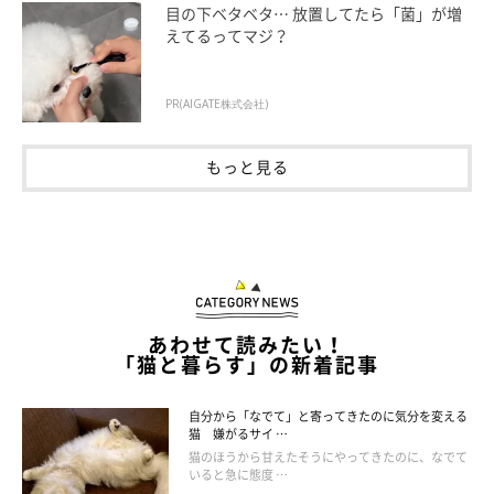
目の下ベタベタ… 放置してたら「菌」が増
・「お互いの食事を別々に管理、猫の爪を定期的にカット」
えてるってマジ？
・「犬が猫のご飯を食べたり猫が犬のご飯を食べたりするので、
違う場所でご飯をあげています」
PR(AIGATE株式会社)
もっと見る
あわせて読みたい！
「猫と暮らす」の新着記事
自分から「なでて」と寄ってきたのに気分を変える
猫 嫌がるサイ …
猫のほうから甘えたそうにやってきたのに、なでて
いると急に態度 …