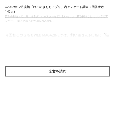
※2022年12月実施「ねこのきもちアプリ」内アンケート調査（回答者数
145人）
ほかの動物（犬、鳥、うさぎ、ハムスターなど）といっしょに猫を飼うことについてのア
ンケート（ねこのきもちWEB MAGAZINE）
今回ねこのきもちWEB MAGAZINEでは、飼い主さん145名に「猫
以外にほかの動物を飼っている？」とアンケート調査を実施。す
ると、全体の15％が該当する結果になりました。
全文を読む