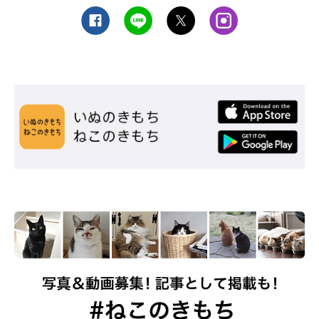
ねこのきもち投稿写真ギャラリー
猫といっしょにほかの動物を飼う場合は、食べものの違いに注意
することと、相性によっては別部屋での飼育が必要になることも
考えておいたほうがよさそうですね。
（監修：ねこのきもち獣医師相談室 獣医師・岡本りさ先生）
取材・文／都留朱音
※写真はスマホアプリ「いぬ・ねこのきもち」で投稿されたもの
です。
※記事と写真に関連性はありませんので予めご了承ください。