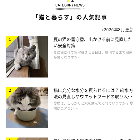
犬派で長年暮らしてきましたが、保護のボランティアをするよう
になって初めて1匹の犬と仲良くなれた猫を引き取りました」
「猫と暮らす」の人気記事
・「遊んだあとは、近くで寝たりこたつの中でいっしょに寝たり
※2026年8月更新
しています。別々に置いても同じ水の器で飲んでいます」
夏の猫の留守番、出かける前に見直した
い安全対策
・「それぞれが距離をおき、遊びたいときに遊んでいます」
夏に猫だけで留守番させる日は、帰宅するまで部屋
が暑くなりすぎ …
・「特別いいわけではないが悪くない、お互いにちょうどいい距
離」
・「お互いに無関心でした。わざとか？と感じるほどに」
猫に充分な水分を摂らせるには？ 給水方
法の見直しやウエットフードの取り入れ
方を解説
愛猫は、しっかりと水を飲んでくれていますか？ 夏
場はエアコン …