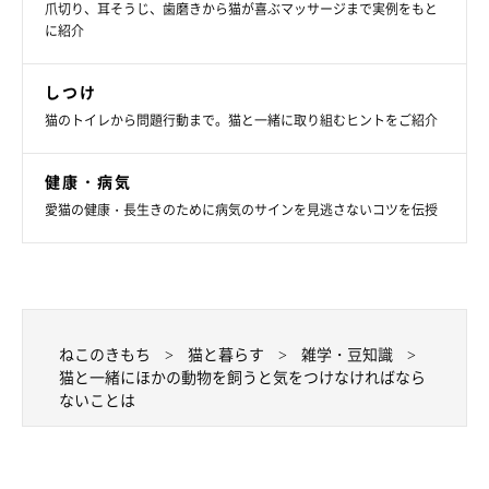
爪切り、耳そうじ、歯磨きから猫が喜ぶマッサージまで実例をもと
に紹介
しつけ
一緒に飼う場合に気をつけることは？
猫のトイレから問題行動まで。猫と一緒に取り組むヒントをご紹介
――猫とほかの動物をいっしょに飼う場合、気をつけるべきこと
健康・病気
について教えてください。
愛猫の健康・長生きのために病気のサインを見逃さないコツを伝授
岡本先生：
「狩りの対象になる動物の場合は、捕食の対象にならないよう気
をつけなければならないことが前提です。
ねこのきもち
猫と暮らす
雑学・豆知識
その上で、与える食べ物については、食べて大丈夫なものが異な
猫と一緒にほかの動物を飼うと気をつけなければなら
るので気をつけるようにしましょう。それぞれの安全が確保でき
ないことは
ない場合や、相性がよくなかった場合、別部屋で飼育することに
なることも想定しておきましょう」