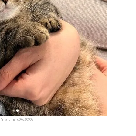
@marumaru06260908