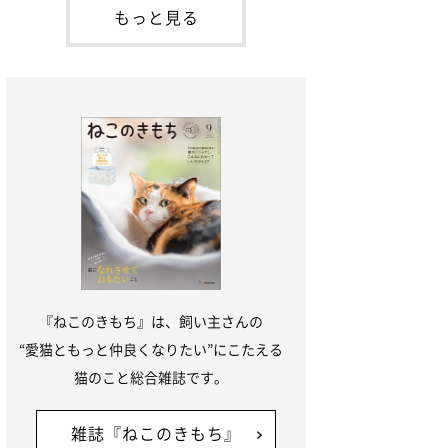
が通れる程度に
には、実際に猫は甘噛みする相手を選んで
もっと見る
いるのか、その真相をお聞きします。約6
割の飼い主さんが「甘噛みする相手を選ん
でいる」と感じていた※2026年5月実施
「ね
『ねこのきもち』は、飼い主さんの
“愛猫ともっと仲良くなりたい”にこたえる
猫のこと総合雑誌です。
雑誌『ねこのきもち』