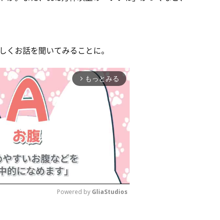
。
しくお話を聞いてみることに。
もっとみる
arrow_forward_ios
Powered by 
GliaStudios
M