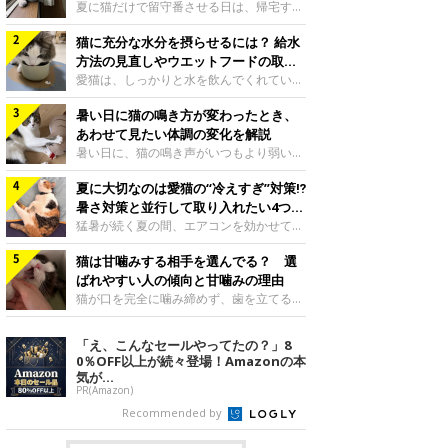
夏に猫だけで留守番させる日は、帰宅する
まで部屋が暑くなりすぎないか、水は足り
猫に充分な水分を摂らせるには？ 給水
るかと気になる飼い主さんもいるでしょ
う。家の中なら安全と思っていても、日中
方法の見直しやウエットフードの取り
は室温が急に上がることがあります。留守
入れ方を解説
愛猫は、しっかりと水を飲んでくれていま
中の暑さから猫を守るために準備したいこ
すか？ 夏場はエアコンで室内が涼しいこ
とや、帰宅後に見たいサインなどについ
暑い日に猫の鳴き方が変わったとき、
ともあり、猫があまり水を飲まないこと
て、ねこのきもち獣医師相談室の岡本りさ
も。積極的に水分を摂らせるためには、給
あわせて見たい体調の変化を解説
先生に伺いました。 留守中は室温が急に
水方法を見直したり、フードから水分を摂
暑い日に、猫の鳴き声がいつもより弱い、
上がることがあるねこのきもち投稿写真ギ
らせたりする方法があります。今回は獣医
かすれる、しつこく鳴くなど、ふだんと違
ャラリー夏の日中は、エアコンが切れると
師の重本仁先生に、猫に水分を摂らせるた
夏に大切なのは愛猫の“冷えすぎ”対策⁉
って聞こえることがあります。 そんなと
室温が急に上昇する場合があります。猫は
めにできるためできる工夫を教えていただ
き、あわせてどのような様子を確認したら
暑さ対策と並行して取り入れたい4つの
自分で涼しい場所を探すのが得意ですが、
きました。ボウルの高さを愛猫の好みにね
よいのでしょうか。暑い日に猫の鳴き方が
工夫
猛暑が続く夏の間、エアコンを効かせて室
部屋全体が暑くなれ
このきもち投稿写真ギャラリー水飲みボウ
変わるときの見方や注意したい体調の変化
内を冷やしますよね。しかし、人にとって
ルの高さは、猫が飲むときに頭が胃より下
などについて、ねこのきもち獣医師相談室
猫は甘噛みする相手を選んでる？ 選
は快適な温度でも、猫にとっては温度が低
にならないように設定すると飲みやすいで
の山口みき先生に伺いました。 鳴き方の
すぎることも。暑さ対策と並行して、冷え
ばれやすい人の傾向と甘噛みの理由
しょう。首を深く折り曲げずに済むため、
変化だけで判断せず、全身の様子も確認し
すぎ対策もしっかりと行うことが大切で
猫が口を完全に噛み締めず、歯を立てる程
関節や食道への負
てねこのきもち投稿写真ギャラリー猫の鳴
す。今回は獣医師の重本仁先生に、猫の冷
度に噛む“甘噛み”。遊びやスキンシップの
き方が変わったとき、暑さと関係している
えすぎを防ぐ4つの対策を教えていただき
ときに繰り出すことがありますが、同じ家
「え、こんなセールやってたの？」8
ように見えることがあります。 ただ、鳴
ました。（1） 冷房の効いていない部屋に
族でも噛まれる頻度に違いがあると感じる
0％OFF以上が続々登場！Amazonの本
き声だけで原因を決めるのは難しく、体調
行き来できるようにするねこのきもち投稿
ことも。ねこのきもちWEB MAGAZINEで
気が...
や環境の変化を
写真ギャラリー猫が寒いと感じたときに、
は、飼い主さんたちにアンケートを実施
PR(Amazon)
冷気から逃れる「逃げ場」を用意しておき
し、愛猫が甘噛みする相手を選んでいると
Recommended by
ましょう。冷房の効いていない部屋や廊下
感じる状況を教えてもらいました。また、
へも自由に行き来できるように、ドアは猫
ねこのきもち獣医師相談室の原駿太朗先生