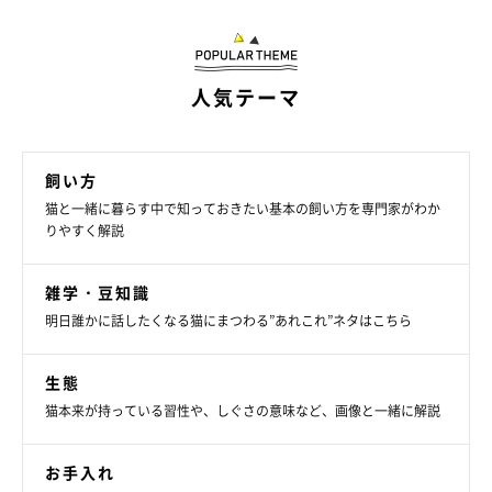
NG！猫が集中しているときに無理やりかま
うのはダメ！
人気テーマ
飼い方
猫と一緒に暮らす中で知っておきたい基本の飼い方を専門家がわか
りやすく解説
雑学・豆知識
明日誰かに話したくなる猫にまつわる”あれこれ”ネタはこちら
まいにちのいぬ・ねこのきもちアプリ
生態
猫の食事や排泄、睡眠を妨げるようなかまい方はNGです。たと
猫本来が持っている習性や、しぐさの意味など、画像と一緒に解説
えば愛猫が食事をしてる最中、「おいしい？」となでている飼い
主さん。猫にストレスを与える原因になるので控えましょう。ま
お手入れ