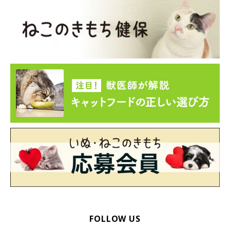
まいにちのいぬ・ねこのきもちアプリ
なで続けている最中に猫が攻撃してくるのは、「もうやめて！」
の合図。そうなる前に、猫は必ずしっぽや耳をしきりに動かし
て、イライラを表現しています。良く愛猫を注視し、そんな合図
をしてきたら、すぐにやめましょう。
愛情表現をしたい気持ちは分かりますが、その思いが空回りする
と愛猫との関係にヒビが入ってしまうかもしれません。愛猫の趣
向をしっかりと理解することで、お互い良好な関係を築いていき
たいですね。
参考／「ねこのきもち」2015年7月号『本当に猫がしてほしいお
世話5選』（監修：帝京科学大学助教授 小野寺温先生）
FOLLOW US