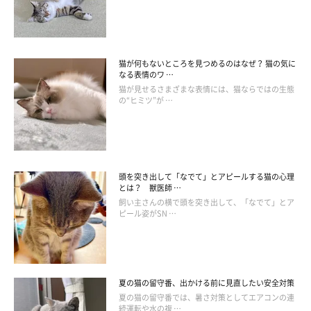
猫が何もないところを見つめるのはなぜ？ 猫の気に
なる表情のワ …
猫が見せるさまざまな表情には、猫ならではの生態
の“ヒミツ”が …
まいにちのいぬ・ねこのきもちアプリ
人の手の温もりを伝えることは、愛猫と信頼関係を築くうえでと
ても大切です。だからといって、いつでもいいからなでたり、ス
頭を突き出して「なでて」とアピールする猫の心理
キンシップを取るのが良いわけではありません。最適なタイミン
とは？ 獣医師 …
グは、猫がリラックスしているとき。
飼い主さんの横で頭を突き出して、「なでて」とア
ピール姿がSN …
愛猫を良く観察して、リラックスしているタイミングを見計らっ
てください。そのうえで、そっとなでてあげましょう！触れるこ
とで愛情を伝えるだけでなく、体の表面に表れる異変にも気づけ
夏の猫の留守番、出かける前に見直したい安全対策
ますので、点検も兼ねてぜひ一日に一回はスキンシップを。体を
夏の猫の留守番では、暑さ対策としてエアコンの連
続運転や水の複 …