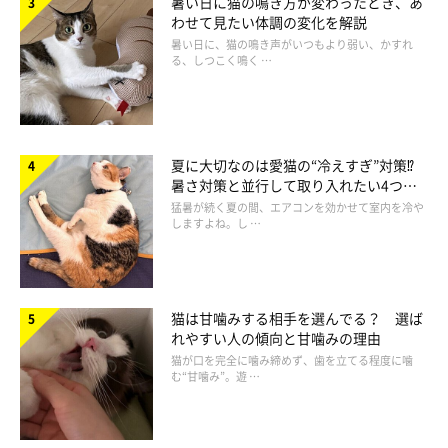
暑い日に猫の鳴き方が変わったとき、あ
わせて見たい体調の変化を解説
目が合ったら、優しくまばたき！
暑い日に、猫の鳴き声がいつもより弱い、かすれ
る、しつこく鳴く …
愛猫と目が合ったら、どうしてますか？目を逸らす？それとも見
つめ合う？正解は、優しくまばたきしてあげること。まばたきは
「敵意なし」の合図なので、じっと見つめられるよりも愛猫はリ
夏に大切なのは愛猫の“冷えすぎ”対策⁉
ラックスできます。
暑さ対策と並行して取り入れたい4つの
工夫
猛暑が続く夏の間、エアコンを効かせて室内を冷や
しますよね。し …
猫は甘噛みする相手を選んでる？ 選ば
れやすい人の傾向と甘噛みの理由
猫が口を完全に噛み締めず、歯を立てる程度に噛
む“甘噛み”。遊 …