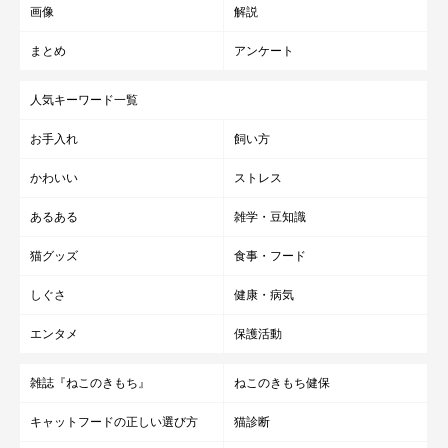
画像
解説
まとめ
アンケート
人気キーワード一覧
お手入れ
飼い方
かわいい
ストレス
あるある
雑学・豆知識
猫グッズ
食事・フード
しぐさ
健康・病気
エンタメ
保護活動
雑誌『ねこのきもち』
ねこのきもち健保
キャットフードの正しい選び方
猫診断