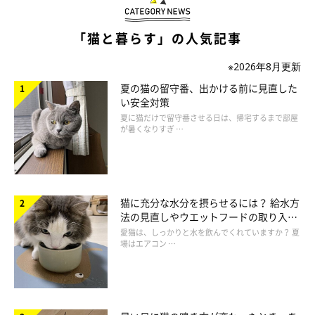
とや、とげとげしい気持ちになることもあるかと思います。しか
しそんな時でも、愛猫には極力優しい声で話しかけてあげてくだ
「猫と暮らす」の人気記事
さいね。
※2026年8月更新
夏の猫の留守番、出かける前に見直した
い安全対策
夏に猫だけで留守番させる日は、帰宅するまで部屋
が暑くなりすぎ …
猫に充分な水分を摂らせるには？ 給水方
法の見直しやウエットフードの取り入れ
方を解説
愛猫は、しっかりと水を飲んでくれていますか？ 夏
場はエアコン …