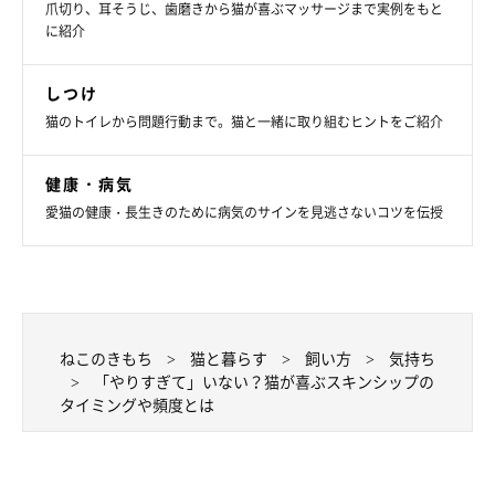
た、排泄時に凝視するのもやめてあげてください。猫も緊張して
爪切り、耳そうじ、歯磨きから猫が喜ぶマッサージまで実例をもと
に紹介
ストレスを感じてしまいます。
しつけ
猫のトイレから問題行動まで。猫と一緒に取り組むヒントをご紹介
健康・病気
愛猫の健康・長生きのために病気のサインを見逃さないコツを伝授
ねこのきもち
猫と暮らす
飼い方
気持ち
「やりすぎて」いない？猫が喜ぶスキンシップの
タイミングや頻度とは