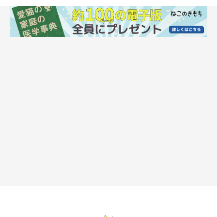
なのは、猫が発するこの合図のタイミングでかまってあげるこ
と。そうすることで、愛情を的確に伝えてあげることができま
す。
もしこの時おもちゃをじっと見ているようなら、おもちゃで遊ん
であげましょう。そばに座るだけで満足そうにしてたら無理にス
キンシップを行うのではなく、そのままそばに座らせて見守るだ
けにしてあげてください。愛猫の性格と態度を見極めて、臨機応
変なスキンシップを心がけましょう。
優しい口調で話しかけよう！
普段、どのような声で愛猫に話しかけていますか？猫は低い声や
大きい声が苦手な動物です。なぜなら低い声や大きい声は、威嚇
や敵の襲来を連想させるから。飼い主さんもたまにはイラ立つこ