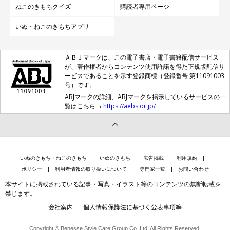
ねこのきもちクイズ
購読者専用ページ
いぬ・ねこのきもちアプリ
ＡＢＪマークは、この電子書店・電子書籍配信サービス
が、著作権者からコンテンツ使用許諾を得た正規版配信サ
ービスであることを示す登録商標（登録番号 第11091003
号）です。
ABJマークの詳細、ABJマークを掲示しているサービスの一
覧はこちら→
https://aebs.or.jp/
いぬのきもち・ねこのきもち
いぬのきもち
広告掲載
利用規約
ポリシー
利用者情報の取り扱いについて
専門家一覧
お問い合わせ
本サイトに掲載されている記事・写真・イラスト等のコンテンツの無断転載を
禁じます。
会社案内
個人情報保護法に基づく公表事項等
Copyright © Benesse Style Care Group Co.,Ltd. All Rights Reserved.