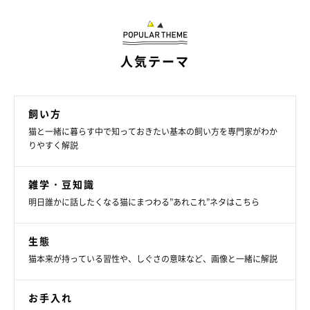
人気テーマ
飼い方
猫と一緒に暮らす中で知っておきたい基本の飼い方を専門家がわか
りやすく解説
雑学・豆知識
まいにちのいぬ・ねこのきもちアプリ
明日誰かに話したくなる猫にまつわる”あれこれ”ネタはこちら
－－最後はこちら、『猫草（ねこくさ）』でございます。
生態
猫本来が持っている習性や、しぐさの意味など、画像と一緒に解説
「はむっ…噛んだときの食感がたまらニャい！」
お手入れ
－－えぇ、イネ科の特に若草のみを厳選したものが猫草でして、