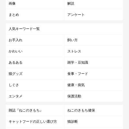
画像
解説
まとめ
アンケート
人気キーワード一覧
お手入れ
飼い方
かわいい
ストレス
あるある
雑学・豆知識
猫グッズ
食事・フード
しぐさ
健康・病気
エンタメ
保護活動
雑誌『ねこのきもち』
ねこのきもち健保
キャットフードの正しい選び方
猫診断