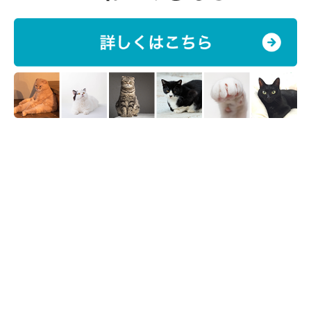
参考文献／「ねこのきもち」2017年5月号『“ごほうび”にも“助っ
人”にもなる！猫に嗜好品はいかが？』
文／mieux
※写真はスマホアプリ「まいにちのいぬ・ねこのきもち」で投稿
されたものです。
※記事と写真に関連性はありませんので予めご了承ください。