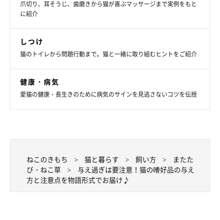
爪切り、耳そうじ、歯磨きから猫が喜ぶマッサージまで実例をもと
柔らかいその食感もお楽しみ頂けます。ちまたではお通じが良く
に紹介
なる効果もあると言われておりますよ。
しつけ
「ニャるほど、便秘気味だったからちょうどいい（むしゃむし
猫のトイレから問題行動まで。猫と一緒に取り組むヒントをご紹介
ゃ）」
健康・病気
－－あぁっ、お客様！こちらは数本のみでお願い致します。胃腸
愛猫の健康・長生きのために病気のサインを見逃さないコツを伝授
の弱っているときや尿結石があるような場合もどうぞお控えを。
ねこのきもち
猫と暮らす
飼い方
またた
び・ねこ草
与え過ぎは要注意！猫の嗜好品の与え
方と注意点を物語形式でお届け♪