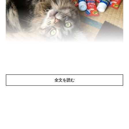
まいにちのいぬ・ねこのきもちアプリ
－－いらっしゃいませ。猫のお客様専用のレストラン『トリー
ツ・デ・リストランテ』へようこそ。ひとくちお召し上がりにな
全文を読む
れば気分は上々、人気の嗜好品を取り揃えております。
「ふむ、では君のおすすめを頂こうか」
－－かしこまりました。念のため確認ですが、普段のフードは療
法食では…？