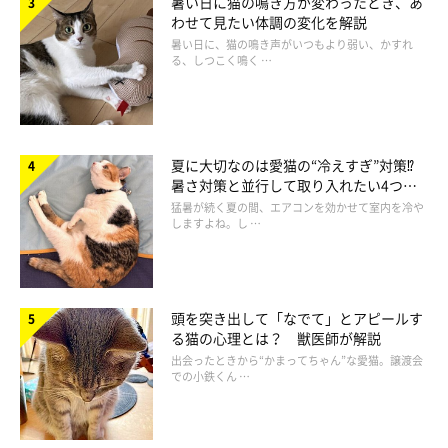
暑い日に猫の鳴き方が変わったとき、あ
わせて見たい体調の変化を解説
暑い日に、猫の鳴き声がいつもより弱い、かすれ
る、しつこく鳴く …
夏に大切なのは愛猫の“冷えすぎ”対策⁉
暑さ対策と並行して取り入れたい4つの
工夫
猛暑が続く夏の間、エアコンを効かせて室内を冷や
しますよね。し …
頭を突き出して「なでて」とアピールす
る猫の心理とは？ 獣医師が解説
出会ったときから“かまってちゃん”な愛猫。譲渡会
うっとり至高の香り『またたび』をどうぞ
での小鉄くん …