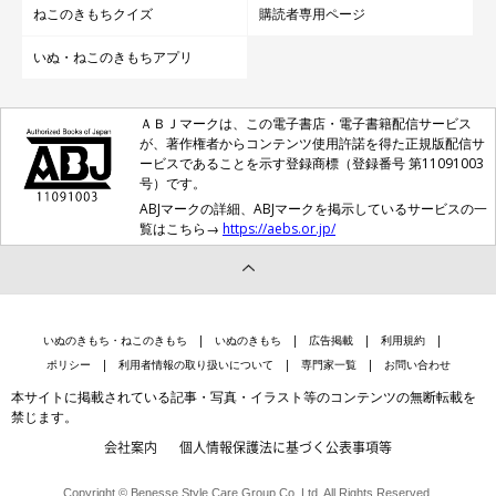
ねこのきもちクイズ
購読者専用ページ
いぬ・ねこのきもちアプリ
ＡＢＪマークは、この電子書店・電子書籍配信サービス
が、著作権者からコンテンツ使用許諾を得た正規版配信サ
ービスであることを示す登録商標（登録番号 第11091003
号）です。
ABJマークの詳細、ABJマークを掲示しているサービスの一
覧はこちら→
https://aebs.or.jp/
いぬのきもち・ねこのきもち
いぬのきもち
広告掲載
利用規約
ポリシー
利用者情報の取り扱いについて
専門家一覧
お問い合わせ
本サイトに掲載されている記事・写真・イラスト等のコンテンツの無断転載を
禁じます。
会社案内
個人情報保護法に基づく公表事項等
Copyright © Benesse Style Care Group Co.,Ltd. All Rights Reserved.