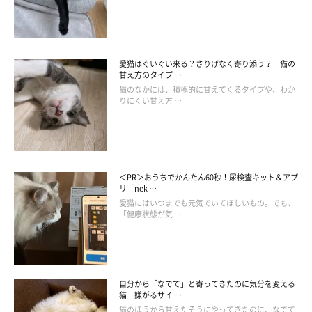
「…ハッ」
－－恍惚状態でいらっしゃいましたね。こちらは原木ですが、粉
愛猫はぐいぐい来る？さりげなく寄り添う？ 猫の
末やスプレータイプなどもございます。ちなみに、15才以上のご
甘え方のタイプ …
猫のなかには、積極的に甘えてくるタイプや、わか
高齢の方や心臓の弱い方には少々刺激が強すぎるのでご遠慮頂い
りにくい甘え方 …
ております。お客様のようにお若い方であっても、一度にご利用
頂くのは0.5g以内とごく少量にして頂いたほうがよろしいかと。
＜PR＞おうちでかんたん60秒！尿検査キット＆アプ
リ「nek …
愛猫にはいつまでも元気でいてほしいもの。でも、
「健康状態が気 …
自分から「なでて」と寄ってきたのに気分を変える
猫 嫌がるサイ …
猫のほうから甘えたそうにやってきたのに、なでて