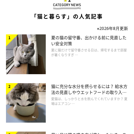
まいにちのいぬ・ねこのきもちアプリ
「猫と暮らす」の人気記事
※2026年8月更新
－－まずはこちら、『おやつ』をどうぞ。味や形も豊富にあり、
夏の猫の留守番、出かける前に見直した
毛玉予防などの機能性を備えたものもございます。猫のお客様の
い安全対策
お好みを追及してお作りしているため、ついクセになってしまい
夏に猫だけで留守番させる日は、帰宅するまで部屋
がちなのでご注意を。
が暑くなりすぎ …
「こ、こんな少量しか出してくれないのかい？」
猫に充分な水分を摂らせるには？ 給水方
－－申し訳ございません、『いつものフードのカロリーに対して
法の見直しやウエットフードの取り入れ
5％以下が目安』とされておりますので。あぁ、最近ではこうい
方を解説
愛猫は、しっかりと水を飲んでくれていますか？ 夏
場はエアコン …
った液状タイプのものも人気ですね。
「うぅ～ん、こいつはついペロペロしてしまう美味しさだ！」