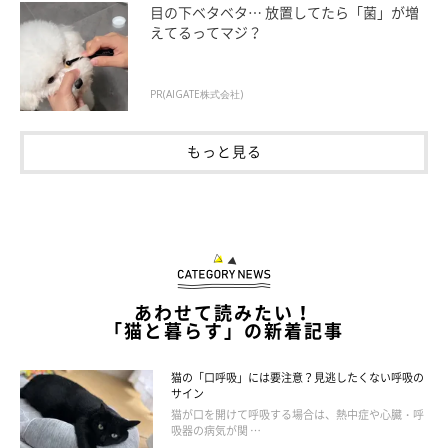
目の下ベタベタ… 放置してたら「菌」が増
えてるってマジ？
PR(AIGATE株式会社)
もっと見る
まいにちのいぬ・ねこのきもちアプリ
－－続いて本日のメインディッシュ、『またたび』でございま
す。
あわせて読みたい！
「猫と暮らす」の新着記事
「あぁ…この芳しい匂い…」
猫の「口呼吸」には要注意？見逃したくない呼吸の
サイン
－－起きてください、お客様！困ります！お客様！
猫が口を開けて呼吸する場合は、熱中症や心臓・呼
吸器の病気が関 …