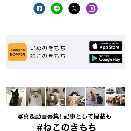
まいにちのいぬ・ねこのきもちアプリ
「ふぅ、美味かった！」
－－ご満足頂けたようで。本日お召し上がり頂いたメニューは全
て『嗜好品』。くれぐれも食べ過ぎませんように。…そうそう、
お帰りの際に道端の猫草をつまみ食いするのは危険ですよ。伝染
病の恐れや除草剤が使用されていることもございますので。それ
では、またのお越しを♪
「ごちそうさま！」
そうしてお腹のふくれた二郎は、腹をさすり鼻歌を歌いながら家
路につくのでした…。