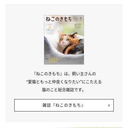
まいにちのいぬ・ねこのきもちアプリ
結膜炎や角膜炎などの病気から愛猫を守るためには、毎日の健康
チェックと早期発見が欠かせません。朝起きたときに白目や目の
『ねこのきもち』は、飼い主さんの
フチが充血していないか、色の付いた目ヤニやドロッとした目ヤ
“愛猫ともっと仲良くなりたい”にこたえる
ニ、涙が大量に出ていないか、目を開けにくそうにしていないか
猫のこと総合雑誌です。
などをしっかりとチェックすることが大切です。もしいつもと違
う様子が見られたり、少しでもおかしいと感じたりしたら、早め
雑誌『ねこのきもち』
に動物病院を受診するようにしてください。
参考／「ねこのきもち」2018年2月号『症例写真でよくわかる！