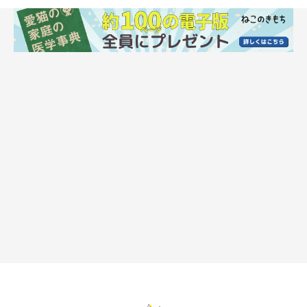
角膜炎
目の表面を覆う透明な膜のことを角膜といい、この角膜に炎症が
起こることを角膜炎や角膜潰瘍と呼びます。ほかの猫との喧嘩な
どによる外傷が原因で発症し、症状としては痛みが強く目を開け
にくそうにしていたり、涙を流したり、目をショボショボさせる
といったものが多いです。また、角膜が白くなるケースや、猫カ
ゼの影響で結膜炎と併発するケースも。