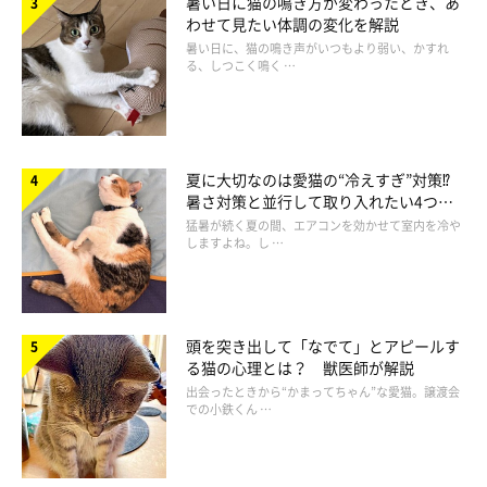
暑い日に猫の鳴き方が変わったとき、あ
わせて見たい体調の変化を解説
暑い日に、猫の鳴き声がいつもより弱い、かすれ
る、しつこく鳴く …
まいにちのいぬ・ねこのきもちアプリ
2ヶ月前から目を開けにくそうにしていた
夏に大切なのは愛猫の“冷えすぎ”対策⁉
暑さ対策と並行して取り入れたい4つの
工夫
猛暑が続く夏の間、エアコンを効かせて室内を冷や
しますよね。し …
猫が目を開けにくそうに細めることや、ショボショボさせること
が増えたときには、目が腫れている、あるいは痛みやまぶしさを
感じている可能性が高いです。2ヶ月前から目を開けにくそうに
していたある猫は、涙が大量に出ていたことから両目ともに結膜
頭を突き出して「なでて」とアピールす
る猫の心理とは？ 獣医師が解説
炎と診断され、点眼薬による治療を開始。その後、結膜炎の症状
出会ったときから“かまってちゃん”な愛猫。譲渡会
は改善されました。
での小鉄くん …