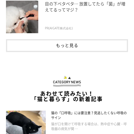
目の下ベタベタ… 放置してたら「菌」が増
えてるってマジ？
PR(AIGATE株式会社)
もっと見る
あわせて読みたい！
重度の結膜炎で涙が止まらなくなった
「猫と暮らす」の新着記事
猫の「口呼吸」には要注意？見逃したくない呼吸の
結膜や角膜に炎症が起こると、目を守ろうとして片方の目あるい
サイン
は両方の目から涙があふれ出すことがあります。重度の結膜炎を
猫が口を開けて呼吸する場合は、熱中症や心臓・呼
吸器の病気が関 …
発症した猫のケースでは、左目から涙が止まらなくなり目を開け