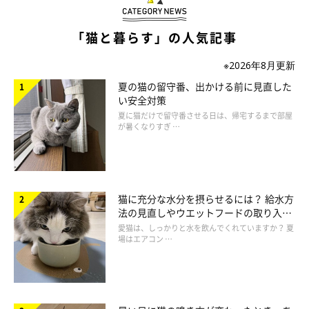
「猫と暮らす」の人気記事
※2026年8月更新
夏の猫の留守番、出かける前に見直した
い安全対策
夏に猫だけで留守番させる日は、帰宅するまで部屋
結膜炎と角膜炎の症例
が暑くなりすぎ …
猫に充分な水分を摂らせるには？ 給水方
法の見直しやウエットフードの取り入れ
方を解説
愛猫は、しっかりと水を飲んでくれていますか？ 夏
場はエアコン …