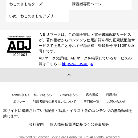
ねこのきもちクイズ
購読者専用ページ
いぬ・ねこのきもちアプリ
ＡＢＪマークは、この電子書店・電子書籍配信サービス
が、著作権者からコンテンツ使用許諾を得た正規版配信サ
ービスであることを示す登録商標（登録番号 第11091003
号）です。
ABJマークの詳細、ABJマークを掲示しているサービスの一
覧はこちら→
https://aebs.or.jp/
いぬのきもち・ねこのきもち
いぬのきもち
広告掲載
利用規約
ポリシー
利用者情報の取り扱いについて
専門家一覧
お問い合わせ
本サイトに掲載されている記事・写真・イラスト等のコンテンツの無断転載を
禁じます。
会社案内
個人情報保護法に基づく公表事項等
Copyright © Benesse Style Care Group Co.,Ltd. All Rights Reserved.