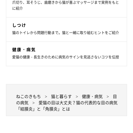
爪切り、耳そうじ、歯磨きから猫が喜ぶマッサージまで実例をもと
に紹介
しつけ
少しでもおかしいと感じたら早めに動物病院
猫のトイレから問題行動まで。猫と一緒に取り組むヒントをご紹介
を受診しよう
健康・病気
愛猫の健康・長生きのために病気のサインを見逃さないコツを伝授
ねこのきもち
猫と暮らす
健康・病気
目
の病気
愛猫の目は大丈夫？猫の代表的な目の病気
「結膜炎」と「角膜炎」とは