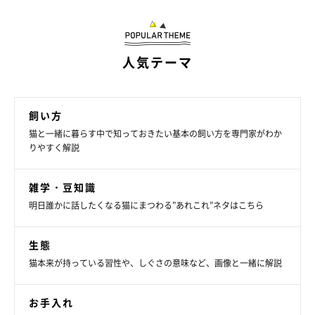
前日に保護され、鼻水やくしゃみの症状とともに両目から目ヤニ
が大量に出ていた子猫は、点眼薬のほかに注射による全身療法も
行ったことで症状がおさまりました。また、目ヤニによって目の
周りが茶色く汚れ、両目ともに涙があふれて鼻も黒く汚れてしま
人気テーマ
っていた猫のケースでも、点眼薬による治療が効果的だったよう
です。
飼い方
猫と一緒に暮らす中で知っておきたい基本の飼い方を専門家がわか
りやすく解説
雑学・豆知識
明日誰かに話したくなる猫にまつわる”あれこれ”ネタはこちら
生態
猫本来が持っている習性や、しぐさの意味など、画像と一緒に解説
お手入れ