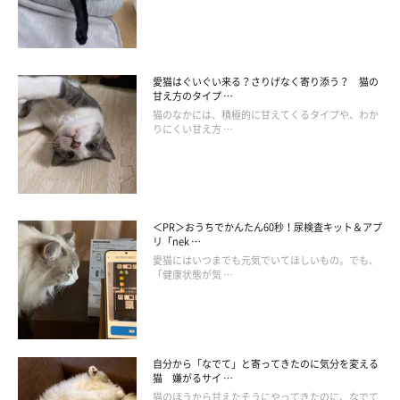
にくくなってしまったため、目薬に加え注射による全身療法を行
いました。その結果、4日後には症状が回復したのだそうです。
愛猫はぐいぐい来る？さりげなく寄り添う？ 猫の
甘え方のタイプ …
目ヤニと涙が出続けて目のフチが充血した
猫のなかには、積極的に甘えてくるタイプや、わか
りにくい甘え方 …
炎症や出血が見られ目が充血しているときには、周囲の皮膚が赤
くなったり白目全体に血管が浮き出たり、目の一部が赤くなりが
ちです。左右で瞳の色が違うオッドアイのある猫は、目ヤニや涙
＜PR＞おうちでかんたん60秒！尿検査キット＆アプ
が出続けて目のフチが充血してしまいましたが、点眼薬による治
リ「nek …
療を行ったことで症状が改善されました。
愛猫にはいつまでも元気でいてほしいもの。でも、
「健康状態が気 …
自分から「なでて」と寄ってきたのに気分を変える
猫 嫌がるサイ …
猫のほうから甘えたそうにやってきたのに、なでて