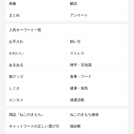
画像
解説
まとめ
アンケート
人気キーワード一覧
お手入れ
飼い方
かわいい
ストレス
あるある
雑学・豆知識
猫グッズ
食事・フード
しぐさ
健康・病気
エンタメ
保護活動
雑誌『ねこのきもち』
ねこのきもち健保
キャットフードの正しい選び方
猫診断