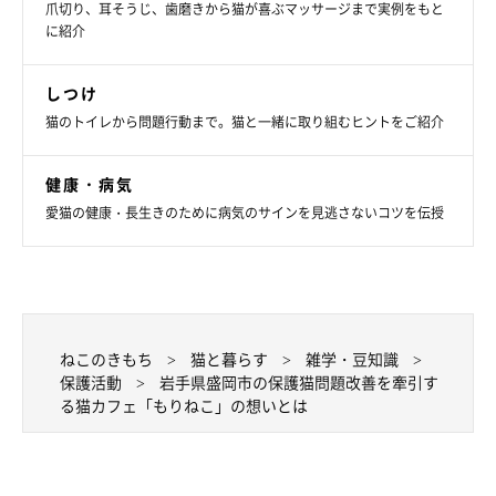
爪切り、耳そうじ、歯磨きから猫が喜ぶマッサージまで実例をもと
に紹介
２フロアを丸ごと借りていることもあり、現在計約50匹もの猫
を保護している「もりねこ」。猫を一時的にかくまうだけの場所
しつけ
にならないよう、工藤さんたちは、日々猫の幸せを考えながら活
猫のトイレから問題行動まで。猫と一緒に取り組むヒントをご紹介
動しています。
健康・病気
同ビル５階のシェルター「タイコウクロノーブキャットシェル
愛猫の健康・長生きのために病気のサインを見逃さないコツを伝授
ター」は、メインスペースのほかに、いくつかの小部屋が設けら
れています。
「シェルターはいろいろな事情を抱えた猫たちが集まるので、猫
ねこのきもち
猫と暮らす
雑学・豆知識
の状態によって隔離できるような間取りにしました」（工藤さ
保護活動
岩手県盛岡市の保護猫問題改善を牽引す
ん）
る猫カフェ「もりねこ」の想いとは