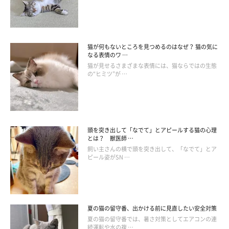
猫カフェとシェルターを始めるにあたり、「こだわったのは立
猫が何もないところを見つめるのはなぜ？ 猫の気に
地と広さ」と言う工藤さん。
なる表情のワ …
猫が見せるさまざまな表情には、猫ならではの生態
の“ヒミツ”が …
「市内で保護された猫はできるだけ受け入れたいと思いました。
そして、より多くの猫が早くここを“卒業”できるよう、みなさん
に足を運んでもらいやすい場所という条件も譲れませんでした」
（工藤さん）
頭を突き出して「なでて」とアピールする猫の心理
とは？ 獣医師 …
飼い主さんの横で頭を突き出して、「なでて」とア
まず、ビルの２階にある猫カフェには、ロビーを抜けると、手
ピール姿がSN …
作り感あふれる、広々としたプレイスペースがあります。
「壁の塗装から床の張り替え、遊具の製作まで、内装はすべてボ
夏の猫の留守番、出かける前に見直したい安全対策
ランティアのみんなで手がけました。個人で始めたため資金に余
夏の猫の留守番では、暑さ対策としてエアコンの連
裕もなかったので、できることはすべて自分たちでやりました。
続運転や水の複 …