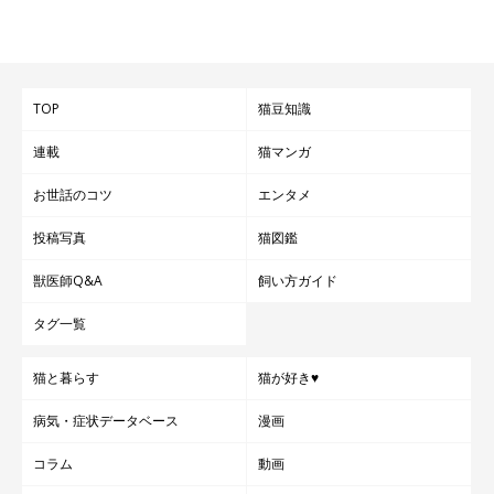
市の動物愛護についての意見交換の際、猫カフェを訪れた盛岡市長
TOP
猫豆知識
連載
猫マンガ
お世話のコツ
エンタメ
「2016年度、私たちが保護した命は105匹。たった105匹しか助
投稿写真
猫図鑑
けられませんでした。シェルターをつくったことで保護の効率は
上がりましたが、問題のある猫をお世話するには専門的な知識も
獣医師Q&A
飼い方ガイド
必要。勉強会を行うなどして努力はしていますが、一般人の私た
タグ一覧
ちでは、救える命に限界を感じています。そのこともあり、行政
に属するセンターがあれば、もっと多くの猫が救われるのではな
猫と暮らす
猫が好き♥
いかと思ったのです」（工藤さん）
病気・症状データベース
漫画
工藤さんたちの請願書は採択され、現在、市はセンター建設に向
コラム
動画