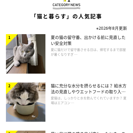
この団体及び猫カフェの運営者である工藤幸枝さんは、北海道
から盛岡市へ引っ越したのを機に、2013年、28歳の若さで猫カ
「猫と暮らす」の人気記事
フェを設立。
※2026年8月更新
夏の猫の留守番、出かける前に見直した
「自分で猫を飼い始めてから、『猫のために自分ができることは
い安全対策
何か』と考えるようになり、北海道札幌市の里親募集型猫カフェ
夏に猫だけで留守番させる日は、帰宅するまで部屋
が暑くなりすぎ …
で働きながら、猫や猫の問題について勉強していました。そんな
矢先、引っ越した盛岡市には動物愛護センター（以下、センタ
ー）がなく、保護猫について市民が知れる場所がないとも感じ、
猫カフェを開業。2016年１月にはＮＰＯ法人化もできました」
猫に充分な水分を摂らせるには？ 給水方
（工藤さん）
法の見直しやウエットフードの取り入れ
方を解説
愛猫は、しっかりと水を飲んでくれていますか？ 夏
場はエアコン …
2017年１月には事業を拡大し、猫カフェがあるビル内にシェ
ルターを開設。猫エイズのキャリア猫やハンディキャップのある
猫のケアを行っています。