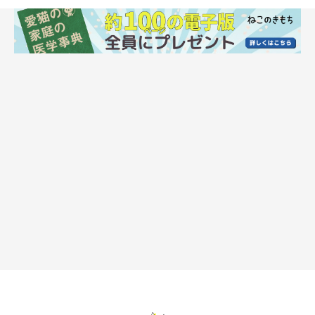
愛護団体での経験を経て自ら保護団体を設立
ＪＲ盛岡駅から徒歩約10分という立地にある猫カフェ「もりね
こ」は、近年全国的にも広がりを見せる里親募集型猫カフェで
す。同名のＮＰＯ法人が運営するこの猫カフェには、市内近郊で
保護された猫が暮らし、新しい飼い主さんとの出会いを待ってい
ます。