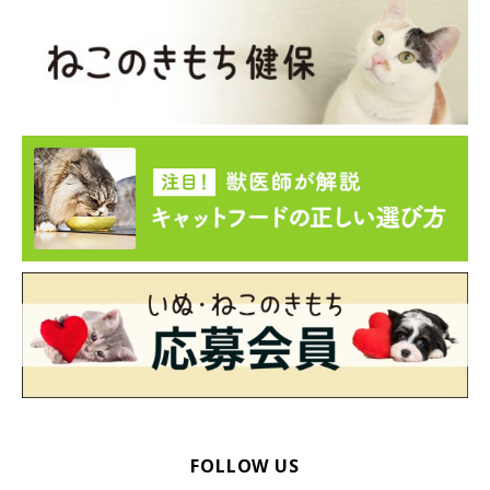
の協力を得て、保護猫についてのパネル展示を行っています。ま
た、工藤さんは市内の学校で講演会をしたり、中学生の職場体験
を受け入れたりして、市民が保護猫問題を知る機会を増やすこと
にも力を注いでいるのだそう。その理由を聞くと、
「毎日、猫の相談が舞い込んできます。私たちを頼りにしてくだ
さるのはありがたいのですが、すべてをカバーしきれないのが現
状。どうしたらこの問題を解決できるのかと考えたときに、そも
そもこれらの問題の根本は、“知らない”ことにあるのではと思い
ました。動物愛護や適正飼育に対する知識と理解が得られるよ
う、意識の底上げ、つまり啓発こそ、私たちがすべき活動ではな
いかと思ったのです」
と工藤さんは言います。
FOLLOW US
工藤さんたちの猫を想う声は、行政へも届けられます。2015