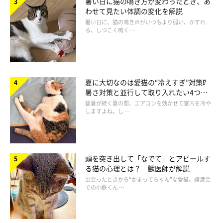
暑い日に猫の鳴き方が変わったとき、あ
わせて見たい体調の変化を解説
暑い日に、猫の鳴き声がいつもより弱い、かすれ
る、しつこく鳴く …
夏に大切なのは愛猫の“冷えすぎ”対策⁉
暑さ対策と並行して取り入れたい4つの
工夫
猛暑が続く夏の間、エアコンを効かせて室内を冷や
しますよね。し …
頭を突き出して「なでて」とアピールす
る猫の心理とは？ 獣医師が解説
出会ったときから“かまってちゃん”な愛猫。譲渡会
での小鉄くん …
立地や広さ、機能… こだわりの猫カフェ＆
シェルター