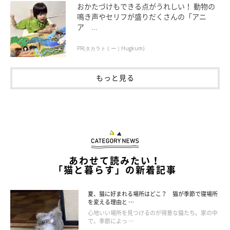
おかたづけもできる点がうれしい！ 動物の
鳴き声やセリフが盛りだくさんの「アニ
ア ...
PR(タカラトミー｜Hugkum)
もっと見る
撮影／後藤さくら
あわせて読みたい！
「猫と暮らす」の新着記事
猫カフェのプレイスペース。ロビーから入ると、猫と遊べるこのスペースが
広がっています
夏、猫に好まれる場所はどこ？ 猫が季節で寝場所
を変える理由と …
心地いい場所を見つけるのが得意な猫たち。家の中
で、季節によっ …