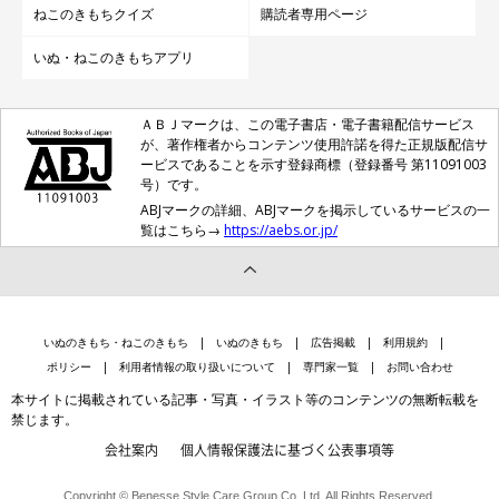
ねこのきもちクイズ
購読者専用ページ
いぬ・ねこのきもちアプリ
撮影／後藤さくら
ＡＢＪマークは、この電子書店・電子書籍配信サービス
が、著作権者からコンテンツ使用許諾を得た正規版配信サ
猫スペースにあるキャットウォークでくつろぐ猫たち。内装費節約のため、
ービスであることを示す登録商標（登録番号 第11091003
号）です。
ボランティアの協力で手作りしたのだそう
ABJマークの詳細、ABJマークを掲示しているサービスの一
覧はこちら→
https://aebs.or.jp/
いぬのきもち・ねこのきもち
いぬのきもち
広告掲載
利用規約
ポリシー
利用者情報の取り扱いについて
専門家一覧
お問い合わせ
本サイトに掲載されている記事・写真・イラスト等のコンテンツの無断転載を
禁じます。
会社案内
個人情報保護法に基づく公表事項等
Copyright © Benesse Style Care Group Co.,Ltd. All Rights Reserved.