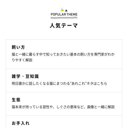
猫カフェと同じビルの５Ｆにつくられたシェルターのメインスペース。シェ
ルター入場の際は、施設の維持や猫の医療費のための募金をお願いしている
のだそう
人気テーマ
飼い方
猫と一緒に暮らす中で知っておきたい基本の飼い方を専門家がわか
りやすく解説
このシェルターは、インターネットで賛同者から資金を募るク
ラウドファンディングで集めたお金によって開設されたもの。設
雑学・豆知識
定した目標金額は150万円だったにもかかわらず、最終的には倍
明日誰かに話したくなる猫にまつわる”あれこれ”ネタはこちら
以上の寄付があったそうです。
生態
「おかげさまでスムーズに開設することができ、残った資金は猫
猫本来が持っている習性や、しぐさの意味など、画像と一緒に解説
たちの医療費に充てることができました。シェルターの名前『タ
イコウクロノーブ』は、一番高額な出資を申し出てくださった方
お手入れ
に付けていただいた名前です」（工藤さん）