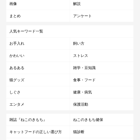
けて検討中だそうです。
画像
解説
まとめ
アンケート
猫のために何かしたいと思う人は多いでしょう。しかし、実際
に行動に出るには、とてもエネルギーが要ります。にもかかわら
人気キーワード一覧
ず、若くして猫カフェを開業し、保護猫活動の道を一から切り開
お手入れ
飼い方
いてきた工藤さんの姿は、私たちにもできることが必ずあるとい
うこと、また、できることから始めることの大切さを教えてくれ
かわいい
ストレス
ています。
あるある
雑学・豆知識
猫グッズ
食事・フード
しぐさ
健康・病気
エンタメ
保護活動
雑誌『ねこのきもち』
ねこのきもち健保
キャットフードの正しい選び方
猫診断