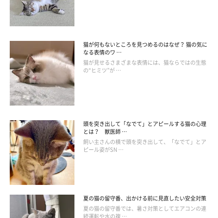
を発見し、ジャンプ！
そしてハグをしてもらったとき」に近い気持ち！
ふだん４足歩行をする猫にとって、立ち上がるのは無理のある姿
勢。それにもかかわらず立ち上がってアピールしていることから
猫が何もないところを見つめるのはなぜ？ 猫の気に
なる表情のワ …
期待の大きさがわかります。のどを鳴らすのは子猫が親猫に甘え
猫が見せるさまざまな表情には、猫ならではの生態
や喜びを表す“愛情表現”ともいわれるので、飼い主さんにそんな
の“ヒミツ”が …
気持ちを伝えているのかもしれません。
頭を突き出して「なでて」とアピールする猫の心理
とは？ 獣医師 …
飼い主さんの横で頭を突き出して、「なでて」とア
ピール姿がSN …
夏の猫の留守番、出かける前に見直したい安全対策
夏の猫の留守番では、暑さ対策としてエアコンの連
続運転や水の複 …