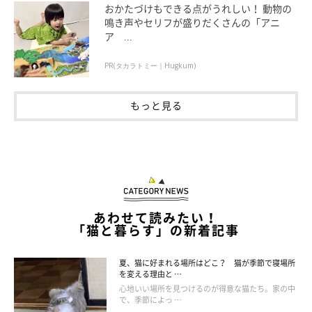
おかたづけもできる点がうれしい！ 動物の
鳴き声やセリフが盛りだくさんの「アニ
ア ...
PR(タカラトミー｜Hugkum)
もっと見る
あわせて読みたい！
「猫と暮らす」の新着記事
夏、猫に好まれる場所はどこ？ 猫が季節で寝場所
を変える理由と …
心地いい場所を見つけるのが得意な猫たち。家の中
「保育園に預けられていた子供が仕事帰りに迎えに来たお母さん
で、季節によっ …