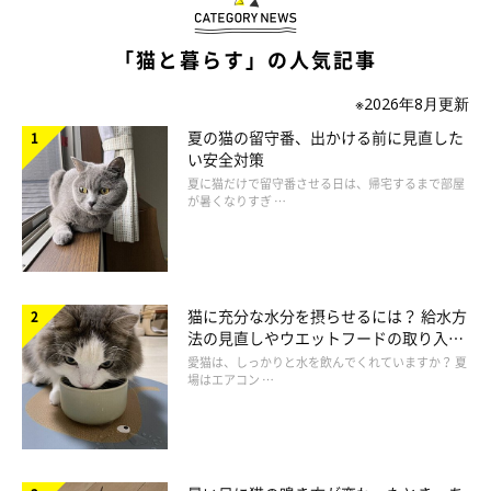
飼い主さんが帰宅すると、立ち上がって抱っこをせがむりんく
「猫と暮らす」の人気記事
ん。抱っこをするとゴロゴロとのどを鳴らし、降ろすとふたたび
抱っこを要求するそう（笑）。
※2026年8月更新
夏の猫の留守番、出かける前に見直した
い安全対策
このうれしいシーンを人にたとえると…
夏に猫だけで留守番させる日は、帰宅するまで部屋
が暑くなりすぎ …
猫に充分な水分を摂らせるには？ 給水方
法の見直しやウエットフードの取り入れ
方を解説
愛猫は、しっかりと水を飲んでくれていますか？ 夏
場はエアコン …