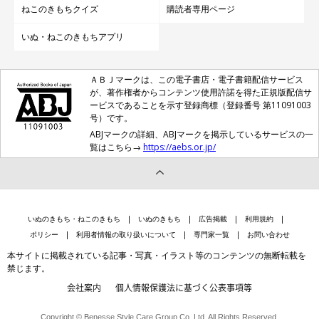
ねこのきもちクイズ
購読者専用ページ
いぬ・ねこのきもちアプリ
ＡＢＪマークは、この電子書店・電子書籍配信サービス
が、著作権者からコンテンツ使用許諾を得た正規版配信サ
ービスであることを示す登録商標（登録番号 第11091003
号）です。
ABJマークの詳細、ABJマークを掲示しているサービスの一
覧はこちら→
https://aebs.or.jp/
いぬのきもち・ねこのきもち
いぬのきもち
広告掲載
利用規約
ポリシー
利用者情報の取り扱いについて
専門家一覧
お問い合わせ
本サイトに掲載されている記事・写真・イラスト等のコンテンツの無断転載を
禁じます。
会社案内
個人情報保護法に基づく公表事項等
Copyright © Benesse Style Care Group Co.,Ltd. All Rights Reserved.