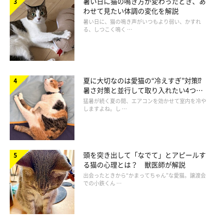
暑い日に猫の鳴き方が変わったとき、あ
わせて見たい体調の変化を解説
暑い日に、猫の鳴き声がいつもより弱い、かすれ
る、しつこく鳴く …
夏に大切なのは愛猫の“冷えすぎ”対策⁉
暑さ対策と並行して取り入れたい4つの
工夫
猛暑が続く夏の間、エアコンを効かせて室内を冷や
しますよね。し …
頭を突き出して「なでて」とアピールす
る猫の心理とは？ 獣医師が解説
出会ったときから“かまってちゃん”な愛猫。譲渡会
での小鉄くん …