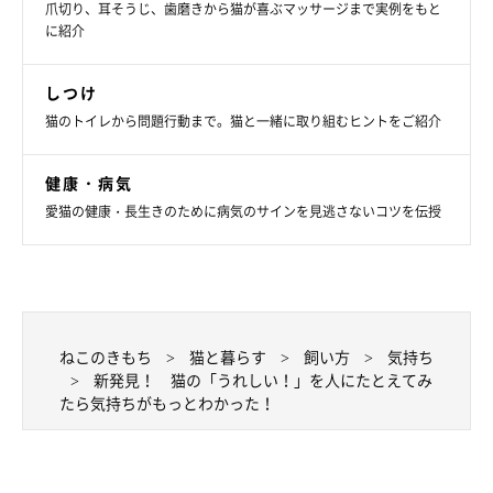
爪切り、耳そうじ、歯磨きから猫が喜ぶマッサージまで実例をもと
に紹介
いつも大好きな同居猫のティモくんにしがみ付いて寝ているか毛
づくろいをしているデイジーちゃん❤
しつけ
猫のトイレから問題行動まで。猫と一緒に取り組むヒントをご紹介
このうれしいシーンを人にたとえると…
健康・病気
愛猫の健康・長生きのために病気のサインを見逃さないコツを伝授
ねこのきもち
猫と暮らす
飼い方
気持ち
新発見！ 猫の「うれしい！」を人にたとえてみ
たら気持ちがもっとわかった！