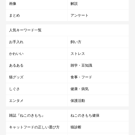
画像
解説
まとめ
アンケート
人気キーワード一覧
お手入れ
飼い方
かわいい
ストレス
あるある
雑学・豆知識
猫グッズ
食事・フード
しぐさ
健康・病気
エンタメ
保護活動
雑誌『ねこのきもち』
ねこのきもち健保
キャットフードの正しい選び方
猫診断