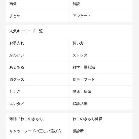
画像
解説
まとめ
アンケート
人気キーワード一覧
お手入れ
飼い方
かわいい
ストレス
あるある
雑学・豆知識
猫グッズ
食事・フード
しぐさ
健康・病気
エンタメ
保護活動
雑誌『ねこのきもち』
ねこのきもち健保
キャットフードの正しい選び方
猫診断