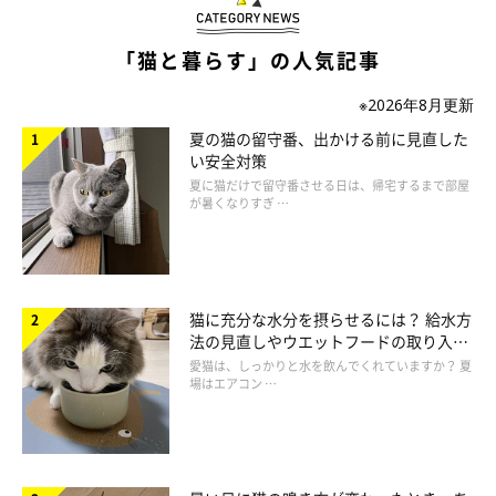
「猫と暮らす」の人気記事
※2026年8月更新
夏の猫の留守番、出かける前に見直した
い安全対策
夏に猫だけで留守番させる日は、帰宅するまで部屋
が暑くなりすぎ …
愛猫が話しかけてきたときのベストな対応
猫に充分な水分を摂らせるには？ 給水方
は？
法の見直しやウエットフードの取り入れ
方を解説
愛猫は、しっかりと水を飲んでくれていますか？ 夏
場はエアコン …