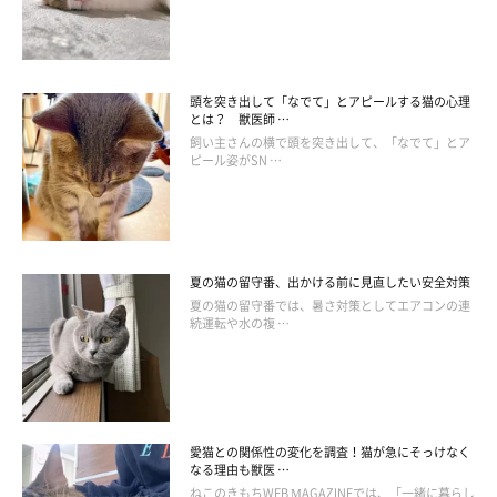
ねこのきもち投稿写真ギャラリー
飼い主さんにかまってほしいアピールなのか、それとも軽めの挨
頭を突き出して「なでて」とアピールする猫の心理
とは？ 獣医師 …
拶なのか……飼い主さんは、愛猫が話しかけてくる理由を見極め
飼い主さんの横で頭を突き出して、「なでて」とア
てあげましょう！
ピール姿がSN …
（監修：いぬのきもち・ねこのきもち獣医師相談室 担当獣医
夏の猫の留守番、出かける前に見直したい安全対策
夏の猫の留守番では、暑さ対策としてエアコンの連
師）
続運転や水の複 …
※写真は「いぬ・ねこのきもちアプリ」で投稿されたものです。
※記事と写真に関連性はありませんので予めご了承ください。
取材・文／Honoka
愛猫との関係性の変化を調査！猫が急にそっけなく
なる理由も獣医 …
ねこのきもちWEB MAGAZINEでは、「一緒に暮らし