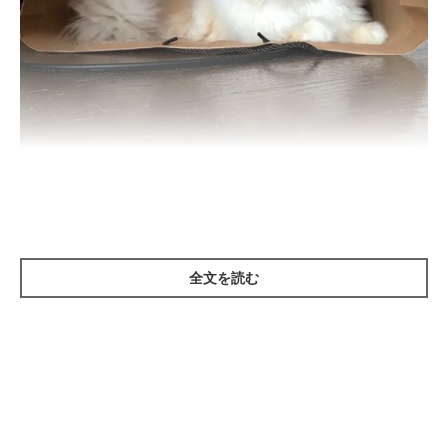
ねこのきもち投稿写真ギャラリー
猫は人のように言葉を発しませんが、飼い主さんに自分の気持ち
全文を読む
を伝える方法として「鳴き声」を使います。
猫は
鳴き声の大きさや長さなどを組み合わせて、自分の気持ちを
伝えようとしている
のです。
以下の2つの鳴き声の違いを見てみましょう。