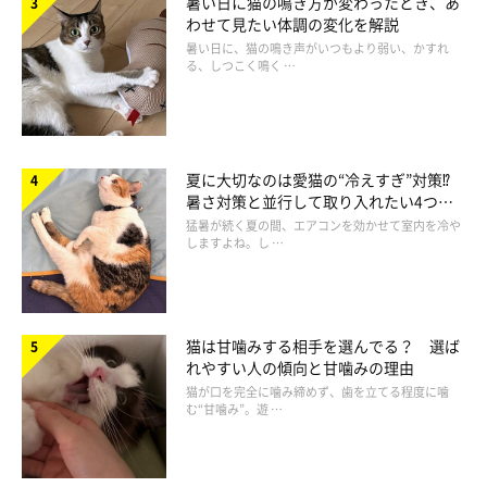
暑い日に猫の鳴き方が変わったとき、あ
わせて見たい体調の変化を解説
暑い日に、猫の鳴き声がいつもより弱い、かすれ
る、しつこく鳴く …
夏に大切なのは愛猫の“冷えすぎ”対策⁉
暑さ対策と並行して取り入れたい4つの
工夫
猛暑が続く夏の間、エアコンを効かせて室内を冷や
ねこのきもち投稿写真ギャラリー
しますよね。し …
もし、愛猫が話しかけてきたら、
その猫のしてほしい気持ちを叶
えてあげながら、人が相手のときと同じように話しかけて答えて
猫は甘噛みする相手を選んでる？ 選ば
あげる
とよいでしょう。
れやすい人の傾向と甘噛みの理由
猫が口を完全に噛み締めず、歯を立てる程度に噛
む“甘噛み”。遊 …
猫は人の言葉の意味を理解できませんが、同じ状況のときに同じ
フレーズで返してあげるようにすると、猫も嬉しく感じることで
しょう。