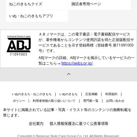
ねこのきもちクイズ
購読者専用ページ
いぬ・ねこのきもちアプリ
ＡＢＪマークは、この電子書店・電子書籍配信サービス
が、著作権者からコンテンツ使用許諾を得た正規版配信サ
ービスであることを示す登録商標（登録番号 第11091003
号）です。
ABJマークの詳細、ABJマークを掲示しているサービスの一
覧はこちら→
https://aebs.or.jp/
いぬのきもち・ねこのきもち
いぬのきもち
広告掲載
利用規約
ポリシー
利用者情報の取り扱いについて
専門家一覧
お問い合わせ
本サイトに掲載されている記事・写真・イラスト等のコンテンツの無断転載を
禁じます。
会社案内
個人情報保護法に基づく公表事項等
Copyright © Benesse Style Care Group Co.,Ltd. All Rights Reserved.