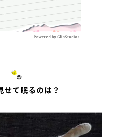
Powered by 
GliaStudios
M
u
t
e
見せて眠るのは？