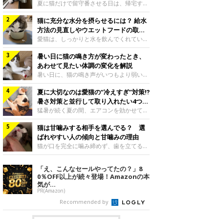
夏に猫だけで留守番させる日は、帰宅する
まで部屋が暑くなりすぎないか、水は足り
猫に充分な水分を摂らせるには？ 給水
るかと気になる飼い主さんもいるでしょ
う。家の中なら安全と思っていても、日中
方法の見直しやウエットフードの取り
は室温が急に上がることがあります。留守
入れ方を解説
愛猫は、しっかりと水を飲んでくれていま
中の暑さから猫を守るために準備したいこ
すか？ 夏場はエアコンで室内が涼しいこ
とや、帰宅後に見たいサインなどについ
暑い日に猫の鳴き方が変わったとき、
ともあり、猫があまり水を飲まないこと
て、ねこのきもち獣医師相談室の岡本りさ
も。積極的に水分を摂らせるためには、給
あわせて見たい体調の変化を解説
先生に伺いました。 留守中は室温が急に
水方法を見直したり、フードから水分を摂
暑い日に、猫の鳴き声がいつもより弱い、
上がることがあるねこのきもち投稿写真ギ
らせたりする方法があります。今回は獣医
かすれる、しつこく鳴くなど、ふだんと違
ャラリー夏の日中は、エアコンが切れると
師の重本仁先生に、猫に水分を摂らせるた
夏に大切なのは愛猫の“冷えすぎ”対策⁉
って聞こえることがあります。 そんなと
室温が急に上昇する場合があります。猫は
めにできるためできる工夫を教えていただ
き、あわせてどのような様子を確認したら
暑さ対策と並行して取り入れたい4つの
自分で涼しい場所を探すのが得意ですが、
きました。ボウルの高さを愛猫の好みにね
よいのでしょうか。暑い日に猫の鳴き方が
工夫
猛暑が続く夏の間、エアコンを効かせて室
部屋全体が暑くなれ
このきもち投稿写真ギャラリー水飲みボウ
変わるときの見方や注意したい体調の変化
内を冷やしますよね。しかし、人にとって
ルの高さは、猫が飲むときに頭が胃より下
などについて、ねこのきもち獣医師相談室
猫は甘噛みする相手を選んでる？ 選
は快適な温度でも、猫にとっては温度が低
にならないように設定すると飲みやすいで
の山口みき先生に伺いました。 鳴き方の
すぎることも。暑さ対策と並行して、冷え
ばれやすい人の傾向と甘噛みの理由
しょう。首を深く折り曲げずに済むため、
変化だけで判断せず、全身の様子も確認し
すぎ対策もしっかりと行うことが大切で
猫が口を完全に噛み締めず、歯を立てる程
関節や食道への負
てねこのきもち投稿写真ギャラリー猫の鳴
す。今回は獣医師の重本仁先生に、猫の冷
度に噛む“甘噛み”。遊びやスキンシップの
き方が変わったとき、暑さと関係している
えすぎを防ぐ4つの対策を教えていただき
ときに繰り出すことがありますが、同じ家
「え、こんなセールやってたの？」8
ように見えることがあります。 ただ、鳴
ました。（1） 冷房の効いていない部屋に
族でも噛まれる頻度に違いがあると感じる
0％OFF以上が続々登場！Amazonの本
き声だけで原因を決めるのは難しく、体調
行き来できるようにするねこのきもち投稿
ことも。ねこのきもちWEB MAGAZINEで
気が...
や環境の変化を
写真ギャラリー猫が寒いと感じたときに、
は、飼い主さんたちにアンケートを実施
PR(Amazon)
冷気から逃れる「逃げ場」を用意しておき
し、愛猫が甘噛みする相手を選んでいると
Recommended by
ましょう。冷房の効いていない部屋や廊下
感じる状況を教えてもらいました。また、
へも自由に行き来できるように、ドアは猫
ねこのきもち獣医師相談室の原駿太朗先生