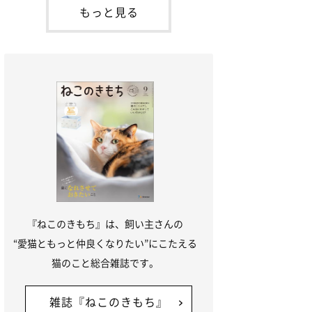
が通れる程度に
には、実際に猫は甘噛みする相手を選んで
もっと見る
いるのか、その真相をお聞きします。約6
割の飼い主さんが「甘噛みする相手を選ん
でいる」と感じていた※2026年5月実施
「ね
『ねこのきもち』は、飼い主さんの
“愛猫ともっと仲良くなりたい”にこたえる
猫のこと総合雑誌です。
雑誌『ねこのきもち』