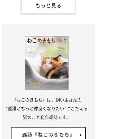
が通れる程度に
には、実際に猫は甘噛みする相手を選んで
もっと見る
いるのか、その真相をお聞きします。約6
割の飼い主さんが「甘噛みする相手を選ん
でいる」と感じていた※2026年5月実施
「ね
『ねこのきもち』は、飼い主さんの
“愛猫ともっと仲良くなりたい”にこたえる
猫のこと総合雑誌です。
雑誌『ねこのきもち』