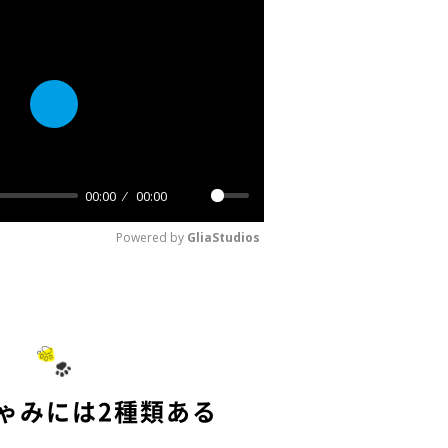
P
l
a
00:00
00:00
y
M
Powered by 
GliaStudios
u
t
e
ゃみには2種類ある