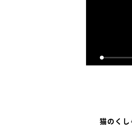
P
l
a
y
猫のくし