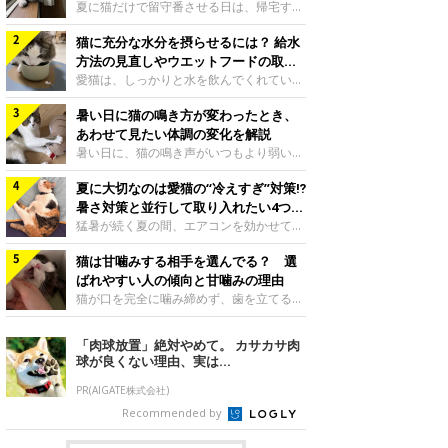
夏に猫だけで留守番させる日は、帰宅する
まで部屋が暑くなりすぎないか、水は足り
猫に充分な水分を摂らせるには？ 給水
るかと気になる飼い主さんもいるでしょ
う。家の中なら安全と思っていても、日中
方法の見直しやウエットフードの取り
は室温が急に上がることがあります。留守
入れ方を解説
愛猫は、しっかりと水を飲んでくれていま
中の暑さから猫を守るために準備したいこ
すか？ 夏場はエアコンで室内が涼しいこ
とや、帰宅後に見たいサインなどについ
暑い日に猫の鳴き方が変わったとき、
ともあり、猫があまり水を飲まないこと
て、ねこのきもち獣医師相談室の岡本りさ
も。積極的に水分を摂らせるためには、給
あわせて見たい体調の変化を解説
先生に伺いました。 留守中は室温が急に
水方法を見直したり、フードから水分を摂
暑い日に、猫の鳴き声がいつもより弱い、
上がることがあるねこのきもち投稿写真ギ
らせたりする方法があります。今回は獣医
かすれる、しつこく鳴くなど、ふだんと違
ャラリー夏の日中は、エアコンが切れると
師の重本仁先生に、猫に水分を摂らせるた
夏に大切なのは愛猫の“冷えすぎ”対策⁉
って聞こえることがあります。 そんなと
室温が急に上昇する場合があります。猫は
めにできるためできる工夫を教えていただ
き、あわせてどのような様子を確認したら
暑さ対策と並行して取り入れたい4つの
自分で涼しい場所を探すのが得意ですが、
きました。ボウルの高さを愛猫の好みにね
よいのでしょうか。暑い日に猫の鳴き方が
工夫
猛暑が続く夏の間、エアコンを効かせて室
部屋全体が暑くなれ
このきもち投稿写真ギャラリー水飲みボウ
変わるときの見方や注意したい体調の変化
内を冷やしますよね。しかし、人にとって
ルの高さは、猫が飲むときに頭が胃より下
などについて、ねこのきもち獣医師相談室
猫は甘噛みする相手を選んでる？ 選
は快適な温度でも、猫にとっては温度が低
にならないように設定すると飲みやすいで
の山口みき先生に伺いました。 鳴き方の
すぎることも。暑さ対策と並行して、冷え
ばれやすい人の傾向と甘噛みの理由
しょう。首を深く折り曲げずに済むため、
変化だけで判断せず、全身の様子も確認し
すぎ対策もしっかりと行うことが大切で
猫が口を完全に噛み締めず、歯を立てる程
関節や食道への負
てねこのきもち投稿写真ギャラリー猫の鳴
す。今回は獣医師の重本仁先生に、猫の冷
度に噛む“甘噛み”。遊びやスキンシップの
き方が変わったとき、暑さと関係している
えすぎを防ぐ4つの対策を教えていただき
ときに繰り出すことがありますが、同じ家
「肉球放置」絶対やめて。 カサカサ肉
ように見えることがあります。 ただ、鳴
ました。（1） 冷房の効いていない部屋に
族でも噛まれる頻度に違いがあると感じる
球が良くない理由、実は...
き声だけで原因を決めるのは難しく、体調
行き来できるようにするねこのきもち投稿
ことも。ねこのきもちWEB MAGAZINEで
や環境の変化を
写真ギャラリー猫が寒いと感じたときに、
は、飼い主さんたちにアンケートを実施
PR(AIGATE株式会社)
冷気から逃れる「逃げ場」を用意しておき
し、愛猫が甘噛みする相手を選んでいると
Recommended by
ましょう。冷房の効いていない部屋や廊下
感じる状況を教えてもらいました。また、
へも自由に行き来できるように、ドアは猫
ねこのきもち獣医師相談室の原駿太朗先生