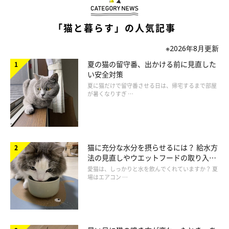
「猫と暮らす」の人気記事
※2026年8月更新
夏の猫の留守番、出かける前に見直した
い安全対策
夏に猫だけで留守番させる日は、帰宅するまで部屋
が暑くなりすぎ …
生後6カ月にしてこのドヤ顔（笑）
猫に充分な水分を摂らせるには？ 給水方
法の見直しやウエットフードの取り入れ
方を解説
愛猫は、しっかりと水を飲んでくれていますか？ 夏
場はエアコン …