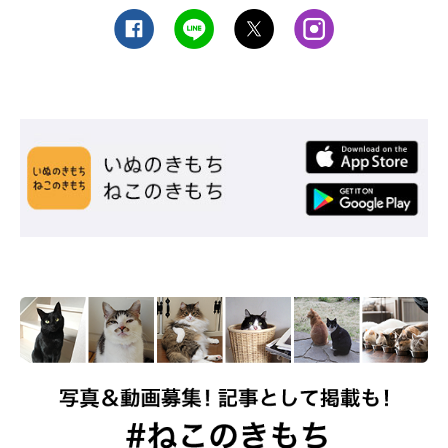
@mpvql
そんなくろすけちゃんですが、じつは
保護猫だった
過去がありま
す。子猫だったときに保護されたくろすけちゃんは、保健所から
「保護猫カフェひだまり号（@hidamarigou）」
へ行き、新しい
飼い主さんと出会えるのを待っていました。
初めてその保護猫カフェを訪れた飼い主さんは、ほかのコよりも
一回り程度大きくなっていたくろすけちゃんを見つけます。
「くろすけは生後約4カ月で、とてもおとなしかったです。膝の