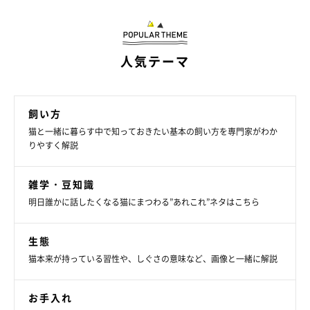
ん……）」
とコメントしていました（笑）
Twitterユーザーさんからも、
「なんじゃこりやーwwwww」
人気テーマ
「吾輩って言いそう。」「バロン、とか呼んじゃいそう」「スタ
イルもお手手もカメラ目線も完璧です(〃▽〃)♡♡」「これ絶対
に中に別の生き物入ってるでしょう」「ソファーに埋まってる感
飼い方
じがケースに収納されてる万年筆に見える」「ちょうどいい隙間
猫と一緒に暮らす中で知っておきたい基本の飼い方を専門家がわか
w 表情がなんとも言えませんw」
などと、反響の声がたくさん
りやすく解説
寄せられました！
雑学・豆知識
明日誰かに話したくなる猫にまつわる”あれこれ”ネタはこちら
ほかにも、クッションで足ピーン！
生態
猫本来が持っている習性や、しぐさの意味など、画像と一緒に解説
お手入れ