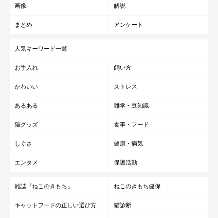
画像
解説
まとめ
アンケート
人気キーワード一覧
お手入れ
飼い方
かわいい
ストレス
あるある
雑学・豆知識
猫グッズ
食事・フード
しぐさ
健康・病気
@mpvql
エンタメ
保護活動
すごく人見知りでビビリな一面があるというくろすけちゃん。で
も、とっても甘えん坊な性格で、慣れた人にはすぐゴロゴロして
雑誌『ねこのきもち』
ねこのきもち健保
甘えちゃうのだそう♡ そんなところも含めて可愛いくて魅力的
キャットフードの正しい選び方
猫診断
だと、飼い主さんは話してくれました。