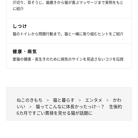
爪切り、耳そうじ、歯磨きから猫が喜ぶマッサージまで実例をもと
に紹介
しつけ
猫のトイレから問題行動まで。猫と一緒に取り組むヒントをご紹介
健康・病気
愛猫の健康・長生きのために病気のサインを見逃さないコツを伝授
ねこのきもち
猫と暮らす
エンタメ
かわ
いい
猫ってこんなに体長かったっけ…？ 生後約
6カ月ですごい貫禄を見せる猫が話題に
@mpvql