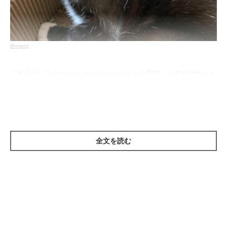
@mpvql
こちらは、Twitterユーザー
@mpvqlさん
の愛猫・くろすけちゃん
（1才／♂）。くろすけちゃんも猫らしくない姿を見せることが
あるそう。飼い主さんがその様子をとらえたお写真をTwitterに
再掲すると、
「スタイリッシュすぎるww」「長いにも程があ
る」
などと、3.8万件のリツイート・13.1万件のいいね（2月7日
全文を読む
時点）がついて、大きな反響を呼んでいるようです！
ソファの隙間にハマるくろすけちゃん