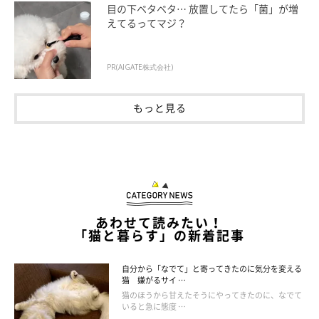
目の下ベタベタ… 放置してたら「菌」が増
えてるってマジ？
体の伸び具合やハマり具合も気になりますが、どうしても注目し
てしまうのがくろすけちゃんのこのお顔。ものすごいドヤ顔です
PR(AIGATE株式会社)
よね！ このお写真を撮ったのは、くろすけちゃんが生後6カ月
頃だったそうで…そんな時期からこんな貫禄が出せてしまうので
もっと見る
すね（笑）
あわせて読みたい！
「猫と暮らす」の新着記事
自分から「なでて」と寄ってきたのに気分を変える
猫 嫌がるサイ …
猫のほうから甘えたそうにやってきたのに、なでて
いると急に態度 …