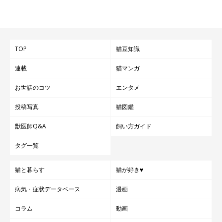
TOP
猫豆知識
連載
猫マンガ
お世話のコツ
エンタメ
投稿写真
猫図鑑
飼い主さんが思うくろすけちゃんの魅力
獣医師Q&A
飼い方ガイド
タグ一覧
猫と暮らす
猫が好き♥
病気・症状データベース
漫画
コラム
動画