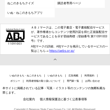
ねこのきもちクイズ
購読者専用ページ
いぬ・ねこのきもちアプリ
ＡＢＪマークは、この電子書店・電子書籍配信サービス
が、著作権者からコンテンツ使用許諾を得た正規版配信サ
ービスであることを示す登録商標（登録番号 第11091003
号）です。
ABJマークの詳細、ABJマークを掲示しているサービスの一
覧はこちら→
https://aebs.or.jp/
いぬのきもち・ねこのきもち
いぬのきもち
広告掲載
利用規約
ポリシー
利用者情報の取り扱いについて
専門家一覧
お問い合わせ
本サイトに掲載されている記事・写真・イラスト等のコンテンツの無断転載を
禁じます。
会社案内
個人情報保護法に基づく公表事項等
同居猫・ごましおちゃんとも大の仲良し♡
Copyright © Benesse Style Care Group Co.,Ltd. All Rights Reserved.