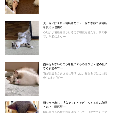
夏、猫に好まれる場所はどこ？ 猫が季節で寝場所
を変える理由と …
心地いい場所を見つけるのが得意な猫たち。家の中
で、季節によっ …
猫の体ってこんなに長いっけ？（笑）
猫が何もないところを見つめるのはなぜ？ 猫の気に
なる表情のワ …
猫が見せるさまざまな表情には、猫ならではの生態
の“ヒミツ”が …
頭を突き出して「なでて」とアピールする猫の心理
とは？ 獣医師 …
飼い主さんの横で頭を突き出して、「なでて」とア