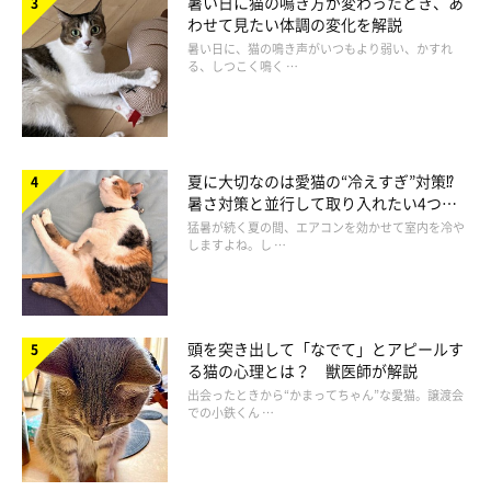
暑い日に猫の鳴き方が変わったとき、あ
わせて見たい体調の変化を解説
暑い日に、猫の鳴き声がいつもより弱い、かすれ
る、しつこく鳴く …
夏に大切なのは愛猫の“冷えすぎ”対策⁉
暑さ対策と並行して取り入れたい4つの
工夫
猛暑が続く夏の間、エアコンを効かせて室内を冷や
しますよね。し …
頭を突き出して「なでて」とアピールす
る猫の心理とは？ 獣医師が解説
出会ったときから“かまってちゃん”な愛猫。譲渡会
での小鉄くん …
@mpvql
ドヤッ