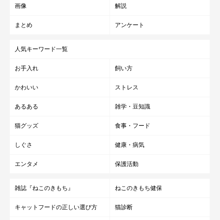
画像
解説
まとめ
アンケート
人気キーワード一覧
お手入れ
飼い方
かわいい
ストレス
あるある
雑学・豆知識
猫グッズ
食事・フード
しぐさ
健康・病気
エンタメ
保護活動
雑誌『ねこのきもち』
ねこのきもち健保
キャットフードの正しい選び方
猫診断