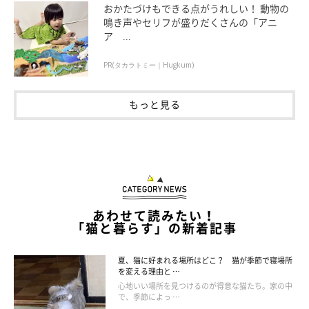
おかたづけもできる点がうれしい！ 動物の
鳴き声やセリフが盛りだくさんの「アニ
ア ...
ねこのきもち投稿写真ギャラリー
PR(タカラトミー｜Hugkum)
猫のおヒゲの感知機能は抜群！でも、好奇心に勝てない
もっと見る
猫のヒゲには、障害物を感知する機能があります。ヒゲは、鼻元
や眉毛にあたる部分など、猫の顔を囲むように生えているため、
障害物までの距離を感知し、本来ならば“自分がその場所を通れ
るか”確認することができます。しかし、実際のところは、ヒゲ
が当たって入れないと感知していても、好奇心が勝ってしまい、
あわせて読みたい！
無理をして突き進んでしまうのだとか。
「猫と暮らす」の新着記事
夏、猫に好まれる場所はどこ？ 猫が季節で寝場所
を変える理由と …
心地いい場所を見つけるのが得意な猫たち。家の中
で、季節によっ …