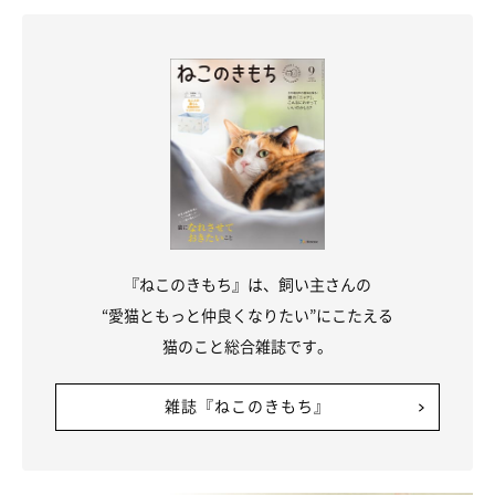
参考／「ねこのきもち」2017年12月号『どうしてそうなっ
た！？不思議だけど愛おしい ざんねんな猫の生態』（監修：哺
乳動物学者 「ねこの博物館」館長 日本動物科学研究所所長 今泉
忠明先生）
文／いけてぃん
※写真はスマホアプリ「いぬ・ねこのきもち」で投稿されたもの
です。
※記事と写真に関連性はありませんので予めご了承ください。
『ねこのきもち』は、飼い主さんの
“愛猫ともっと仲良くなりたい”にこたえる
猫のこと総合雑誌です。
雑誌『ねこのきもち』