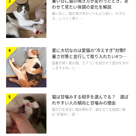
ちょっと宝の持ち腐れ？“ざんねん”な猫のパ
暑い日に猫の鳴き方が変わったとき、あ
わせて見たい体調の変化を解説
ーツ
暑い日に、猫の鳴き声がいつもより弱い、かすれ
る、しつこく鳴く …
夏に大切なのは愛猫の“冷えすぎ”対策⁉
暑さ対策と並行して取り入れたい4つの
工夫
猛暑が続く夏の間、エアコンを効かせて室内を冷や
しますよね。し …
猫は甘噛みする相手を選んでる？ 選ば
れやすい人の傾向と甘噛みの理由
猫が口を完全に噛み締めず、歯を立てる程度に噛
む“甘噛み”。遊 …