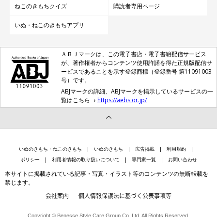
ねこのきもちクイズ
購読者専用ページ
いぬ・ねこのきもちアプリ
ＡＢＪマークは、この電子書店・電子書籍配信サービス
が、著作権者からコンテンツ使用許諾を得た正規版配信サ
ービスであることを示す登録商標（登録番号 第11091003
号）です。
ABJマークの詳細、ABJマークを掲示しているサービスの一
覧はこちら→
https://aebs.or.jp/
いぬのきもち・ねこのきもち
いぬのきもち
広告掲載
利用規約
ポリシー
利用者情報の取り扱いについて
専門家一覧
お問い合わせ
本サイトに掲載されている記事・写真・イラスト等のコンテンツの無断転載を
禁じます。
会社案内
個人情報保護法に基づく公表事項等
Copyright © Benesse Style Care Group Co.,Ltd. All Rights Reserved.