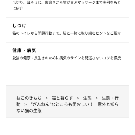
爪切り、耳そうじ、歯磨きから猫が喜ぶマッサージまで実例をもと
に紹介
しつけ
猫のトイレから問題行動まで。猫と一緒に取り組むヒントをご紹介
健康・病気
愛猫の健康・長生きのために病気のサインを見逃さないコツを伝授
ねこのきもち投稿写真ギャラリー
ねこのきもち
猫と暮らす
生態
生態・行
動
“ざんねん”なところも愛おしい！ 意外と知ら
ちょっと意外な猫の行動やパーツも、ひも解けば猫の生態や習性
ない猫の生態
に関係があるようです。“ざんねん”なところも、不思議な行動も
猫の魅力。猫のいろいろな生態を知って、猫をさらに身近に感じ
ましょう。