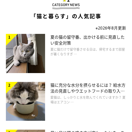
戒心が強いため、なかなかぐっすり眠ることができないそうで
す。
「猫と暮らす」の人気記事
※2026年8月更新
夏の猫の留守番、出かける前に見直した
い安全対策
夏に猫だけで留守番させる日は、帰宅するまで部屋
が暑くなりすぎ …
猫に充分な水分を摂らせるには？ 給水方
法の見直しやウエットフードの取り入れ
方を解説
愛猫は、しっかりと水を飲んでくれていますか？ 夏
場はエアコン …