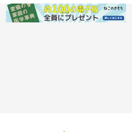
本当の「猫なで声」は、とても野太い
「猫なで声」と聞くと、柔らかで高い声を想像する人が多いでし
ょう。しかし、猫界の猫なで声＝異性にこびた声とは、意外に
も“低く奥行きのある野太い声”です。特に発情期のオスにアピー
ルするメスの鳴き声は、オットセイが鳴いているような特徴的な
声で、可愛い姿からは想像できないような意外性があります。
猫の「熟睡タイム」はたったの3時間半
一説では、1日の中で約15時間ほど寝て過ごすといわれている猫
たち。しかし、実は睡眠時間のほとんどが「うたた寝」の状態
で、熟睡しているのは3時間半ほどだといわれています。猫は警