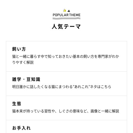
人気テーマ
飼い方
猫と一緒に暮らす中で知っておきたい基本の飼い方を専門家がわか
りやすく解説
意外と“ざんねん”な猫たち。それもまた猫の
雑学・豆知識
魅力♪
明日誰かに話したくなる猫にまつわる”あれこれ”ネタはこちら
生態
猫本来が持っている習性や、しぐさの意味など、画像と一緒に解説
お手入れ