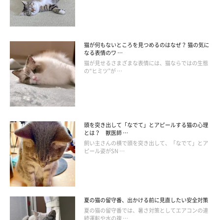
猫が何もないところを見つめるのはなぜ？ 猫の気に
なる表情のワ …
猫が見せるさまざまな表情には、猫ならではの生態
の“ヒミツ”が …
頭を突き出して「なでて」とアピールする猫の心理
猫のお腹のタプタプは、ほとんど“お飾り”かもしれない
とは？ 獣医師 …
飼い主さんの横で頭を突き出して、「なでて」とア
ピール姿がSN …
「ルーズスキン」とも呼ばれる、タプタプした猫のお腹のお肉。
猫が歩くたびに揺れ、とても愛らしいですよね。この部位の正体
は、その名のとおり“ぜい肉”や“余分な皮”。お腹の内臓を守るた
夏の猫の留守番、出かける前に見直したい安全対策
めのものともいわれますが、個体によってルーズ具合もまちまち
夏の猫の留守番では、暑さ対策としてエアコンの連
であり、本当に意味がある部位かどうか、実際のところは怪しい
続運転や水の複 …