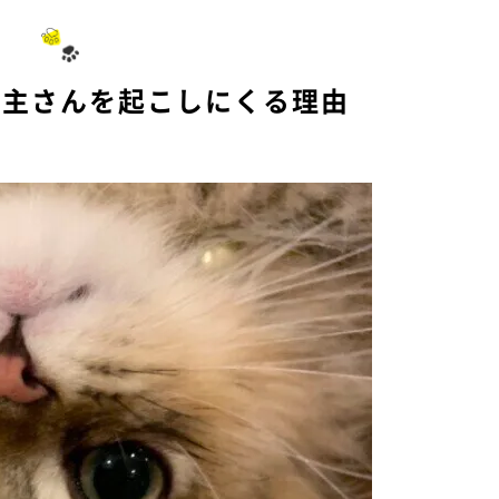
u
t
e
い主さんを起こしにくる理由