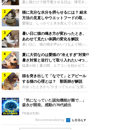
夏に猫だけで留守番させる日は、帰宅する
まで部屋が暑くなりすぎないか、水は足り
猫に充分な水分を摂らせるには？ 給水
るかと気になる飼い主さんもいるでしょ
う。家の中なら安全と思っていても、日中
方法の見直しやウエットフードの取り
は室温が急に上がることがあります。留守
入れ方を解説
愛猫は、しっかりと水を飲んでくれていま
中の暑さから猫を守るために準備したいこ
すか？ 夏場はエアコンで室内が涼しいこ
とや、帰宅後に見たいサインなどについ
暑い日に猫の鳴き方が変わったとき、
ともあり、猫があまり水を飲まないこと
て、ねこのきもち獣医師相談室の岡本りさ
も。積極的に水分を摂らせるためには、給
あわせて見たい体調の変化を解説
先生に伺いました。 留守中は室温が急に
水方法を見直したり、フードから水分を摂
暑い日に、猫の鳴き声がいつもより弱い、
上がることがあるねこのきもち投稿写真ギ
らせたりする方法があります。今回は獣医
かすれる、しつこく鳴くなど、ふだんと違
ャラリー夏の日中は、エアコンが切れると
師の重本仁先生に、猫に水分を摂らせるた
夏に大切なのは愛猫の“冷えすぎ”対策⁉
って聞こえることがあります。 そんなと
室温が急に上昇する場合があります。猫は
めにできるためできる工夫を教えていただ
き、あわせてどのような様子を確認したら
暑さ対策と並行して取り入れたい4つの
自分で涼しい場所を探すのが得意ですが、
きました。ボウルの高さを愛猫の好みにね
よいのでしょうか。暑い日に猫の鳴き方が
工夫
猛暑が続く夏の間、エアコンを効かせて室
部屋全体が暑くなれ
このきもち投稿写真ギャラリー水飲みボウ
変わるときの見方や注意したい体調の変化
内を冷やしますよね。しかし、人にとって
ルの高さは、猫が飲むときに頭が胃より下
などについて、ねこのきもち獣医師相談室
頭を突き出して「なでて」とアピール
は快適な温度でも、猫にとっては温度が低
にならないように設定すると飲みやすいで
の山口みき先生に伺いました。 鳴き方の
すぎることも。暑さ対策と並行して、冷え
する猫の心理とは？ 獣医師が解説
しょう。首を深く折り曲げずに済むため、
変化だけで判断せず、全身の様子も確認し
すぎ対策もしっかりと行うことが大切で
出会ったときから“かまってちゃん”な愛
関節や食道への負
てねこのきもち投稿写真ギャラリー猫の鳴
す。今回は獣医師の重本仁先生に、猫の冷
猫。譲渡会での小鉄くんの様子写真提供／
き方が変わったとき、暑さと関係している
えすぎを防ぐ4つの対策を教えていただき
＠Tore_2021ご紹介するのは、X（旧
「気になっていた認知機能が菌で…」
ように見えることがあります。 ただ、鳴
ました。（1） 冷房の効いていない部屋に
Twitter）ユーザー＠Tore_2021さんの愛
森永が開発。感動の70代続出
き声だけで原因を決めるのは難しく、体調
行き来できるようにするねこのきもち投稿
猫・小鉄くんです。飼い主さんによると、
や環境の変化を
写真ギャラリー猫が寒いと感じたときに、
小鉄くんは元保護猫なのだとか。飼い主さ
PR(森永乳業)
冷気から逃れる「逃げ場」を用意しておき
ん： 「ペット可のマンションに引っ越し
Recommended by
ましょう。冷房の効いていない部屋や廊下
たので、ずっと飼いたかった猫を探しに
へも自由に行き来できるように、ドアは猫
2016年末に譲渡会に行きました。そこで