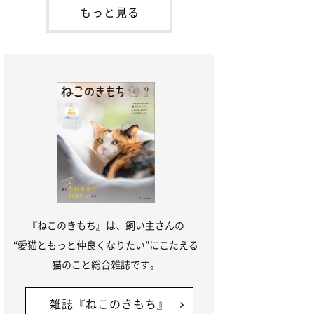
が通れる程度に
出会ったのが小鉄です。当時、小鉄はまだ
もっと見る
1才くらいだったのですが、私たちがケー
ジの中を覗いていると、そっと前足を出し
てきて、私の手の上にのっけてきたん
『ねこのきもち』は、飼い主さんの
“愛猫ともっと仲良くなりたい”にこたえる
猫のこと総合雑誌です。
雑誌『ねこのきもち』