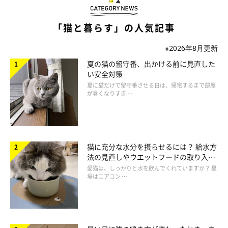
「猫と暮らす」の人気記事
※2026年8月更新
夏の猫の留守番、出かける前に見直した
い安全対策
夏に猫だけで留守番させる日は、帰宅するまで部屋
が暑くなりすぎ …
猫に充分な水分を摂らせるには？ 給水方
法の見直しやウエットフードの取り入れ
方を解説
愛猫は、しっかりと水を飲んでくれていますか？ 夏
場はエアコン …
猫の基本的な生活を守っていない飼い主さんの行動例には、以下
のようなものがあります。