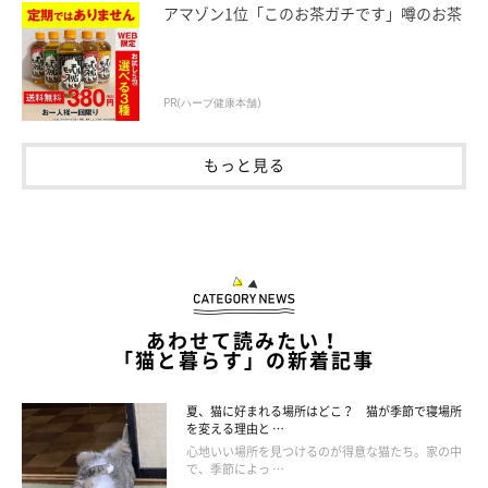
アマゾン1位「このお茶ガチです」噂のお茶
PR(ハーブ健康本舗)
もっと見る
トイレのとき
あわせて読みたい！
「猫と暮らす」の新着記事
多くの猫が、トイレに対してもこだわりを持っています。
夏、猫に好まれる場所はどこ？ 猫が季節で寝場所
を変える理由と …
心地いい場所を見つけるのが得意な猫たち。家の中
たとえば、
トイレの容器、トイレの砂、置き場所、数など、トイ
で、季節によっ …