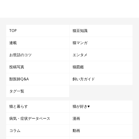
ふだんの何気ない飼い主さんの行動
長時間の留守、家具の配置換え、来客を迎える
といったふだんの
TOP
猫豆知識
何気ない飼い主さんの行動も、いつもの生活ができなくなりま
す。そのため、猫にとってはイライラの原因に。
連載
猫マンガ
お世話のコツ
エンタメ
投稿写真
猫図鑑
新しい猫を迎えること
獣医師Q&A
飼い方ガイド
新しい猫を迎えることは、先住猫にとても大きなイライラを感じ
タグ一覧
させる可能性があります。
猫と暮らす
猫が好き♥
飼い主さんは、「愛猫の遊び相手や寂しさを紛らわすために」と
病気・症状データベース
漫画
思って新しい猫を迎えるかもしれません。しかし、
縄張りが狭く
コラム
動画
なったり、安心して休める時間が少なくなるなど、先住猫にとっ