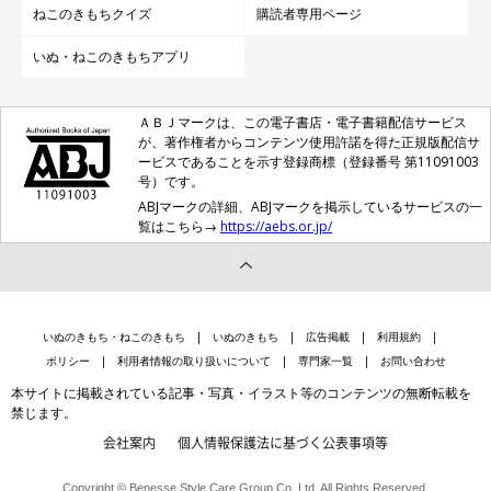
ねこのきもちクイズ
購読者専用ページ
いぬ・ねこのきもちアプリ
愛猫の「イライラの原因」を取り除くため
に、飼い主さんができること
ＡＢＪマークは、この電子書店・電子書籍配信サービス
が、著作権者からコンテンツ使用許諾を得た正規版配信サ
ービスであることを示す登録商標（登録番号 第11091003
号）です。
ABJマークの詳細、ABJマークを掲示しているサービスの一
覧はこちら→
https://aebs.or.jp/
いぬのきもち・ねこのきもち
いぬのきもち
広告掲載
利用規約
ポリシー
利用者情報の取り扱いについて
専門家一覧
お問い合わせ
本サイトに掲載されている記事・写真・イラスト等のコンテンツの無断転載を
禁じます。
会社案内
個人情報保護法に基づく公表事項等
Copyright © Benesse Style Care Group Co.,Ltd. All Rights Reserved.