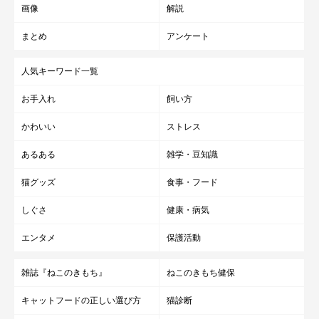
ては生活環境が変わる
ことになるのです。
画像
解説
まとめ
アンケート
ほかの猫と仲良く暮らす猫もいますが、やはり同居猫を増やすの
は十分に注意が必要です。
人気キーワード一覧
お手入れ
飼い方
かわいい
ストレス
あるある
雑学・豆知識
猫グッズ
食事・フード
しぐさ
健康・病気
エンタメ
保護活動
雑誌『ねこのきもち』
ねこのきもち健保
キャットフードの正しい選び方
猫診断