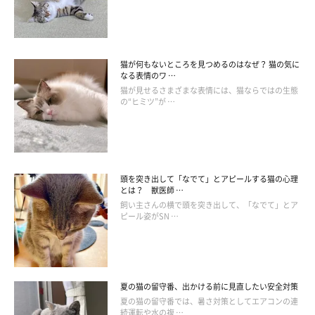
レ環境が猫の好みに合っていない
と、安心して使えずにイライラ
します。
また、
トイレの掃除をおろそかにする
ことも、猫は快適に使えず
猫が何もないところを見つめるのはなぜ？ 猫の気に
なる表情のワ …
に不満に思ってしまいます。
猫が見せるさまざまな表情には、猫ならではの生態
の“ヒミツ”が …
頭を突き出して「なでて」とアピールする猫の心理
とは？ 獣医師 …
飼い主さんの横で頭を突き出して、「なでて」とア
ピール姿がSN …
夏の猫の留守番、出かける前に見直したい安全対策
夏の猫の留守番では、暑さ対策としてエアコンの連
続運転や水の複 …