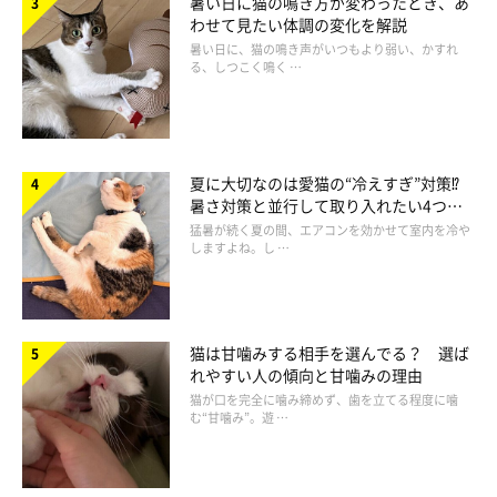
暑い日に猫の鳴き方が変わったとき、あ
わせて見たい体調の変化を解説
食事のとき
暑い日に、猫の鳴き声がいつもより弱い、かすれ
る、しつこく鳴く …
野生では、狩りで獲物を捕まえて食していた猫。元々肉食動物な
ので、必要な栄養バランスはもちろんのこと、食事スタイルもヒ
トとは違います。
夏に大切なのは愛猫の“冷えすぎ”対策⁉
暑さ対策と並行して取り入れたい4つの
工夫
猛暑が続く夏の間、エアコンを効かせて室内を冷や
食感にこだわりがあったり、ムラ食いやちょこちょこ食べを好む
しますよね。し …
猫も少なくありません。
猫の好みから大きく外れた内容やスタイルで食事を与え続ける
猫は甘噛みする相手を選んでる？ 選ば
と、猫は満足できずにイライラしてくることも。
れやすい人の傾向と甘噛みの理由
猫が口を完全に噛み締めず、歯を立てる程度に噛
む“甘噛み”。遊 …