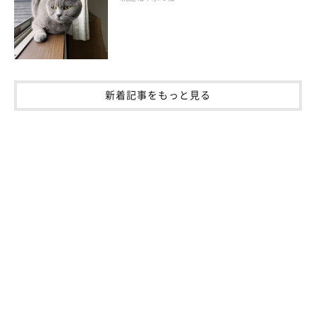
②「単独行動を好む猫の習性に合わない」飼
新着記事をもっと見る
い主さんの行動