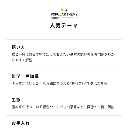
続いて、単独行動を好む猫の習性に合わない飼い主さんの行動例
人気テーマ
について。
飼い方
過度なスキンシップ
猫と一緒に暮らす中で知っておきたい基本の飼い方を専門家がわか
りやすく解説
抱っこしたり撫でるといったスキンシップも、
愛猫が望む時間や
雑学・豆知識
程度を越してしまう
とイライラの原因になります。
明日誰かに話したくなる猫にまつわる”あれこれ”ネタはこちら
生態
猫本来が持っている習性や、しぐさの意味など、画像と一緒に解説
お手入れ