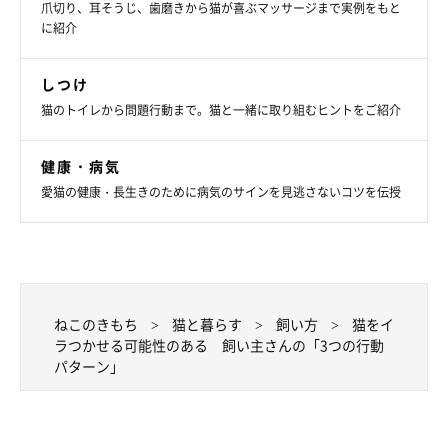
爪切り、耳そうじ、歯磨きから猫が喜ぶマッサージまで実例をもと
に紹介
しつけ
猫のトイレから問題行動まで。猫と一緒に取り組むヒントをご紹介
健康・病気
愛猫の健康・長生きのために病気のサインを見逃さないコツを伝授
お手入れのときの拘束時間が長い
ブラッシングや爪切り、歯磨きなどのお手入れも、
体を拘束する
ねこのきもち
猫と暮らす
飼い方
猫をイ
ラつかせる可能性のある 飼い主さんの「3つの行動
時間が長くなり耐えられなくなるまでしてしまう
と、イライラし
パターン」
てくるでしょう。