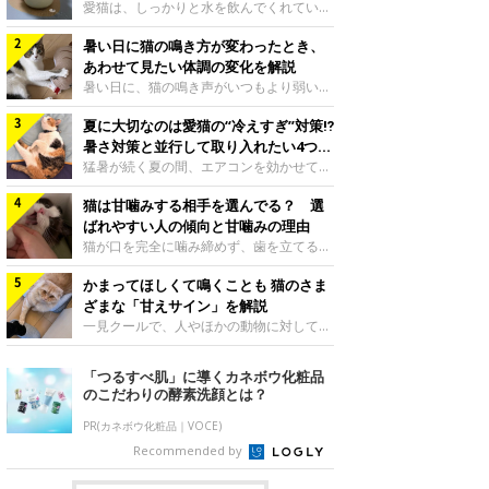
入れ方を解説
愛猫は、しっかりと水を飲んでくれていま
すか？ 夏場はエアコンで室内が涼しいこ
暑い日に猫の鳴き方が変わったとき、
ともあり、猫があまり水を飲まないこと
も。積極的に水分を摂らせるためには、給
あわせて見たい体調の変化を解説
水方法を見直したり、フードから水分を摂
暑い日に、猫の鳴き声がいつもより弱い、
らせたりする方法があります。今回は獣医
かすれる、しつこく鳴くなど、ふだんと違
師の重本仁先生に、猫に水分を摂らせるた
夏に大切なのは愛猫の“冷えすぎ”対策⁉
って聞こえることがあります。 そんなと
めにできるためできる工夫を教えていただ
き、あわせてどのような様子を確認したら
暑さ対策と並行して取り入れたい4つの
きました。ボウルの高さを愛猫の好みにね
よいのでしょうか。暑い日に猫の鳴き方が
工夫
猛暑が続く夏の間、エアコンを効かせて室
このきもち投稿写真ギャラリー水飲みボウ
変わるときの見方や注意したい体調の変化
内を冷やしますよね。しかし、人にとって
ルの高さは、猫が飲むときに頭が胃より下
などについて、ねこのきもち獣医師相談室
猫は甘噛みする相手を選んでる？ 選
は快適な温度でも、猫にとっては温度が低
にならないように設定すると飲みやすいで
の山口みき先生に伺いました。 鳴き方の
すぎることも。暑さ対策と並行して、冷え
ばれやすい人の傾向と甘噛みの理由
しょう。首を深く折り曲げずに済むため、
変化だけで判断せず、全身の様子も確認し
すぎ対策もしっかりと行うことが大切で
猫が口を完全に噛み締めず、歯を立てる程
関節や食道への負
てねこのきもち投稿写真ギャラリー猫の鳴
す。今回は獣医師の重本仁先生に、猫の冷
度に噛む“甘噛み”。遊びやスキンシップの
き方が変わったとき、暑さと関係している
えすぎを防ぐ4つの対策を教えていただき
かまってほしくて鳴くことも 猫のさま
ときに繰り出すことがありますが、同じ家
ように見えることがあります。 ただ、鳴
ました。（1） 冷房の効いていない部屋に
族でも噛まれる頻度に違いがあると感じる
ざまな「甘えサイン」を解説
き声だけで原因を決めるのは難しく、体調
行き来できるようにするねこのきもち投稿
ことも。ねこのきもちWEB MAGAZINEで
一見クールで、人やほかの動物に対してあ
や環境の変化を
写真ギャラリー猫が寒いと感じたときに、
は、飼い主さんたちにアンケートを実施
まり求めないように見える猫。しかし、実
冷気から逃れる「逃げ場」を用意しておき
し、愛猫が甘噛みする相手を選んでいると
は甘えん坊な性格の猫も少なくありませ
「つるすべ肌」に導くカネボウ化粧品
ましょう。冷房の効いていない部屋や廊下
感じる状況を教えてもらいました。また、
ん。今回は猫たちが出している“甘えサイ
のこだわりの酵素洗顔とは？
へも自由に行き来できるように、ドアは猫
ねこのきもち獣医師相談室の原駿太朗先生
ン”について、帝京科学大学生命環境学部
が通れる程度に
には、実際に猫は甘噛みする相手を選んで
アニマルサイエンス学科准教授の加隈良枝
PR(カネボウ化粧品｜VOCE)
いるのか、その真相をお聞きします。約6
先生に教えていただきました。鳴くのは、
Recommended by
割の飼い主さんが「甘噛みする相手を選ん
かまってほしいサインねこのきもち投稿写
でいる」と感じていた※2026年5月実施
真ギャラリーもともと、子猫が親猫に対し