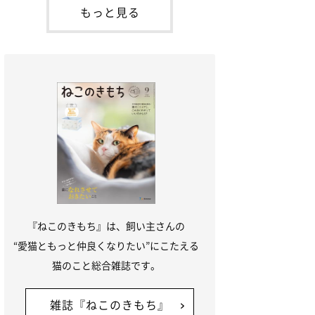
「ね
てお世話を求めるときに鳴き声を使いま
もっと見る
す。子猫なので「ニャー」よりもややか細
い「ミャア」といった鳴き声になります
が、この鳴き声を聞くと成猫が反応すると
いう習性があるようで
『ねこのきもち』は、飼い主さんの
“愛猫ともっと仲良くなりたい”にこたえる
猫のこと総合雑誌です。
雑誌『ねこのきもち』