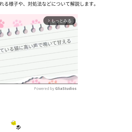
れる様子や、対処法などについて解説します。
もっとみる
arrow_forward_ios
Powered by 
GliaStudios
M
u
t
e