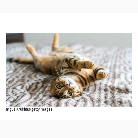
Ingus Kruklitis/gettyimages