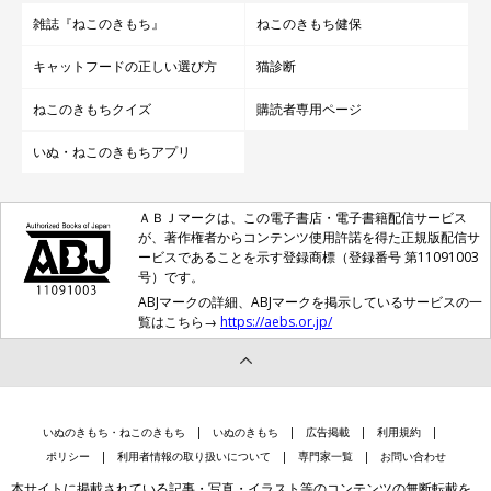
雑誌『ねこのきもち』
ねこのきもち健保
キャットフードの正しい選び方
猫診断
ねこのきもちクイズ
購読者専用ページ
いぬ・ねこのきもちアプリ
ＡＢＪマークは、この電子書店・電子書籍配信サービス
が、著作権者からコンテンツ使用許諾を得た正規版配信サ
ービスであることを示す登録商標（登録番号 第11091003
号）です。
ABJマークの詳細、ABJマークを掲示しているサービスの一
覧はこちら→
https://aebs.or.jp/
いぬのきもち・ねこのきもち
いぬのきもち
広告掲載
利用規約
ポリシー
利用者情報の取り扱いについて
専門家一覧
お問い合わせ
本サイトに掲載されている記事・写真・イラスト等のコンテンツの無断転載を