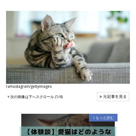
ramustagram/gettyimages
元記事を見る
▼
次の画像は下へスクロール (1/4)
▶
もっと読む
arrow_forward_ios