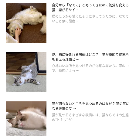
自分から「なでて」と寄ってきたのに気分を変える
猫 嫌がるサイ …
猫のほうから甘えたそうにやってきたのに、なでて
いると急に態度 …
夏、猫に好まれる場所はどこ？ 猫が季節で寝場所
を変える理由と …
心地いい場所を見つけるのが得意な猫たち。家の中
で、季節によっ …
猫が何もないところを見つめるのはなぜ？ 猫の気に
なる表情のワ …
猫が見せるさまざまな表情には、猫ならではの生態
の“ヒミツ”が …