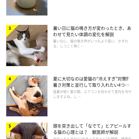
暑い日に猫の鳴き方が変わったとき、あ
わせて見たい体調の変化を解説
暑い日に、猫の鳴き声がいつもより弱い、かすれ
る、しつこく鳴く …
夏に大切なのは愛猫の“冷えすぎ”対策⁉
暑さ対策と並行して取り入れたい4つの
工夫
猛暑が続く夏の間、エアコンを効かせて室内を冷や
しますよね。し …
頭を突き出して「なでて」とアピールす
る猫の心理とは？ 獣医師が解説
出会ったときから“かまってちゃん”な愛猫。譲渡会