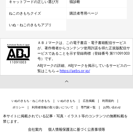
キャットフードの正しい選び方
猫診断
ねこのきもちクイズ
購読者専用ページ
いぬ・ねこのきもちアプリ
ＡＢＪマークは、この電子書店・電子書籍配信サービス
が、著作権者からコンテンツ使用許諾を得た正規版配信サ
ービスであることを示す登録商標（登録番号 第11091003
号）です。
ABJマークの詳細、ABJマークを掲示しているサービスの一
覧はこちら→
https://aebs.or.jp/
いぬのきもち・ねこのきもち
いぬのきもち
広告掲載
利用規約
ポリシー
利用者情報の取り扱いについて
専門家一覧
お問い合わせ
本サイトに掲載されている記事・写真・イラスト等のコンテンツの無断転載を
禁じます。
会社案内
個人情報保護法に基づく公表事項等