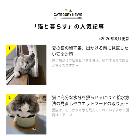
「猫と暮らす」の人気記事
※2026年8月更新
夏の猫の留守番、出かける前に見直した
い安全対策
夏に猫だけで留守番させる日は、帰宅するまで部屋
が暑くなりすぎ …
猫に充分な水分を摂らせるには？ 給水方
法の見直しやウエットフードの取り入れ
方を解説
愛猫は、しっかりと水を飲んでくれていますか？ 夏
場はエアコン …