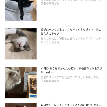
吸器の病気が関 …
愛猫はぐいぐい来る？さりげなく寄り添う？ 猫の
甘え方のタイプ …
猫のなかには、積極的に甘えてくるタイプや、わか
りにくい甘え方 …
＜PR＞おうちでかんたん60秒！尿検査キット＆アプ
リ「nek …
愛猫にはいつまでも元気でいてほしいもの。でも、
「健康状態が気 …
自分から「なでて」と寄ってきたのに気分を変える