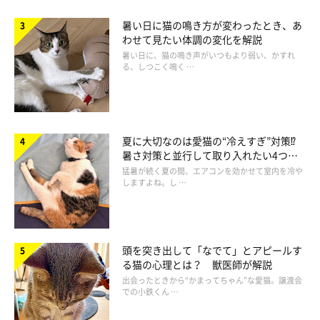
暑い日に猫の鳴き方が変わったとき、あ
わせて見たい体調の変化を解説
暑い日に、猫の鳴き声がいつもより弱い、かすれ
る、しつこく鳴く …
夏に大切なのは愛猫の“冷えすぎ”対策⁉
暑さ対策と並行して取り入れたい4つの
工夫
猛暑が続く夏の間、エアコンを効かせて室内を冷や
しますよね。し …
頭を突き出して「なでて」とアピールす
る猫の心理とは？ 獣医師が解説
出会ったときから“かまってちゃん”な愛猫。譲渡会
での小鉄くん …