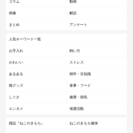
コラム
動画
画像
解説
まとめ
アンケート
人気キーワード一覧
お手入れ
飼い方
かわいい
ストレス
あるある
雑学・豆知識
猫グッズ
食事・フード
しぐさ
健康・病気
エンタメ
保護活動
雑誌『ねこのきもち』
ねこのきもち健保