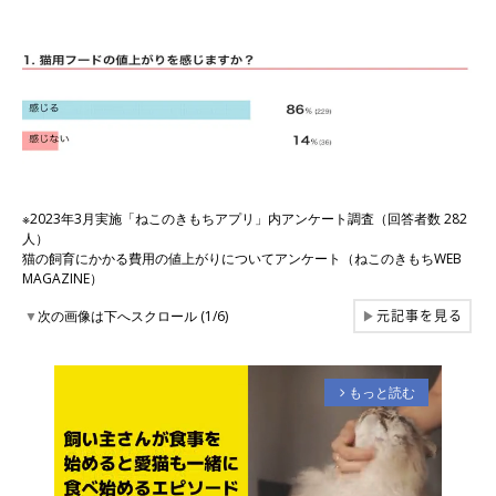
※2023年3月実施「ねこのきもちアプリ」内アンケート調査（回答者数 282
人）
猫の飼育にかかる費用の値上がりについてアンケート（ねこのきもちWEB
MAGAZINE）
元記事を見る
▼
次の画像は下へスクロール (1/6)
▶
もっと読む
arrow_forward_ios