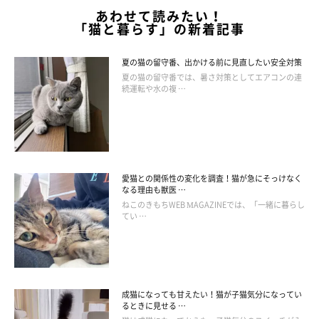
あわせて読みたい！
「猫と暮らす」の新着記事
夏の猫の留守番、出かける前に見直したい安全対策
夏の猫の留守番では、暑さ対策としてエアコンの連
続運転や水の複 …
愛猫との関係性の変化を調査！猫が急にそっけなく
なる理由も獣医 …
ねこのきもちWEB MAGAZINEでは、「一緒に暮らし
てい …
成猫になっても甘えたい！猫が子猫気分になってい
るときに見せる …