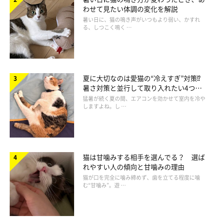
わせて見たい体調の変化を解説
暑い日に、猫の鳴き声がいつもより弱い、かすれ
る、しつこく鳴く …
夏に大切なのは愛猫の“冷えすぎ”対策⁉
暑さ対策と並行して取り入れたい4つの
工夫
猛暑が続く夏の間、エアコンを効かせて室内を冷や
しますよね。し …
猫は甘噛みする相手を選んでる？ 選ば
れやすい人の傾向と甘噛みの理由
猫が口を完全に噛み締めず、歯を立てる程度に噛
む“甘噛み”。遊 …