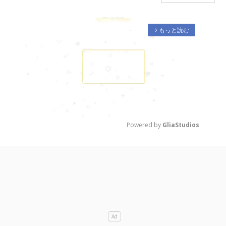
もっと読む
arrow_forward_ios
Powered by 
GliaStudios
M
u
t
e