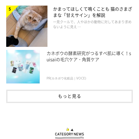
かまってほしくて鳴くことも 猫のさまざ
まな「甘えサイン」を解説
一見クールで、人やほかの動物に対してあまり求め
ないように見え …
カネボウの酵素研究がつるすべ肌に導く！s
uisaiの毛穴ケア・角質ケア
PR(カネボウ化粧品｜VOCE)
もっと見る