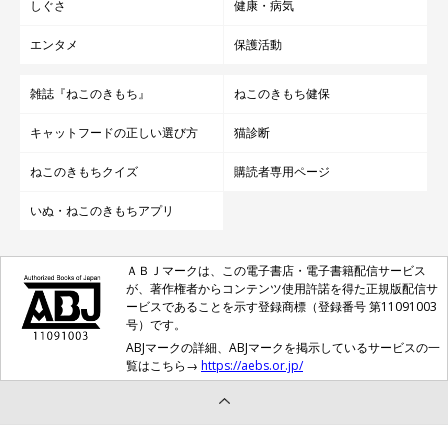
しぐさ
健康・病気
エンタメ
保護活動
雑誌『ねこのきもち』
ねこのきもち健保
キャットフードの正しい選び方
猫診断
ねこのきもちクイズ
購読者専用ページ
いぬ・ねこのきもちアプリ
ＡＢＪマークは、この電子書店・電子書籍配信サービス
が、著作権者からコンテンツ使用許諾を得た正規版配信サ
ービスであることを示す登録商標（登録番号 第11091003
号）です。
ABJマークの詳細、ABJマークを掲示しているサービスの一
覧はこちら→
https://aebs.or.jp/