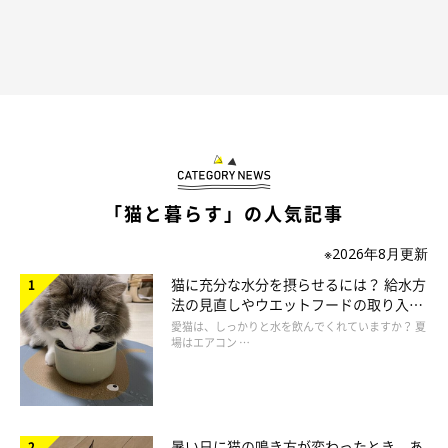
「猫と暮らす」の人気記事
※2026年8月更新
猫に充分な水分を摂らせるには？ 給水方
法の見直しやウエットフードの取り入れ
方を解説
愛猫は、しっかりと水を飲んでくれていますか？ 夏
場はエアコン …
暑い日に猫の鳴き方が変わったとき、あ