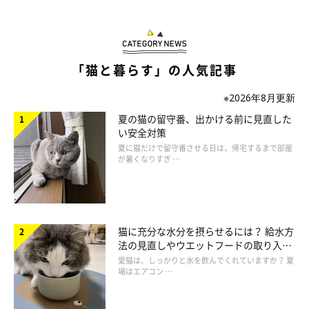
「猫と暮らす」の人気記事
※2026年8月更新
夏の猫の留守番、出かける前に見直した
い安全対策
夏に猫だけで留守番させる日は、帰宅するまで部屋
が暑くなりすぎ …
猫に充分な水分を摂らせるには？ 給水方
法の見直しやウエットフードの取り入れ
方を解説
愛猫は、しっかりと水を飲んでくれていますか？ 夏
場はエアコン …