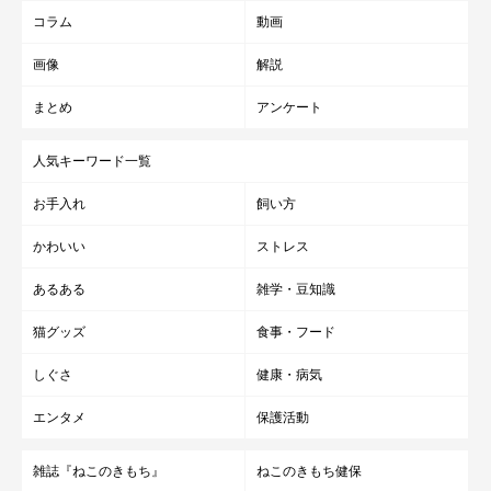
コラム
動画
画像
解説
まとめ
アンケート
人気キーワード一覧
お手入れ
飼い方
かわいい
ストレス
あるある
雑学・豆知識
猫グッズ
食事・フード
しぐさ
健康・病気
エンタメ
保護活動
雑誌『ねこのきもち』
ねこのきもち健保