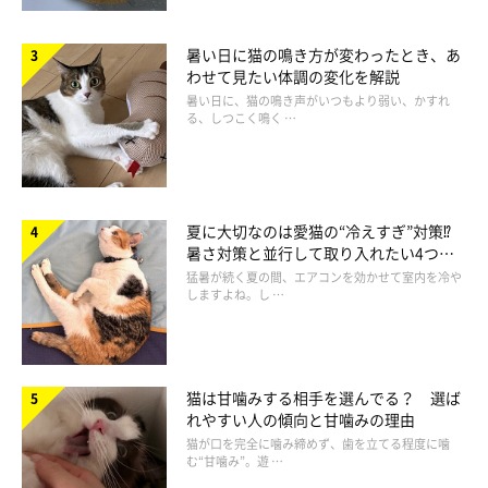
暑い日に猫の鳴き方が変わったとき、あ
わせて見たい体調の変化を解説
暑い日に、猫の鳴き声がいつもより弱い、かすれ
る、しつこく鳴く …
夏に大切なのは愛猫の“冷えすぎ”対策⁉
暑さ対策と並行して取り入れたい4つの
工夫
猛暑が続く夏の間、エアコンを効かせて室内を冷や
しますよね。し …
猫は甘噛みする相手を選んでる？ 選ば
れやすい人の傾向と甘噛みの理由
猫が口を完全に噛み締めず、歯を立てる程度に噛
む“甘噛み”。遊 …