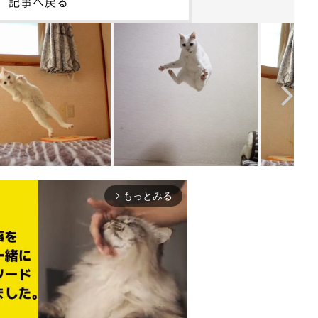
記事へ戻る
もっとみる
arrow_forward_ios