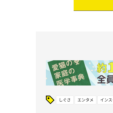
しぐさ
エンタメ
インス