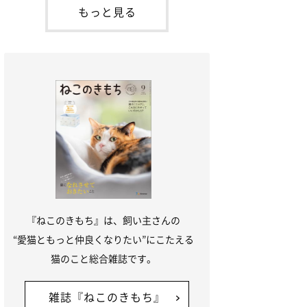
が通れる程度に
には、実際に猫は甘噛みする相手を選んで
もっと見る
いるのか、その真相をお聞きします。約6
割の飼い主さんが「甘噛みする相手を選ん
でいる」と感じていた※2026年5月実施
「ね
『ねこのきもち』は、飼い主さんの
“愛猫ともっと仲良くなりたい”にこたえる
猫のこと総合雑誌です。
雑誌『ねこのきもち』