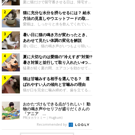
夏に猫だけで留守番させる日は、帰宅する
まで部屋が暑くなりすぎないか、水は足り
猫に充分な水分を摂らせるには？ 給水
るかと気になる飼い主さんもいるでしょ
う。家の中なら安全と思っていても、日中
方法の見直しやウエットフードの取り
は室温が急に上がることがあります。留守
入れ方を解説
愛猫は、しっかりと水を飲んでくれていま
中の暑さから猫を守るために準備したいこ
すか？ 夏場はエアコンで室内が涼しいこ
とや、帰宅後に見たいサインなどについ
暑い日に猫の鳴き方が変わったとき、
ともあり、猫があまり水を飲まないこと
て、ねこのきもち獣医師相談室の岡本りさ
も。積極的に水分を摂らせるためには、給
あわせて見たい体調の変化を解説
先生に伺いました。 留守中は室温が急に
水方法を見直したり、フードから水分を摂
暑い日に、猫の鳴き声がいつもより弱い、
上がることがあるねこのきもち投稿写真ギ
らせたりする方法があります。今回は獣医
かすれる、しつこく鳴くなど、ふだんと違
ャラリー夏の日中は、エアコンが切れると
師の重本仁先生に、猫に水分を摂らせるた
夏に大切なのは愛猫の“冷えすぎ”対策⁉
って聞こえることがあります。 そんなと
室温が急に上昇する場合があります。猫は
めにできるためできる工夫を教えていただ
き、あわせてどのような様子を確認したら
暑さ対策と並行して取り入れたい4つの
自分で涼しい場所を探すのが得意ですが、
きました。ボウルの高さを愛猫の好みにね
よいのでしょうか。暑い日に猫の鳴き方が
工夫
猛暑が続く夏の間、エアコンを効かせて室
部屋全体が暑くなれ
このきもち投稿写真ギャラリー水飲みボウ
変わるときの見方や注意したい体調の変化
内を冷やしますよね。しかし、人にとって
ルの高さは、猫が飲むときに頭が胃より下
などについて、ねこのきもち獣医師相談室
猫は甘噛みする相手を選んでる？ 選
は快適な温度でも、猫にとっては温度が低
にならないように設定すると飲みやすいで
の山口みき先生に伺いました。 鳴き方の
すぎることも。暑さ対策と並行して、冷え
ばれやすい人の傾向と甘噛みの理由
しょう。首を深く折り曲げずに済むため、
変化だけで判断せず、全身の様子も確認し
すぎ対策もしっかりと行うことが大切で
猫が口を完全に噛み締めず、歯を立てる程
関節や食道への負
てねこのきもち投稿写真ギャラリー猫の鳴
す。今回は獣医師の重本仁先生に、猫の冷
度に噛む“甘噛み”。遊びやスキンシップの
き方が変わったとき、暑さと関係している
えすぎを防ぐ4つの対策を教えていただき
ときに繰り出すことがありますが、同じ家
おかたづけもできる点がうれしい！ 動
ように見えることがあります。 ただ、鳴
ました。（1） 冷房の効いていない部屋に
族でも噛まれる頻度に違いがあると感じる
物の鳴き声やセリフが盛りだくさんの
き声だけで原因を決めるのは難しく、体調
行き来できるようにするねこのきもち投稿
ことも。ねこのきもちWEB MAGAZINEで
「アニア ...
や環境の変化を
写真ギャラリー猫が寒いと感じたときに、
は、飼い主さんたちにアンケートを実施
PR(タカラトミー｜Hugkum)
冷気から逃れる「逃げ場」を用意しておき
し、愛猫が甘噛みする相手を選んでいると
Recommended by
ましょう。冷房の効いていない部屋や廊下
感じる状況を教えてもらいました。また、
へも自由に行き来できるように、ドアは猫
ねこのきもち獣医師相談室の原駿太朗先生