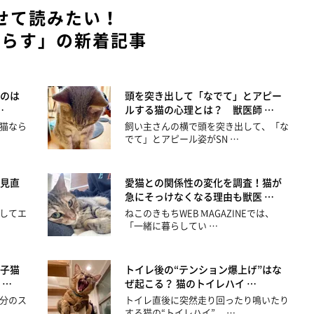
せて読みたい！
暮らす」の新着記事
のは
頭を突き出して「なでて」とアピー
…
ルする猫の心理とは？ 獣医師 …
猫なら
飼い主さんの横で頭を突き出して、「な
でて」とアピール姿がSN …
見直
愛猫との関係性の変化を調査！猫が
急にそっけなくなる理由も獣医 …
してエ
ねこのきもちWEB MAGAZINEでは、
「一緒に暮らしてい …
子猫
トイレ後の“テンション爆上げ”はな
 …
ぜ起こる？ 猫のトイレハイ …
分のス
トイレ直後に突然走り回ったり鳴いたり
する猫の“トイレハイ”。 …