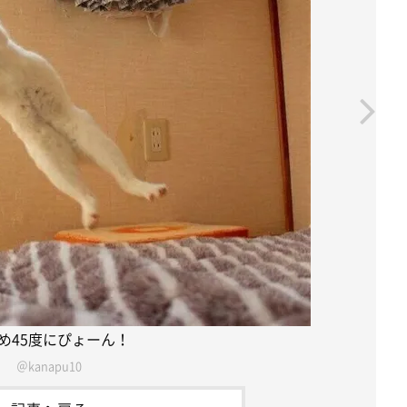
め45度にぴょーん！
＠kanapu10