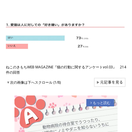
ねこのきもちWEB MAGAZINE『猫の行動に関するアンケートvol.03』 214
件の回答
元記事を見る
▼
次の画像は下へスクロール (1/8)
▶
もっと読む
arrow_forward_ios