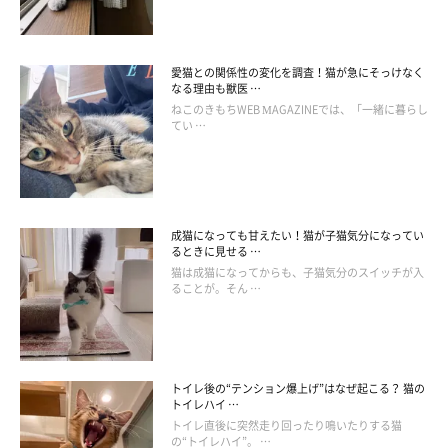
愛猫との関係性の変化を調査！猫が急にそっけなく
なる理由も獣医 …
ねこのきもちWEB MAGAZINEでは、「一緒に暮らし
てい …
成猫になっても甘えたい！猫が子猫気分になってい
るときに見せる …
猫は成猫になってからも、子猫気分のスイッチが入
ることが。そん …
トイレ後の“テンション爆上げ”はなぜ起こる？ 猫の
トイレハイ …
トイレ直後に突然走り回ったり鳴いたりする猫
の“トイレハイ”。 …