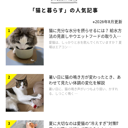
「猫と暮らす」の人気記事
※2026年8月更新
猫に充分な水分を摂らせるには？ 給水方
法の見直しやウエットフードの取り入れ
方を解説
愛猫は、しっかりと水を飲んでくれていますか？ 夏
場はエアコン …
暑い日に猫の鳴き方が変わったとき、あ
わせて見たい体調の変化を解説
暑い日に、猫の鳴き声がいつもより弱い、かすれ
る、しつこく鳴く …
夏に大切なのは愛猫の“冷えすぎ”対策⁉