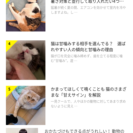
暑さ対策と並行して取り入れたい4つの
工夫
猛暑が続く夏の間、エアコンを効かせて室内を冷や
しますよね。し …
猫は甘噛みする相手を選んでる？ 選ば
れやすい人の傾向と甘噛みの理由
猫が口を完全に噛み締めず、歯を立てる程度に噛
む“甘噛み”。遊 …
かまってほしくて鳴くことも 猫のさまざ
まな「甘えサイン」を解説
一見クールで、人やほかの動物に対してあまり求め
ないように見え …
おかたづけもできる点がうれしい！ 動物の