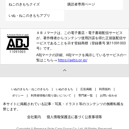
ねこのきもちクイズ
購読者専用ページ
いぬ・ねこのきもちアプリ
ＡＢＪマークは、この電子書店・電子書籍配信サービス
が、著作権者からコンテンツ使用許諾を得た正規版配信サ
ービスであることを示す登録商標（登録番号 第11091003
号）です。
ABJマークの詳細、ABJマークを掲示しているサービスの一
覧はこちら→
https://aebs.or.jp/
いぬのきもち・ねこのきもち
いぬのきもち
広告掲載
利用規約
ポリシー
利用者情報の取り扱いについて
専門家一覧
お問い合わせ
本サイトに掲載されている記事・写真・イラスト等のコンテンツの無断転載を
禁じます。
会社案内
個人情報保護法に基づく公表事項等
Copyright © Benesse Style Care Group Co.,Ltd. All Rights Reserved.