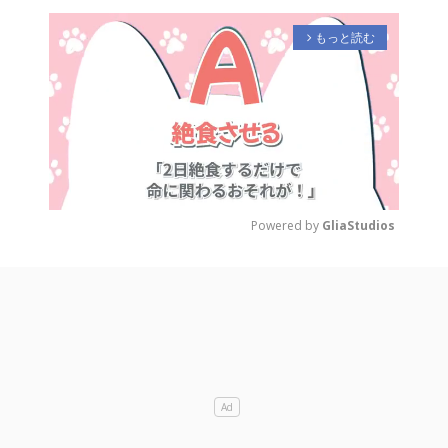
もっと読む
arrow_forward_ios
Powered by 
GliaStudios
M
u
t
e