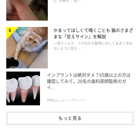
む“甘噛み”。遊 …
かまってほしくて鳴くことも 猫のさまざ
まな「甘えサイン」を解説
一見クールで、人やほかの動物に対してあまり求め
ないように見え …
インプラントは絶対ダメ？65歳以上の方は
確認してみて。20名の歯科医師監修のガ
イ...
PR(あんしんインプラント)
もっと見る