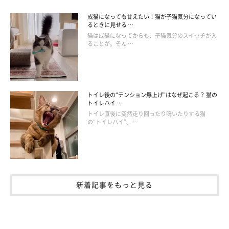
成猫になっても甘えたい！猫が子猫気分になってい
るときに見せる …
猫は成猫になってからも、子猫気分のスイッチが入
ることが。そん …
トイレ後の“テンション爆上げ”はなぜ起こる？ 猫の
トイレハイ …
トイレ直後に突然走り回ったり鳴いたりする猫
の“トイレハイ”。 …
新着記事をもっと見る