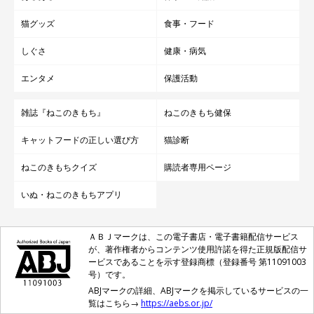
猫グッズ
食事・フード
しぐさ
健康・病気
エンタメ
保護活動
雑誌『ねこのきもち』
ねこのきもち健保
キャットフードの正しい選び方
猫診断
ねこのきもちクイズ
購読者専用ページ
いぬ・ねこのきもちアプリ
ＡＢＪマークは、この電子書店・電子書籍配信サービス
が、著作権者からコンテンツ使用許諾を得た正規版配信サ
ービスであることを示す登録商標（登録番号 第11091003
号）です。
ABJマークの詳細、ABJマークを掲示しているサービスの一
覧はこちら→
https://aebs.or.jp/