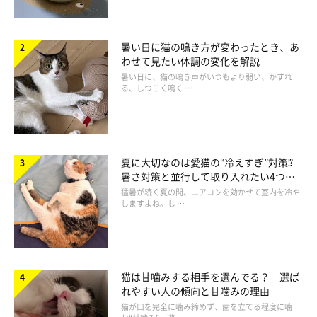
暑い日に猫の鳴き方が変わったとき、あ
わせて見たい体調の変化を解説
暑い日に、猫の鳴き声がいつもより弱い、かすれ
る、しつこく鳴く …
夏に大切なのは愛猫の“冷えすぎ”対策⁉
暑さ対策と並行して取り入れたい4つの
工夫
猛暑が続く夏の間、エアコンを効かせて室内を冷や
しますよね。し …
猫は甘噛みする相手を選んでる？ 選ば
れやすい人の傾向と甘噛みの理由
猫が口を完全に噛み締めず、歯を立てる程度に噛