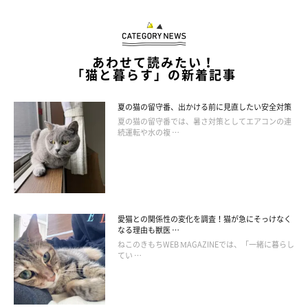
あわせて読みたい！
「猫と暮らす」の新着記事
夏の猫の留守番、出かける前に見直したい安全対策
夏の猫の留守番では、暑さ対策としてエアコンの連
続運転や水の複 …
愛猫との関係性の変化を調査！猫が急にそっけなく
なる理由も獣医 …
ねこのきもちWEB MAGAZINEでは、「一緒に暮らし
てい …