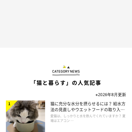
「猫と暮らす」の人気記事
※2026年8月更新
猫に充分な水分を摂らせるには？ 給水方
法の見直しやウエットフードの取り入れ
方を解説
愛猫は、しっかりと水を飲んでくれていますか？ 夏
場はエアコン …