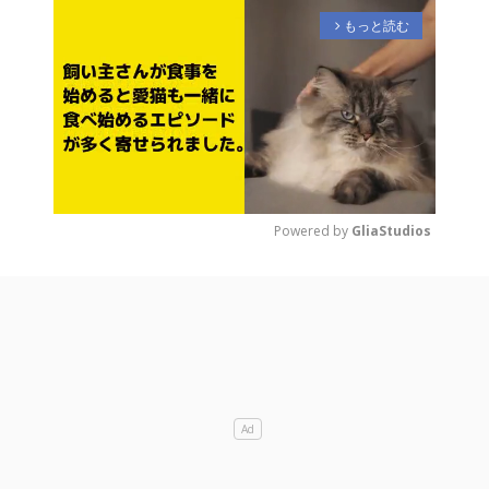
もっと読む
arrow_forward_ios
Powered by 
GliaStudios
M
u
t
e