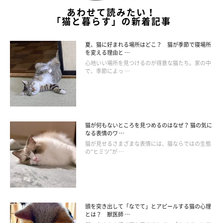
あわせて読みたい！
「猫と暮らす」の新着記事
夏、猫に好まれる場所はどこ？ 猫が季節で寝場所
を変える理由と …
心地いい場所を見つけるのが得意な猫たち。家の中
で、季節によっ …
猫が何もないところを見つめるのはなぜ？ 猫の気に
なる表情のワ …
猫が見せるさまざまな表情には、猫ならではの生態
の“ヒミツ”が …
頭を突き出して「なでて」とアピールする猫の心理
とは？ 獣医師 …