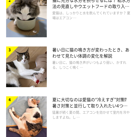
法の見直しやウエットフードの取り入れ
方を解説
愛猫は、しっかりと水を飲んでくれていますか？ 夏
場はエアコン …
暑い日に猫の鳴き方が変わったとき、あ
わせて見たい体調の変化を解説
暑い日に、猫の鳴き声がいつもより弱い、かすれ
る、しつこく鳴く …
夏に大切なのは愛猫の“冷えすぎ”対策⁉
暑さ対策と並行して取り入れたい4つの
工夫
猛暑が続く夏の間、エアコンを効かせて室内を冷や
しますよね。し …