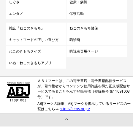
しぐさ
健康・病気
エンタメ
保護活動
雑誌『ねこのきもち』
ねこのきもち健保
キャットフードの正しい選び方
猫診断
ねこのきもちクイズ
購読者専用ページ
いぬ・ねこのきもちアプリ
ＡＢＪマークは、この電子書店・電子書籍配信サービス
が、著作権者からコンテンツ使用許諾を得た正規版配信サ
ービスであることを示す登録商標（登録番号 第11091003
号）です。
ABJマークの詳細、ABJマークを掲示しているサービスの一
覧はこちら→
https://aebs.or.jp/