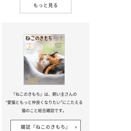
本名：ドミトリー・ドンスコイ）。ドンち
もっと見る
ゃんは、保護猫でした。ドンちゃんが見つ
かったのは、飼い主さんの姉の勤め先の敷
地内でした。ゴミ袋に入れられている
『ねこのきもち』は、飼い主さんの
“愛猫ともっと仲良くなりたい”にこたえる
猫のこと総合雑誌です。
雑誌『ねこのきもち』