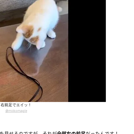
右前足でエイッ！
@miikomaple
を見せるのですが、それが
全部右の前足
だったんです！