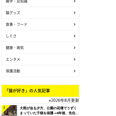
雑学・豆知識
猫グッズ
食事・フード
しぐさ
健康・病気
エンタメ
保護活動
「猫が好き」の人気記事
※2026年8月更新
大雨が迫る夕方、公園の花壇でうずく
まっていた子猫を保護→6年後、先住猫