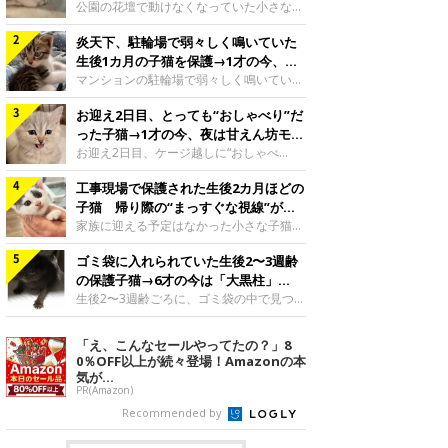
と“姉妹”のような関係に
公園の花壇で動けなくなっていた小さな子
猫。家族に迎えられてから6年、先住猫と
炎天下、駐輪場で弱々しく鳴いていた
の間には深い絆が育まれていました。保護
当時のティダちゃん。
生後1カ月の子猫を保護→1才の今、筋
@muumuu62197189紹介するのは、
肉質でツンデレなコに成長
マンションの駐輪場で弱々しく鳴いてい
X（旧Twitter）ユーザー
た、生後1カ月ほどの子猫。家族に迎えら
@muumuu62197189さんの愛猫・ティダ
お迎え2日目、とっても“おしゃべり”だ
れてから1年、体も行動も大きく成長しま
ちゃん（取材時6才）の成長記録です。こ
した。炎天下の駐輪場で鳴いていた小さな
った子猫→1才の今、夜は甘えん坊モー
ちらは、生後3カ月ごろのティダちゃん。
子猫保護当時のモモちゃん。@Kingponzu
ドになるコに成長！
お迎え2日目、ケージ越しに“おしゃべ
飼い主さんが出会ったのは、夜から大雨に
紹介するのは、X（旧Twitter）ユーザー
り”する姿を見せていた子猫。1才になった
なると予報されていた日の夕方でした。花
@Kingponzuさんの愛猫・モモちゃん（取
工事現場で保護された生後2カ月ほどの
今も見せる愛らしい姿にキュンとします。
壇で動けずにいた子猫保護したばかりのテ
材時1才）の成長記録です。こちらは、モ
お迎え2日目、ケージ越しに何かを伝える
子猫 帰り際の“まっすぐな視線”が忘
ィダちゃん。@muumuu62197189飼い主
モちゃんが生後1カ月ごろに撮影された一
ももちゃん“おしゃべり”なももちゃん。
れられず、家族の一員に
家族に迎える予定はなかった小さな子猫。
さんは、公園の
枚。飼い主さんの自宅マンションの駐輪場
@poocoonyan紹介するのは、Instagram
帰り際に見せた姿が、飼い主さんの心に残
で鳴いていたところを保護された当時の姿
ユーザー@poocoonyanさんの愛猫・もも
ゴミ袋に入れられていた生後2〜3週齢
りました。保護当時の夏目ちゃん。
です。子猫時代のモモちゃん。
ちゃん（取材時1才／マンチカン）です。
@shibainu_rintaro紹介するのは、
の保護子猫→6才の今は「大黒柱」
@Kingponzuその日は気温が35℃を
こちらの動画は、ももちゃんが生後2カ月
Instagramユーザー@shibainu_rintaroさ
に！ 美しい黒猫に成長した姿にグッ
生後2〜3週齢ごろに、ゴミ袋の中で見つか
を過ぎたころ、お迎え2日目に撮影された
んの愛猫・夏目（なつめ）ちゃん（取材時
った小さな命。ミルクから育てられたその
とくる
もの。新しい環境にゆっくり慣れてもらう
3才）。工事現場で親猫とはぐれたとみら
子猫は今、家族に欠かせない存在へと成長
「え、こんなセールやってたの？」8
ため、当時はケージの中で過ごしていまし
れ、保護された当時は生後2カ月ほどだっ
しました。ゴミ袋の中で見つかった、ミニ
0％OFF以上が続々登場！Amazonの本
た。鳴いてアピールするももち
たといいます。新しい飼い主を探すつもり
モグラのような子猫よちよち歩きをしてい
気が...
が……保護されてケージに入っている夏目
たころの、生後2〜3週齢ごろのドンちゃ
PR(Amazon)
ちゃん。@shibainu_rintaro夏目ちゃんを
ん。@doddou_1今回紹介するのは、
Recommended by
保護したのは、以前、飼い主さんの愛猫・
X（旧Twitter）ユーザー@doddou_1さん
ちくわく
の愛猫・ドンちゃん（取材時、推定6才／