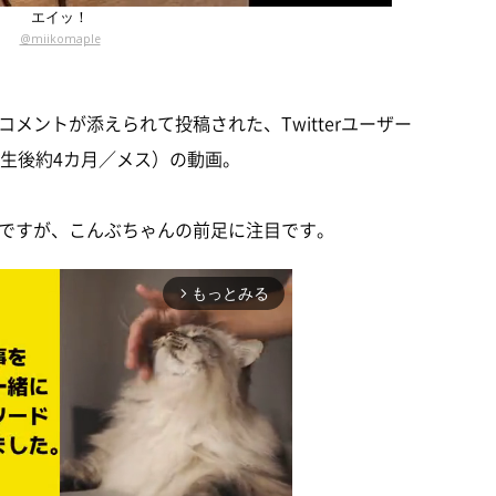
エイッ！
@miikomaple
コメントが添えられて投稿された、Twitterユーザー
生後約4カ月／メス）の動画。
ですが、こんぶちゃんの前足に注目です。
もっとみる
arrow_forward_ios