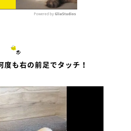
Powered by 
GliaStudios
M
u
t
e
何度も右の前足でタッチ！