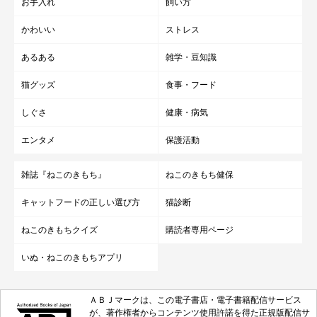
お手入れ
飼い方
かわいい
ストレス
あるある
雑学・豆知識
猫グッズ
食事・フード
しぐさ
健康・病気
エンタメ
保護活動
雑誌『ねこのきもち』
ねこのきもち健保
キャットフードの正しい選び方
猫診断
ねこのきもちクイズ
購読者専用ページ
いぬ・ねこのきもちアプリ
ＡＢＪマークは、この電子書店・電子書籍配信サービス
が、著作権者からコンテンツ使用許諾を得た正規版配信サ