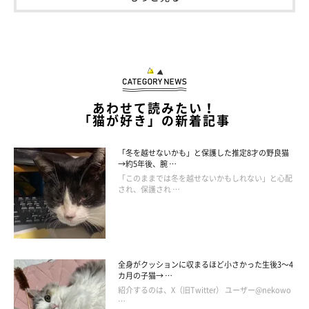
あわせて読みたい！
▼YouTube
「猫が好き」の新着記事
「冬を越せないかも」と保護した推定8才の野良猫
グルメ猫の日常【ととまるはんみ】
→約5年後、腕 …
「このままでは冬を越せないかもしれない」と心配
され、保護され …
掲載協力／Twitter（
@totomaru_hanmi
さん）
※この記事は投稿者さまにご了承をいただいたうえで制作してい
ます。
文／二宮ねこむ
全身がクッションに収まるほど小さかった生後3～4
カ月の子猫→ …
紹介するのは、X（旧Twitter） ユーザー@nekowo
…