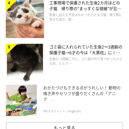
工事現場で保護された生後2カ月ほどの
し」
などのコメントが寄せられています。
子猫 帰り際の“まっすぐな視線”が忘れ
られず、家族の一員に
家族に迎える予定はなかった小さな子猫。帰り際に
見せた姿が、飼 …
初めてマグロを見た子猫が興奮しすぎでかわいい
pic.twitter.com/qSUgmDk7ge
ゴミ袋に入れられていた生後2〜3週齢の
— ととまるはんみ (@totomaru_hanmi)
July 29, 2022
保護子猫→6才の今は「大黒柱」に！
美しい黒猫に成長した姿にグッとくる
生後2〜3週齢ごろに、ゴミ袋の中で見つかった小さ
な命。ミルク …
おかたづけもできる点がうれしい！ 動物の
鳴き声やセリフが盛りだくさんの「アニ
ア ...
PR(タカラトミー｜Hugkum)
もっと見る