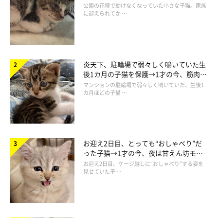
と“姉妹”のような関係に
公園の花壇で動けなくなっていた小さな子猫。家族
に迎えられてか …
炎天下、駐輪場で弱々しく鳴いていた生
後1カ月の子猫を保護→1才の今、筋肉質
でツンデレなコに成長
マンションの駐輪場で弱々しく鳴いていた、生後1
カ月ほどの子猫 …
@totomaru_hanmi
最終的に机に上がって食べようとするけれど、やっぱり飼い主さ
お迎え2日目、とっても“おしゃべり”だ
った子猫→1才の今、夜は甘えん坊モー
んの鉄壁のブロックに遮られるととまるくんなのでした。残念！
ドになるコに成長！
お迎え2日目、ケージ越しに“おしゃべり”する姿を
見せていた子 …
ととまるくんの「暴走」っぷりに、Twitterユーザーさんからは
「本能で美味しいものだって分かるんですかね（笑）」「めちゃ
くちゃ可愛い」「まさに一進一退の攻防」「マグロの力おそるべ