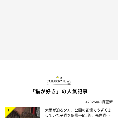
@totomaru_hanmi
今度は距離を取って、じーっと見つめます。はんみちゃんは諦め
ているのに、ととまるくんのマグロに対する情熱…スゴすぎま
「猫が好き」の人気記事
す。よっぽどおいしそうなニオイがしているんでしょうね。
※2026年8月更新
大雨が迫る夕方、公園の花壇でうずくま
っていた子猫を保護→6年後、先住猫