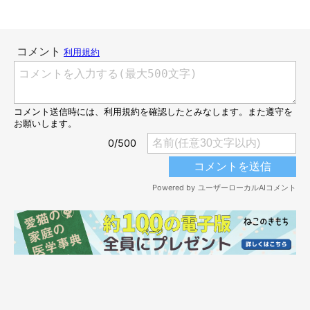
ととまるくん、諦めきれず…