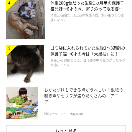
体重200g台だった生後1カ月半の保護子
しに近づいたれいに一発ビンタ。れいの驚いた顔が忘れられませ
猫兄妹→6才の今、寄り添って眠る姿に
ん」
ほっこり！
体重200g台だった2匹の保護子猫。飼い主さんの家
族になって …
お迎えから約2年が経過し、しいちゃんはどのように成長したの
でしょうか。
ゴミ袋に入れられていた生後2〜3週齢の
保護子猫→6才の今は「大黒柱」に！
美しい黒猫に成長した姿にグッとくる
生後2〜3週齢ごろに、ゴミ袋の中で見つかった小さ
な命。ミルク …
すっかり“お姉さん”になったしいちゃん
おかたづけもできる点がうれしい！ 動物の
鳴き声やセリフが盛りだくさんの「アニ
ア ...
PR(タカラトミー｜Hugkum)
もっと見る