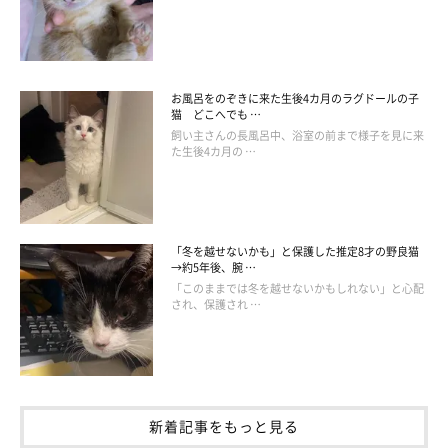
2才の誕生日に撮影されたしいちゃんの姿がこちら。生後6カ月の
写真と比べると体が大きくなり、おとなの顔つきになっています
ね。飼い主さんも2枚の写真を見比べて
「おっきくなりまし
お風呂をのぞきに来た生後4カ月のラグドールの子
猫 どこへでも …
た！」
といいます。
飼い主さんの長風呂中、浴室の前まで様子を見に来
た生後4カ月の …
飼い主さん：
「お迎え当初は子どもらしい＝やりたい放題だったんですが、家
に来て約1年半。良いことも悪いこともお兄ちゃん、お姉ちゃん
「冬を越せないかも」と保護した推定8才の野良猫
のやることをじっと見ています。その姿が可愛いんです。今は、
→約5年後、腕 …
飼い主と会話できちゃってます（笑）」
「このままでは冬を越せないかもしれない」と心配
され、保護され …
新着記事をもっと見る