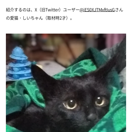
紹介するのは、X（旧Twitter）ユーザー
@iES0XJTMxftIusG
さん
の愛猫・しいちゃん（取材時2才）。