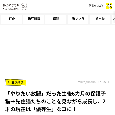
記事をさがす
TOP
猫豆知識
連載
猫マンガ
食べ物
猫が好き
2026/06/06
UP DATE
「やりたい放題」だった生後6カ月の保護子
猫→先住猫たちのことを見ながら成長し、2
才の現在は「優等生」なコに！