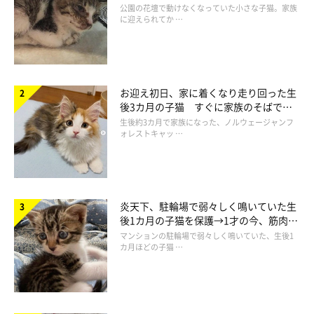
と“姉妹”のような関係に
公園の花壇で動けなくなっていた小さな子猫。家族
に迎えられてか …
お迎え初日、家に着くなり走り回った生
後3カ月の子猫 すぐに家族のそばで落
ち着く姿に「迎えてよかった」
生後約3カ月で家族になった、ノルウェージャンフ
ォレストキャッ …
炎天下、駐輪場で弱々しく鳴いていた生
後1カ月の子猫を保護→1才の今、筋肉質
先住猫のれいくん（写真奥／取材時16才）から「指導を受けている」子猫
でツンデレなコに成長
時代のしいちゃん（写真手前）
マンションの駐輪場で弱々しく鳴いていた、生後1
カ月ほどの子猫 …
@iES0XJTMxftIusG
飼い主さん：
「長男のれい（教育担当）と一緒に行ったんですが、しいが挨拶