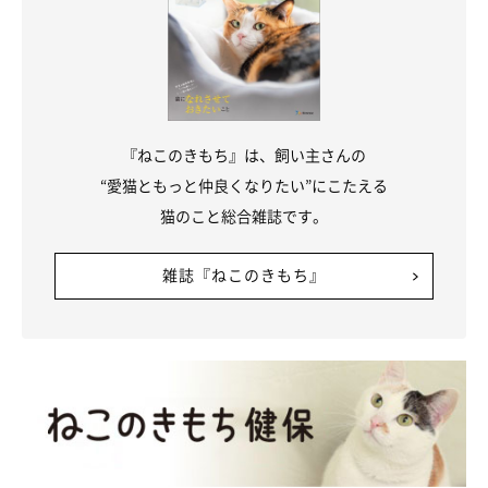
飼い主さんの足元に寝転ぶしいちゃん
＠iES0XJTMxftIusG8
『ねこのきもち』は、飼い主さんの
また、しいちゃんは
甘え上手
になったそうで、飼い主さんの前で
“愛猫ともっと仲良くなりたい”にこたえる
「かまって〜」と言わんばかりにおなかを見せるのだそう。その
猫のこと総合雑誌です。
姿を見て、飼い主さんはほっこりしているといいます。
雑誌『ねこのきもち』