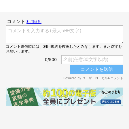
先住猫のみいちゃん（写真左／取材時4才）と子猫時代のしいちゃん（写真
右）
@iES0XJTMxftIusG
しいちゃんを含めて5匹の愛猫たちと暮らしている飼い主さん。
しいちゃんをお迎えした経緯について、このように話します。
飼い主さん：
「きっかけは4番目のみいが1匹だけ若かったからか孤立していて
可哀想で、年が近いコがほしいって思ってたとこに『黒猫保護し
たんだけど受け入れ先がない』って声がかかったので、迎えに行
きました」