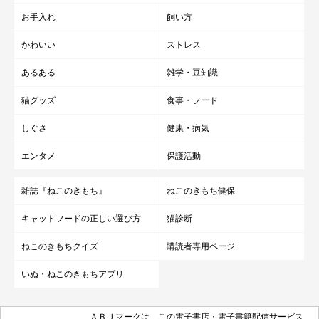
お手入れ
飼い方
かわいい
ストレス
座っているしいちゃん
あるある
雑学・豆知識
＠iES0XJTMxftIusG8
猫グッズ
食事・フード
最後に、しいちゃんとこれから一緒にどのように暮らしていきた
しぐさ
健康・病気
いかを飼い主さんに伺いました。
エンタメ
保護活動
飼い主さん：
雑誌『ねこのきもち』
ねこのきもち健保
「私はもちろん、しいが来たことで他のコたちの関係性も良好で
キャットフードの正しい選び方
猫診断
す。特に、みいはしいと毎日仲良く時間を過ごして楽しそうで
す。
ねこのきもちクイズ
購読者専用ページ
いぬ・ねこのきもちアプリ
今のしいは『家に来て幸せ！』って思っていると信じて、これか
らもみんな揃って過ごせるよう、私自身頑張ります
」
ＡＢＪマークは、この電子書店・電子書籍配信サービス