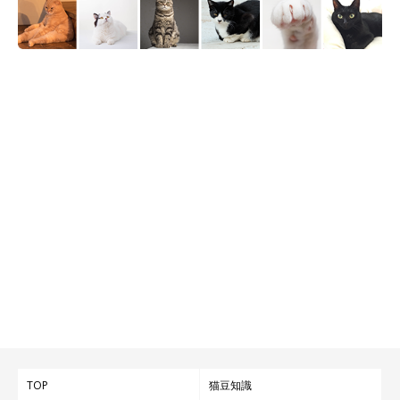
大きく口を開けているしいちゃん
＠iES0XJTMxftIusG8
2年前に病気の告知を受けたという飼い主さん。現在も治療中だ
そうですが…
飼い主さん：
「昔なら『もういいかな』って思った私が、今は『このコたちの
ために長生きしなきゃ』って、大きく考えが変わりました。
みん
ながいるから、頑張れます！
今は仕事にも復帰しました。笑ったり怒ったり、辛いときもあり
ますが、みんなに愚痴ったり…
毎日楽しいですよ
」
TOP
猫豆知識