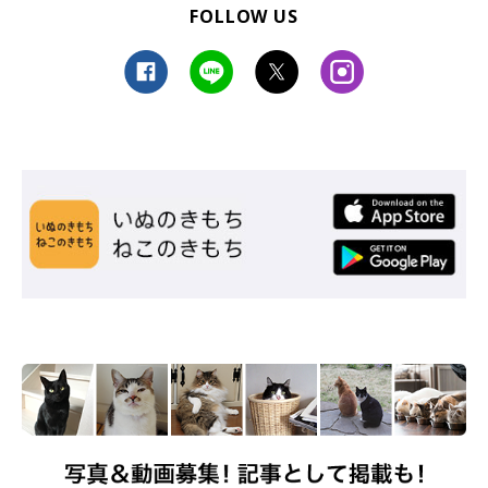
FOLLOW US
警戒心が強い“野生児”だというちょびちゃんも、今では随分と穏
やかなコになりました。
「年を重ねたからか、飼い主が突然いな
くなる経験をしたからなのかもしれません」
と、飼い主さんは話
します。
昔と比べて飼い主さんへの愛情を感じられる瞬間もあるといいま
す。
飼い主さん：
「もともと警戒心が強いコなので、膝の上に乗るようなことはな
くても、隣に来てくっついて寝てくれるだけで『甘えてくれてる
のかな』と嬉しくなります。
可愛すぎて思わず抱きしめてしまうと、後ろ足で蹴られることが
あるのですが、
まったく爪を立てていないことに気づいたときに