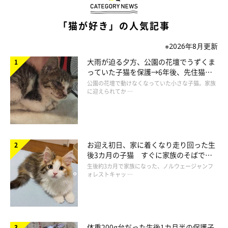
「猫が好き」の人気記事
※2026年8月更新
実家でお迎えして1カ月が経ったころのちょびちゃん。
大雨が迫る夕方、公園の花壇でうずくま
@0715_chobinco
っていた子猫を保護→6年後、先住猫
と“姉妹”のような関係に
公園の花壇で動けなくなっていた小さな子猫。家族
に迎えられてか …
保護したちょびちゃんは、警戒心が強いタイプのコだったそう。
離れて暮らす飼い主さんは、正月と盆の帰省時にしかちょびちゃ
んに会うことができず、会うたびにシャーシャーと言われていた
のだとか。
お迎え初日、家に着くなり走り回った生
後3カ月の子猫 すぐに家族のそばで落
ち着く姿に「迎えてよかった」
飼い主さん：
生後約3カ月で家族になった、ノルウェージャンフ
ォレストキャッ …
「触ったりはできないけれど、野生の心を忘れていないちょびを
カッコいいと思っていました。というより、そう思うようにして
いました。
体重200g台だった生後1カ月半の保護子