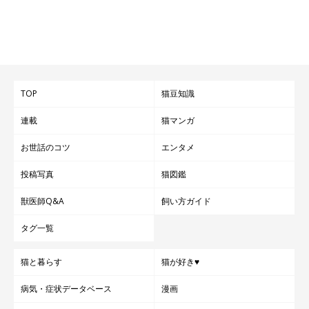
まったりするちょびちゃん。
@0715_chobinco
ちょびちゃんについて、
「最高のパートナーです」
と話す飼い主
さん。最後に、ちょびちゃんへの思いをこう語っていました。
TOP
猫豆知識
飼い主さん：
連載
猫マンガ
「別々に暮らしていた時間が長かったため距離のある関係でした
お世話のコツ
エンタメ
が、これからはもっと濃厚な時間を過ごしたいです。
投稿写真
猫図鑑
私は仕事で日々忙しくしていましたが、仕事をセーブしてちょび
獣医師Q&A
飼い方ガイド
と穏やかな日々を過ごしています。1日でも長くこの生活が続い
タグ一覧
てほしいと願っています」
猫と暮らす
猫が好き♥
写真提供・取材協力／
@0715_chobinco
さん／X（旧Twitter）
病気・症状データベース
漫画
取材・文／雨宮カイ