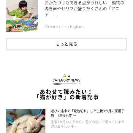
おかたづけもできる点がうれしい！ 動物の
@0715_chobinco
鳴き声やセリフが盛りだくさんの「アニ
ア ...
思うようにちょびちゃんと距離を縮められなかったという飼い主
さんですが、2年前に家族が急に他界してしまい、推定8才のちょ
PR(タカラトミー｜Hugkum)
びちゃんを引き取ることになったのだとか。
もっと見る
当時、
「こんな関係で実家から引き取り、一緒に暮らしていける
のだろうか」「新幹線の移動は大丈夫なのだろうか」
など、たく
さんの不安を抱えていた飼い主さん。ちょびちゃんの受け入れが
できるまでの数週間は保護施設の方に預かってもらい、環境を整
えてちょびちゃんとの暮らしをスタートさせたそうです。
あわせて読みたい！
「猫が好き」の新着記事
それからおよそ2年が経過しますが、現在のちょびちゃんは飼い
主さんとどのように過ごしているのでしょうか。
遊びの途中で「電池切れ」した生後3カ月の保護子
猫 1年後も変 …
生後3カ月のころから、遊びの途中で眠ってしまう
姿が愛らしい神 …