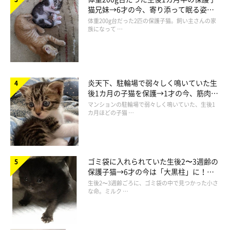
シャーシャー言われることについては、
『これがちょびの挨拶方
猫兄妹→6才の今、寄り添って眠る姿に
ほっこり！
体重200g台だった2匹の保護子猫。飼い主さんの家
法なんだ』
と、良いように受け止めるようにしたんです」
族になって …
炎天下、駐輪場で弱々しく鳴いていた生
後1カ月の子猫を保護→1才の今、筋肉質
でツンデレなコに成長
マンションの駐輪場で弱々しく鳴いていた、生後1
カ月ほどの子猫 …
ゴミ袋に入れられていた生後2〜3週齢の
保護子猫→6才の今は「大黒柱」に！
美しい黒猫に成長した姿にグッとくる
生後2〜3週齢ごろに、ゴミ袋の中で見つかった小さ
な命。ミルク …
子猫時代のちょびちゃん。