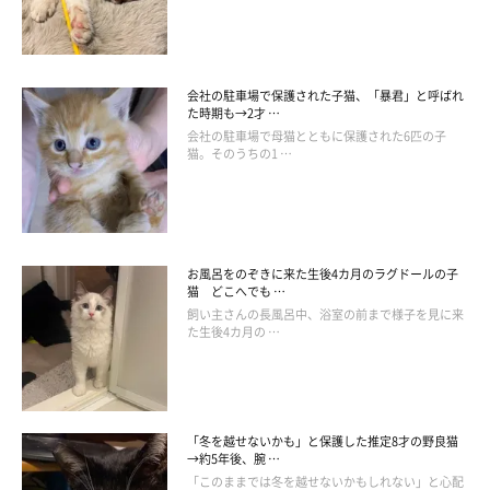
会社の駐車場で保護された子猫、「暴君」と呼ばれ
た時期も→2才 …
会社の駐車場で母猫とともに保護された6匹の子
猫。そのうちの1 …
お風呂をのぞきに来た生後4カ月のラグドールの子
猫 どこへでも …
飼い主さんの長風呂中、浴室の前まで様子を見に来
た生後4カ月の …
一緒に暮らして数日で、ちょびちゃんは飼い
主さんの隣で寝てくれるように
「冬を越せないかも」と保護した推定8才の野良猫
→約5年後、腕 …
「このままでは冬を越せないかもしれない」と心配