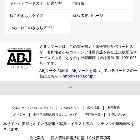
キャットフードの正しい選び方
猫診断
ねこのきもちクイズ
購読者専用ページ
いぬ・ねこのきもちアプリ
ＡＢＪマークは、この電子書店・電子書籍配信サービス
が、著作権者からコンテンツ使用許諾を得た正規版配信サ
ービスであることを示す登録商標（登録番号 第11091003
号）です。
ABJマークの詳細、ABJマークを掲示しているサービスの一
覧はこちら→
https://aebs.or.jp/
いぬのきもち・ねこのきもち
いぬのきもち
広告掲載
利用規約
ポリシー
利用者情報の取り扱いについて
専門家一覧
お問い合わせ
本サイトに掲載されている記事・写真・イラスト等のコンテンツの無断転載を
禁じます。
会社案内
個人情報保護法に基づく公表事項等