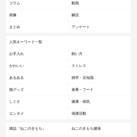
※この記事は投稿者さまに取材し、了承の上制作したものです。
コラム
動画
2025年7月時点の情報であり、現在と異なる場合があります。
画像
解説
まとめ
アンケート
人気キーワード一覧
お手入れ
飼い方
かわいい
ストレス
あるある
雑学・豆知識
猫グッズ
食事・フード
しぐさ
健康・病気
エンタメ
保護活動
雑誌『ねこのきもち』
ねこのきもち健保