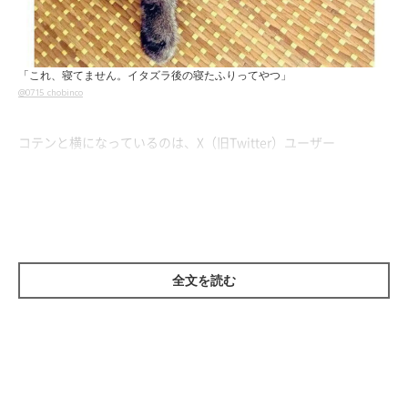
「これ、寝てません。イタズラ後の寝たふりってやつ」
@0715_chobinco
コテンと横になっているのは、X（旧Twitter）ユーザー
@0715_chobinco
さんの愛猫・ちょびちゃん（取材時、推定10
才）。撮影時、ちょびちゃんは生後推定2カ月の子猫でした。
スヤスヤと気持ちよさそうに眠っているように見えるちょびちゃ
んですが、投稿によると
「これ、寝てません。イタズラ後の寝た
全文を読む
ふりってやつ」
とのこと。
愛らしい姿を見せていたちょびちゃんについて、飼い主さんは次
のように話しています。