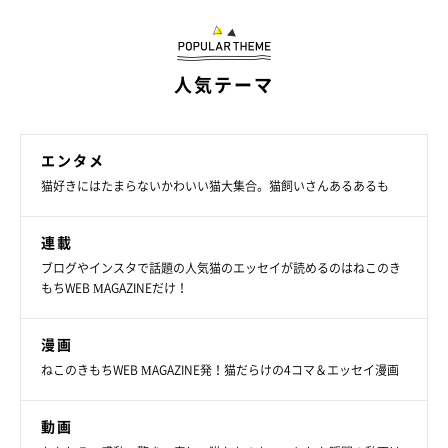
んが良い関係を築いて暮らしていることが伝わってきますね！
人気テーマ
エンタメ
猫好きにはたまらないかわいい猫大集合。猫飼いさんあるあるも
連載
ブログやインスタで話題の人気猫のエッセイが読めるのはねこのき
もちWEB MAGAZINEだけ！
漫画
ねこのきもちWEB MAGAZINE発！猫だらけの4コマ＆エッセイ漫画
動画
飼い主さんのそばでまったり。
@0715_chobinco