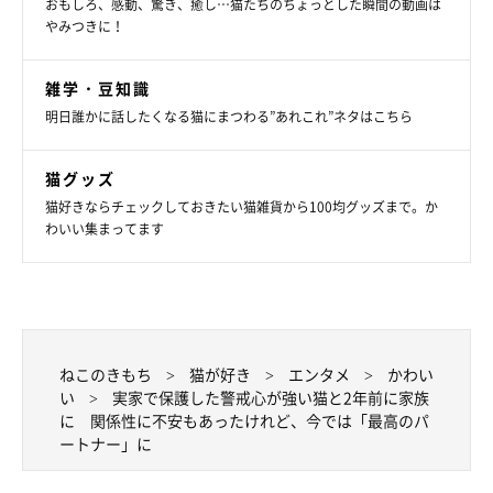
おもしろ、感動、驚き、癒し…猫たちのちょっとした瞬間の動画は
やみつきに！
ちょびちゃんをお迎えしてからのことについて、飼い主さんは次
雑学・豆知識
のように話しています。
明日誰かに話したくなる猫にまつわる”あれこれ”ネタはこちら
飼い主さん：
猫グッズ
「一緒に暮らし始めた次の日、私がおやつの『ちゅ〜る』をうま
猫好きならチェックしておきたい猫雑貨から100均グッズまで。か
く絞り出せずにいたら、痺れを切らしたちょびにシャーと言われ
わいい集まってます
てしまい、
『だってしょうがないやん、一緒にいるしかないねん
から』
と涙したこともありました。
でも、実家とは違い狭い部屋で過ごすことで、ちょびは
数日で私
にも慣れてくれて隣で寝てくれるまでに
なったんです。実家時代
ねこのきもち
猫が好き
エンタメ
かわい
い
実家で保護した警戒心が強い猫と2年前に家族
を思い返しても、ちょびとこんなに仲良く暮らせていることが驚
に 関係性に不安もあったけれど、今では「最高のパ
きで、家族も喜んでくれていると思います」
ートナー」に