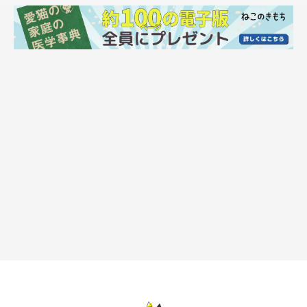
@0715_chobinco
実家で飼い始めたというちょびちゃん。飼い主さんはお迎えの経
緯について、
「実家の庭で1匹でチョロチョロしているところを
家族が保護しました」
と話します。