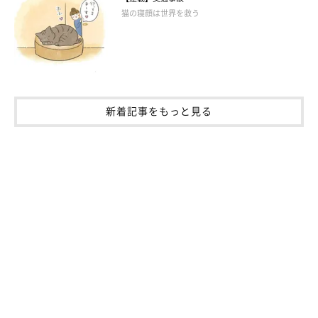
2025年10月で7才になるトトちゃん。飼い主さんの家でのびのび
猫の寝顔は世界を救う
暮らす中で、嬉しい成長姿も見られるようです。
飼い主さん：
「子猫のころは自分が一番の“ワガママ娘”だったのですが、保護
猫のそらじろー（取材時3才）をお迎えしてからは
“お母さん”に
新着記事をもっと見る
なったり“お姉ちゃん”になったりと、成長を感じて
います。
今では2匹は一緒に追いかけっこなどをして遊ぶ、“いいお友達の
関係”になっています」