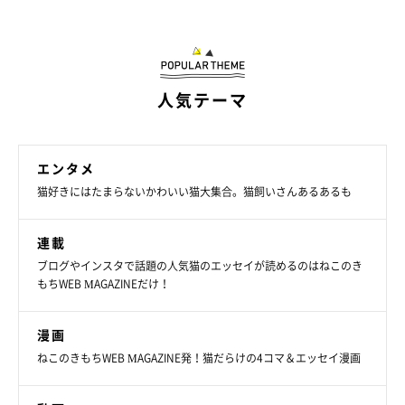
人気テーマ
エンタメ
猫好きにはたまらないかわいい猫大集合。猫飼いさんあるあるも
連載
「回復魔法唱使えそう」なトトちゃん。
ブログやインスタで話題の人気猫のエッセイが読めるのはねこのき
@oponpontotonton
もちWEB MAGAZINEだけ！
トトちゃんとそらじろーくんについて、
「大切な家族の一員で
漫画
す」
と話す飼い主さん。
「気持ちよさそうに寝ている姿や、2匹
ねこのきもちWEB MAGAZINE発！猫だらけの4コマ＆エッセイ漫画
で仲良く遊ぶ姿を見ると幸せな気分になります」
と、2匹との暮
らしについて語っていました。