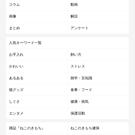
コラム
動画
画像
解説
まとめ
アンケート
人気キーワード一覧
お手入れ
飼い方
かわいい
ストレス
あるある
雑学・豆知識
猫グッズ
食事・フード
しぐさ
健康・病気
エンタメ
保護活動
雑誌『ねこのきもち』
ねこのきもち健保