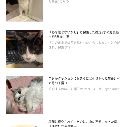
た生後4カ月の …
「冬を越せないかも」と保護した推定8才の野良猫
→約5年後、腕 …
「このままでは冬を越せないかもしれない」と心配
され、保護され …
全身がクッションに収まるほど小さかった生後3～4
カ月の子猫→ …
紹介するのは、X（旧Twitter） ユーザー@nekowo
…
（写真上から）トトちゃん、そらじろーくん。
@oponpontotonton
寝顔に癒やされていたのに、急に不安になった話
【連載】交通事故 …