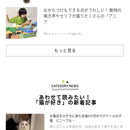
おかたづけもできる点がうれしい！ 動物の
鳴き声やセリフが盛りだくさんの「アニ
ア ...
PR(タカラトミー｜Hugkum)
もっと見る
あわせて読みたい！
「猫が好き」の新着記事
成長エピソードにほっこり！
お風呂をのぞきに来た生後4カ月のラグドールの子
猫 どこへでも …
飼い主さんの長風呂中、浴室の前まで様子を見に来