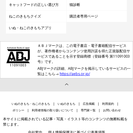
キャットフードの正しい選び方
猫診断
ねこのきもちクイズ
購読者専用ページ
いぬ・ねこのきもちアプリ
ＡＢＪマークは、この電子書店・電子書籍配信サービス
が、著作権者からコンテンツ使用許諾を得た正規版配信サ
ービスであることを示す登録商標（登録番号 第11091003
号）です。
ABJマークの詳細、ABJマークを掲示しているサービスの一
覧はこちら→
https://aebs.or.jp/
いぬのきもち・ねこのきもち
いぬのきもち
広告掲載
利用規約
ポリシー
利用者情報の取り扱いについて
専門家一覧
お問い合わせ
本サイトに掲載されている記事・写真・イラスト等のコンテンツの無断転載を
禁じます。
会社案内
個人情報保護法に基づく公表事項等