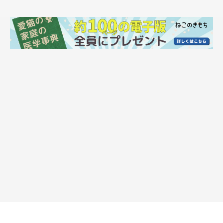
ヘソ天&バンザイポーズをするトトちゃん。
@oponpontotonton