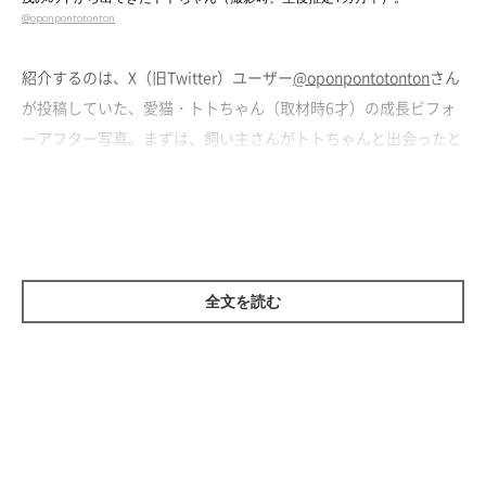
@oponpontotonton
紹介するのは、X（旧Twitter）ユーザー
@oponpontotonton
さん
が投稿していた、愛猫・トトちゃん（取材時6才）の成長ビフォ
ーアフター写真。まずは、飼い主さんがトトちゃんと出会ったと
きに撮影した一枚です。
この日、飼い主さんは気分転換のためにたまたま公園を訪れてい
ました。すると、
茂みの中から小さな子猫・トトちゃんがひょっ
こりと姿を現した
のだそう。
全文を読む
当時のことについて、飼い主さんはこう振り返ります。
飼い主さん：
「我が家にはすでに先住猫がいたこともあり、まずは周囲に親猫
がいないか、ほかの方が保護しないか、一旦離れたところから様