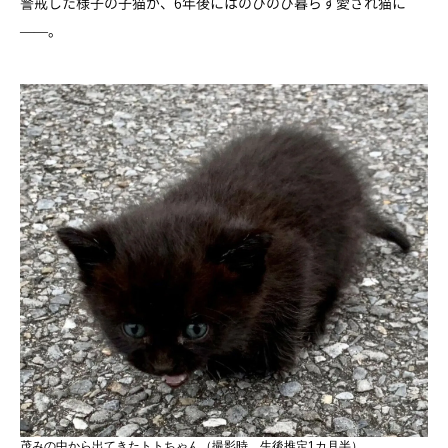
警戒した様子の子猫が、6年後にはのびのび暮らす愛され猫に
——。
茂みの中から出てきたトトちゃん（撮影時、生後推定1カ月半）。