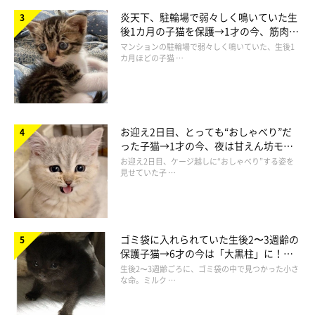
炎天下、駐輪場で弱々しく鳴いていた生
後1カ月の子猫を保護→1才の今、筋肉質
「拾った頃← →現在」
でツンデレなコに成長
@oponpontotonton
マンションの駐輪場で弱々しく鳴いていた、生後1
カ月ほどの子猫 …
トトちゃんの成長ビフォーアフターは、Xで12万件の「いいね」
がつくなど大きな話題に（2025年9月10日時点）。Xユーザーか
らは、
「幸せそう」「伸び方が見事過ぎるwww」「小さい頃の
お迎え2日目、とっても“おしゃべり”だ
パヤ毛姿も可愛いし、今の面白く自己主張している姿も大好きで
った子猫→1才の今、夜は甘えん坊モー
ドになるコに成長！
す」「今もだが……可愛さは変わらないねぇ!」「大切に育てら
お迎え2日目、ケージ越しに“おしゃべり”する姿を
見せていた子 …
れたのがよくわかりますね」
など、たくさんのほっこりコメント
が寄せられています。
ゴミ袋に入れられていた生後2〜3週齢の
飼い主さんはトトちゃんの成長ぶりについて、
「元気にのびのび
保護子猫→6才の今は「大黒柱」に！
と、おもしろ可愛く育ってくれて嬉しい限りです」
と語ってくれ
美しい黒猫に成長した姿にグッとくる
生後2〜3週齢ごろに、ゴミ袋の中で見つかった小さ
ました。
な命。ミルク …