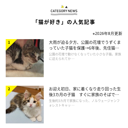
こちらは、取材時6才になったトトちゃんです。出会ったころの
警戒心のようなものはなく、無防備すぎるポーズでくつろいでい
「猫が好き」の人気記事
ます。
※2026年8月更新
飼い主さんによると、「ヘソ天&バンザイポーズ」はトトちゃん
大雨が迫る夕方、公園の花壇でうずくま
っていた子猫を保護→6年後、先住猫
のお得意ポーズなのだそう。
「少し離れたところでこのポーズを
と“姉妹”のような関係に
公園の花壇で動けなくなっていた小さな子猫。家族
して見つめてくることがあるので、本猫も“可愛いポーズ”だとわ
に迎えられてか …
かっている気がします」
と、飼い主さんは話しています。
お迎え初日、家に着くなり走り回った生
後3カ月の子猫 すぐに家族のそばで落
ち着く姿に「迎えてよかった」
生後約3カ月で家族になった、ノルウェージャンフ
ォレストキャッ …