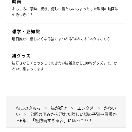
動画
おもしろ、感動、驚き、癒し…猫たちのちょっとした瞬間の動画は
やみつきに！
関連記事:
自分の可愛さをわかってる？ 飼い主の足元で
「ヘソ天&バンザイポーズ」をする元保護猫があ
雑学・豆知識
ざとい！
カーペットの上で「ヘソ天&バンザイポーズ」をしているのは、
明日誰かに話したくなる猫にまつわる”あれこれ”ネタはこちら
X（旧Twitter）ユーザー@oponpontotontonさんの愛猫・トトちゃ
ん（撮影時6才）。体をくねっとさせてバッチリとカメラ目線を決
める様子が可愛らしい！ 撮影エピソードなど、飼い主さんに話を
聞きました。
写真提供・取材協力／
@oponpontotonton
さん／X（旧Twitter）
猫グッズ
取材・文／雨宮カイ
猫好きならチェックしておきたい猫雑貨から100均グッズまで。か
わいい集まってます
※この記事は投稿者さまに取材し、了承の上制作したものです。
2025年9月時点の情報であり、現在と異なる場合があります。
ねこのきもち
猫が好き
エンタメ
かわい
い
公園の茂みから現れた険しい顔の子猫→保護か
ら6年、「無防備すぎる姿」にほっこり！