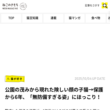
記事をさがす
TOP
猫豆知識
連載
猫マンガ
食べ物
猫が好き
2025/10/04
UP DATE
公園の茂みから現れた険しい顔の子猫→保護
から6年、「無防備すぎる姿」にほっこり！