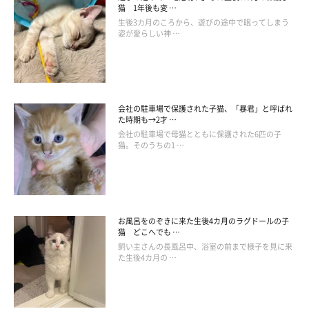
猫 1年後も変 …
生後3カ月のころから、遊びの途中で眠ってしまう
姿が愛らしい神 …
子猫時代のワサビちゃん。
会社の駐車場で保護された子猫、「暴君」と呼ばれ
た時期も→2才 …
@neko_neko0222
会社の駐車場で母猫とともに保護された6匹の子
猫。そのうちの1 …
保護猫だったワサビちゃんとの出会いについて、飼い主さんは次
のように話しています。
飼い主さん：
お風呂をのぞきに来た生後4カ月のラグドールの子
猫 どこへでも …
「当時、小学生の娘が不登校になってしまったんです。家でひと
飼い主さんの長風呂中、浴室の前まで様子を見に来
りにさせるわけにはいかず、私はやむなく勤めていた職場を退職
た生後4カ月の …
しました。