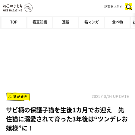
記事をさがす
TOP
猫豆知識
連載
猫マンガ
食べ物
猫が好き
2025/10/04
UP DATE
サビ柄の保護子猫を生後1カ月でお迎え 先
住猫に溺愛されて育った3年後は“ツンデレお
嬢様”に！