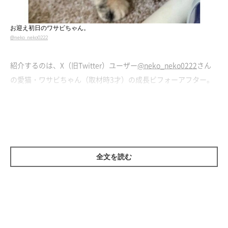
お迎え初日のワサビちゃん。
@neko_neko0222
紹介するのは、X（旧Twitter）ユーザー
@neko_neko0222
さん
の愛猫・ワサビちゃん（取材時3才）の成長ビフォーアフター。
こちらは、お迎え初日に撮影したワサビちゃんです。
保護猫だった生後推定1カ月のワサビちゃん。小さなワサビちゃ
んを迎え入れたときのことについて、飼い主さんは次のように振
り返っています。
全文を読む
飼い主さん：
「初めてワサビを見たとき、正直
『不思議な模様だ！』
と思いま
した。サビ柄猫を見るのが初めてだったので、しげしげと観察し
てしまって。