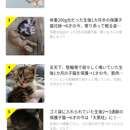
それに気づいてからは、家族全員がサビ柄の魅力に夢中になりま
した！」
体重200g台だった生後1カ月半の保護子
猫兄妹→6才の今、寄り添って眠る姿に
ほっこり！
体重200g台だった2匹の保護子猫。飼い主さんの家
族になって …
炎天下、駐輪場で弱々しく鳴いていた生
後1カ月の子猫を保護→1才の今、筋肉質
でツンデレなコに成長
マンションの駐輪場で弱々しく鳴いていた、生後1
カ月ほどの子猫 …
ゴミ袋に入れられていた生後2〜3週齢の
保護子猫→6才の今は「大黒柱」に！
美しい黒猫に成長した姿にグッとくる
生後2〜3週齢ごろに、ゴミ袋の中で見つかった小さ
ワサビちゃんとの出会いは？
な命。ミルク …