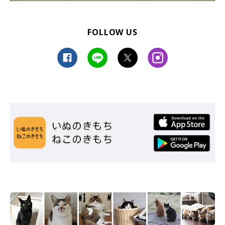
っていたりも。私が布団に落ち着くと枕元に来て、なぜか私の顔
の匂いを嗅ぎ、掛け布団をトントンとたたいてから布団の中に入
FOLLOW US
ってくれます。
この時間は本当にかけがえのないもの
だと感じますし、
寒い時期
が長ければいいのに
と思います」