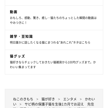
動画
おもしろ、感動、驚き、癒し…猫たちのちょっとした瞬間の動画は
やみつきに！
雑学・豆知識
明日誰かに話したくなる猫にまつわる”あれこれ”ネタはこちら
猫グッズ
お迎え当時のワサビちゃんと、先住猫・チクワくん。
猫好きならチェックしておきたい猫雑貨から100均グッズまで。か
@neko_neko0222
わいい集まってます
先住猫2匹がいる飼い主さんの家にやってきた、子猫のワサビち
ゃん。よく食べ、よく眠り、先住猫のチクワくん（取材時4才）
に溺愛されて育ったそう。
ねこのきもち
猫が好き
エンタメ
かわい
飼い主さんの膝の上で寝てしまうなど、まさに「子猫」という感
い
サビ柄の保護子猫を生後1カ月でお迎え 先住