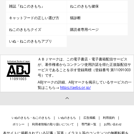
雑誌『ねこのきもち』
ねこのきもち健保
キャットフードの正しい選び方
猫診断
ねこのきもちクイズ
購読者専用ページ
いぬ・ねこのきもちアプリ
ＡＢＪマークは、この電子書店・電子書籍配信サービス
が、著作権者からコンテンツ使用許諾を得た正規版配信サ
ービスであることを示す登録商標（登録番号 第11091003
号）です。
ABJマークの詳細、ABJマークを掲示しているサービスの一
覧はこちら→
https://aebs.or.jp/
いぬのきもち・ねこのきもち
いぬのきもち
広告掲載
利用規約
ポリシー
利用者情報の取り扱いについて
専門家一覧
お問い合わせ
本サイトに掲載されている記事・写真・イラスト等のコンテンツの無断転載を