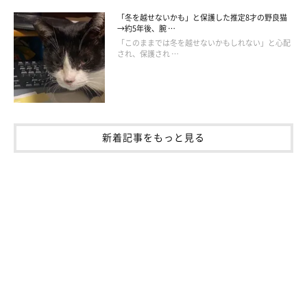
ちょうどその時期に、保護子猫の里親募集をよくチェックしてい
「冬を越せないかも」と保護した推定8才の野良猫
て、その中で『家の物置で野良猫が出産しました』という投稿を
→約5年後、腕 …
見つけたんです。すぐに応募したところ、ご縁があってサビ柄の
「このままでは冬を越せないかもしれない」と心配
され、保護され …
ワサビが我が家に来ることに。
茶トラや黒猫など、ほかの子猫もいたそうですが、最終的に迎え
たのはサビ柄のワサビでした」
新着記事をもっと見る