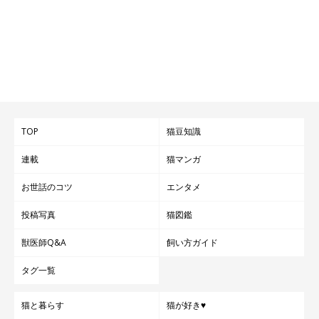
じーーーっ。
@neko_neko0222
TOP
猫豆知識
飼い主さん家族は現在、ワサビちゃんを含めた4匹の愛猫と暮ら
連載
猫マンガ
しています。愛猫たちとの暮らしについて、飼い主さんはこのよ
お世話のコツ
エンタメ
うな思いを語っていました。
投稿写真
猫図鑑
飼い主さん：
獣医師Q&A
飼い方ガイド
「チクワ以外の猫たちは女子なのでベッタリ甘えることもなく、
タグ一覧
クールな感じで日々を過ごしています。今は4匹それぞれが独立
した存在という感じですが、それぞれ年を取れば性格も変わるか
猫と暮らす
猫が好き♥
もしれないので、そのときはまた違う関係になるかもしれませ