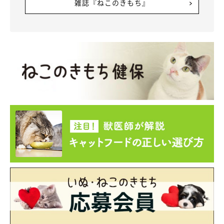
成長したワサビちゃん。
雑誌『ねこのきもち』
@neko_neko0222
甘えん坊な姿を見せていたワサビちゃんですが、3才になった現
在は抱っこもなでられるのも好まない
“ツンデレ”猫
に。最近のワ
サビちゃんの様子を見ていて、飼い主さんはこんなことを思うそ
うです。
飼い主さん：
「すっかり“ツンデレの極み”のようなワサビですが、
私たち家族
への愛情はちゃんとある
みたいで、必ず私たちの近くにいます。
でも、
触れる距離ではないのが彼女らしいな
と。ゴハンを催促す
るときの鳴き声が甘い感じの“ナオォン”なので、それが聞きたく
て名前を呼んでわざと返事をさせたりしちゃいます（笑）
冬の季節限定で、私が寝る時間には階段にいて寝室に行くまで待