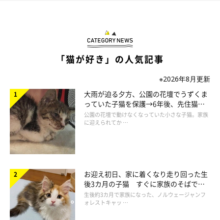
「まん丸だった目は、おとなになるにつれて目つきが悪い感じになりまし
「猫が好き」の人気記事
た」と飼い主さん。そこもまた愛らしいのだそう。
@neko_neko0222
※2026年8月更新
大雨が迫る夕方、公園の花壇でうずくま
また、成長とともにサビ柄がより魅力的になったようで、こんな
っていた子猫を保護→6年後、先住猫
エピソードも。
と“姉妹”のような関係に
公園の花壇で動けなくなっていた小さな子猫。家族
に迎えられてか …
飼い主さん：
「黒色と赤茶色の毛が不規則に混ざっていて、顔やお腹のセンタ
ーで色が分かれているんです。右前足だけ茶色で、ほかの足は黒
お迎え初日、家に着くなり走り回った生
色。靴下を片方だけ履き忘れたみたいで、とても可愛いなと思い
後3カ月の子猫 すぐに家族のそばで落
ました。
ち着く姿に「迎えてよかった」
生後約3カ月で家族になった、ノルウェージャンフ
ォレストキャッ …