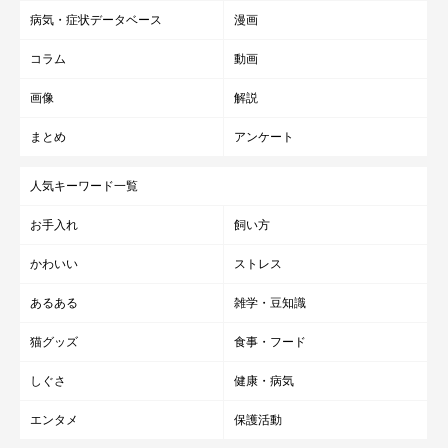
病気・症状データベース
漫画
ん。
コラム
動画
愛猫たちは、私たち家族の人生を豊かにしてくれています。ワサ
画像
解説
ビをはじめ、4匹には
『いつも癒しをありがとう』
と感謝の気持
ちでいっぱいです」
まとめ
アンケート
人気キーワード一覧
関連記事:
先住猫の顔に“チュッ”とする生後3カ月の新入り
お手入れ
飼い方
子猫 かまってほしくてアピールする姿が尊い
紹介するのは、X（旧Twitter）ユーザー@neko_neko0222さんが投
かわいい
ストレス
稿していた写真。先住猫・チクワくん（撮影時1才）の顔に“チュ
ッ”と顔を近づけている子猫・ワサビちゃん（撮影時、生後3カ月）
あるある
雑学・豆知識
の姿が写っています。なんとも微笑ましい2匹の姿や現在の2匹の様
子など、飼い主さんに話を聞きました。
写真提供・取材協力／
@neko_neko0222
さん／X（旧Twitter）
猫グッズ
食事・フード
取材・文／雨宮カイ
※この記事は投稿者さまに取材し、了承の上制作したものです。
しぐさ
健康・病気
2025年9月時点の情報であり、現在と異なる場合があります。
エンタメ
保護活動