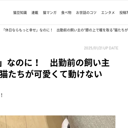
猫豆知識
連載
猫マンガ
食べ物
お世話のコツ
エンタメ
投稿
「休日ならもっと幸せ」なのに！ 出勤前の飼い主の“膝の上で暖を取る”猫たち
2025/01/21
UP DATE
」なのに！ 出勤前の飼い主
”猫たちが可愛くて動けない
！