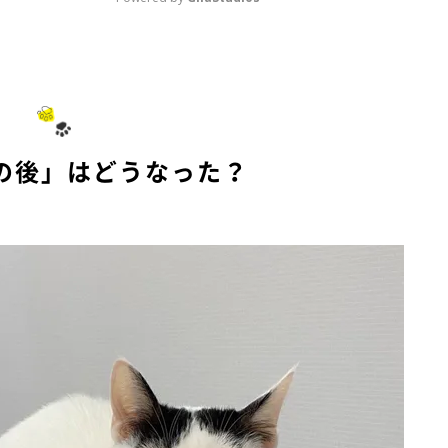
M
u
t
e
の後」はどうなった？