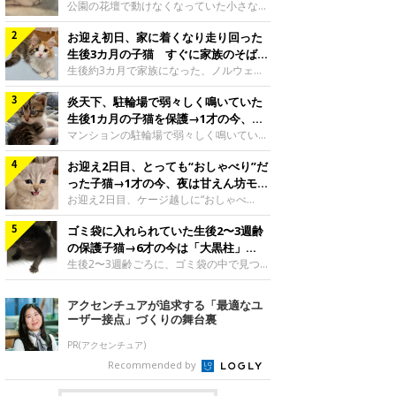
と“姉妹”のような関係に
公園の花壇で動けなくなっていた小さな子
猫。家族に迎えられてから6年、先住猫と
お迎え初日、家に着くなり走り回った
の間には深い絆が育まれていました。保護
当時のティダちゃん。
生後3カ月の子猫 すぐに家族のそばで
@muumuu62197189紹介するのは、
落ち着く姿に「迎えてよかった」
生後約3カ月で家族になった、ノルウェー
X（旧Twitter）ユーザー
ジャンフォレストキャットの子猫。お迎え
@muumuu62197189さんの愛猫・ティダ
炎天下、駐輪場で弱々しく鳴いていた
翌日には、すでに家でくつろぐ様子を見せ
ちゃん（取材時6才）の成長記録です。こ
ていました。お迎え翌日、ベッドでうとう
生後1カ月の子猫を保護→1才の今、筋
ちらは、生後3カ月ごろのティダちゃん。
とするむうちゃんお迎え翌日のむうちゃ
肉質でツンデレなコに成長
マンションの駐輪場で弱々しく鳴いてい
飼い主さんが出会ったのは、夜から大雨に
ん。@umimugi0304紹介するのは、
た、生後1カ月ほどの子猫。家族に迎えら
なると予報されていた日の夕方でした。花
Instagramユーザー@umimugi0304さんの
お迎え2日目、とっても“おしゃべり”だ
れてから1年、体も行動も大きく成長しま
壇で動けずにいた子猫保護したばかりのテ
愛猫・むうちゃん（撮影時、生後約3カ月
した。炎天下の駐輪場で鳴いていた小さな
った子猫→1才の今、夜は甘えん坊モー
ィダちゃん。@muumuu62197189飼い主
／ノルウェージャンフォレストキャッ
子猫保護当時のモモちゃん。@Kingponzu
ドになるコに成長！
お迎え2日目、ケージ越しに“おしゃべ
さんは、公園の
ト）。こちらは、お迎え翌日に撮影された
紹介するのは、X（旧Twitter）ユーザー
り”する姿を見せていた子猫。1才になった
一枚。ゴハンをお腹いっぱい食べたむうち
@Kingponzuさんの愛猫・モモちゃん（取
ゴミ袋に入れられていた生後2〜3週齢
今も見せる愛らしい姿にキュンとします。
ゃんは眠くなり、飼い主さん夫婦のベッド
材時1才）の成長記録です。こちらは、モ
お迎え2日目、ケージ越しに何かを伝える
の保護子猫→6才の今は「大黒柱」
でうとうとし始めたのだとか。飼い主さ
モちゃんが生後1カ月ごろに撮影された一
ももちゃん“おしゃべり”なももちゃん。
に！ 美しい黒猫に成長した姿にグッ
生後2〜3週齢ごろに、ゴミ袋の中で見つか
枚。飼い主さんの自宅マンションの駐輪場
@poocoonyan紹介するのは、Instagram
った小さな命。ミルクから育てられたその
とくる
で鳴いていたところを保護された当時の姿
ユーザー@poocoonyanさんの愛猫・もも
子猫は今、家族に欠かせない存在へと成長
アクセンチュアが追求する「最適なユ
です。子猫時代のモモちゃん。
ちゃん（取材時1才／マンチカン）です。
しました。ゴミ袋の中で見つかった、ミニ
ーザー接点」づくりの舞台裏
@Kingponzuその日は気温が35℃を
こちらの動画は、ももちゃんが生後2カ月
モグラのような子猫よちよち歩きをしてい
を過ぎたころ、お迎え2日目に撮影された
たころの、生後2〜3週齢ごろのドンちゃ
PR(アクセンチュア)
もの。新しい環境にゆっくり慣れてもらう
ん。@doddou_1今回紹介するのは、
Recommended by
ため、当時はケージの中で過ごしていまし
X（旧Twitter）ユーザー@doddou_1さん
た。鳴いてアピールするももち
の愛猫・ドンちゃん（取材時、推定6才／