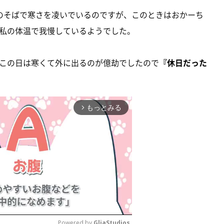
のそばで寒さを凌いでいるのですが、このときはおかーち
私の体温で我慢しているようでした。
この日は寒くて外に出るのが億劫でしたので
『休日だった
もっとみる
arrow_forward_ios
Powered by 
GliaStudios