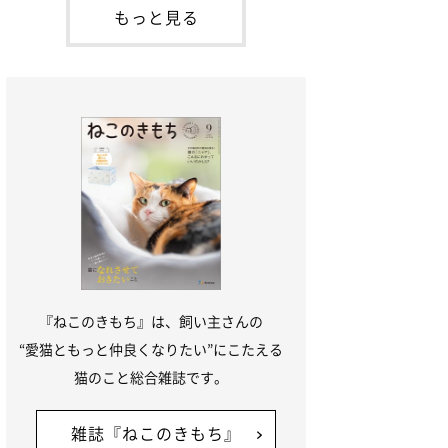
本名：ドミトリー・ドンスコイ）。ドンち
もっと見る
ゃんは、保護猫でした。ドンちゃんが見つ
かったのは、飼い主さんの姉の勤め先の敷
地内でした。ゴミ袋に入れられている
『ねこのきもち』は、飼い主さんの
“愛猫ともっと仲良くなりたい”にこたえる
猫のこと総合雑誌です。
雑誌『ねこのきもち』