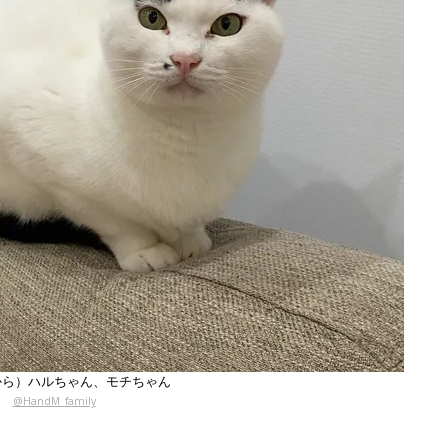
から）ハルちゃん、モチちゃん
@HandM_family