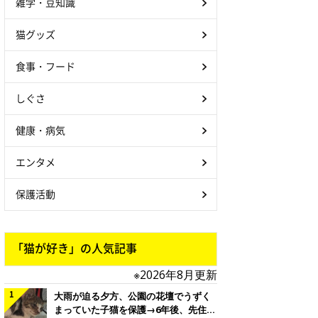
雑学・豆知識
猫グッズ
食事・フード
しぐさ
健康・病気
エンタメ
保護活動
「猫が好き」の人気記事
※2026年8月更新
大雨が迫る夕方、公園の花壇でうずく
まっていた子猫を保護→6年後、先住猫