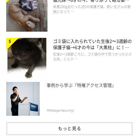
ほっこり！
体重200g台だった2匹の保護子猫。飼い主さんの家
族になって …
ゴミ袋に入れられていた生後2〜3週齢の
保護子猫→6才の今は「大黒柱」に！
美しい黒猫に成長した姿にグッとくる
生後2〜3週齢ごろに、ゴミ袋の中で見つかった小さ
な命。ミルク …
事例から学ぶ『特権アクセス管理』
PR(KeeperSecurity)
もっと見る