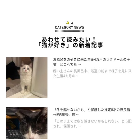
あわせて読みたい！
「猫が好き」の新着記事
お風呂をのぞきに来た生後4カ月のラグドールの子
猫 どこへでも …
飼い主さんの長風呂中、浴室の前まで様子を見に来
た生後4カ月の …
「冬を越せないかも」と保護した推定8才の野良猫
→約5年後、腕 …
「このままでは冬を越せないかもしれない」と心配
され、保護され …