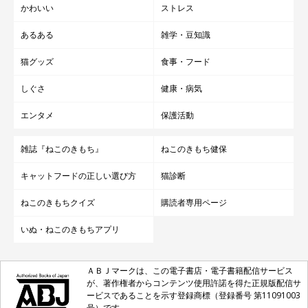
かわいい
ストレス
あるある
雑学・豆知識
猫グッズ
食事・フード
しぐさ
健康・病気
エンタメ
保護活動
雑誌『ねこのきもち』
ねこのきもち健保
キャットフードの正しい選び方
猫診断
ねこのきもちクイズ
購読者専用ページ
いぬ・ねこのきもちアプリ
ＡＢＪマークは、この電子書店・電子書籍配信サービス
が、著作権者からコンテンツ使用許諾を得た正規版配信サ
ービスであることを示す登録商標（登録番号 第11091003
号）です。