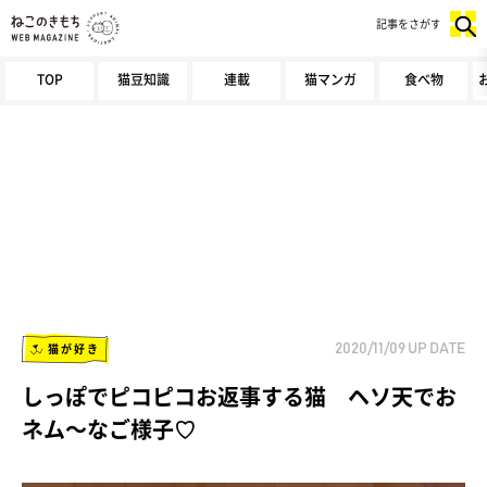
記事をさがす
TOP
猫豆知識
連載
猫マンガ
食べ物
猫が好き
2020/11/09
UP DATE
しっぽでピコピコお返事する猫 ヘソ天でお
ネム～なご様子♡