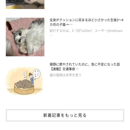
全身がクッションに収まるほど小さかった生後3～4
カ月の子猫→ …
紹介するのは、X（旧Twitter） ユーザー@nekowo
…
寝顔に癒やされていたのに、急に不安になった話
【連載】交通事故 …
猫の寝顔は世界を救う
新着記事をもっと見る