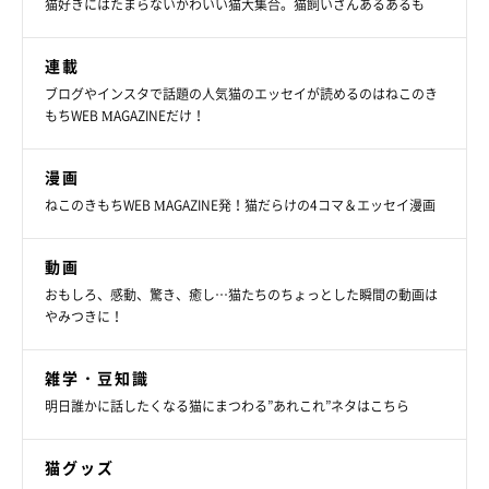
猫好きにはたまらないかわいい猫大集合。猫飼いさんあるあるも
連載
ブログやインスタで話題の人気猫のエッセイが読めるのはねこのき
もちWEB MAGAZINEだけ！
漫画
ねこのきもちWEB MAGAZINE発！猫だらけの4コマ＆エッセイ漫画
動画
おもしろ、感動、驚き、癒し…猫たちのちょっとした瞬間の動画は
やみつきに！
雑学・豆知識
明日誰かに話したくなる猫にまつわる”あれこれ”ネタはこちら
猫グッズ