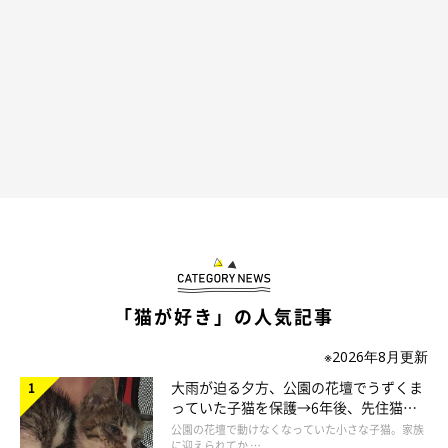
「猫が好き」の人気記事
※2026年8月更新
大雨が迫る夕方、公園の花壇でうずくま
っていた子猫を保護→6年後、先住猫
と“姉妹”のような関係に
公園の花壇で動けなくなっていた小さな子猫。家族
に迎えられてか …