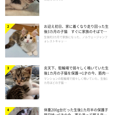
お迎え初日、家に着くなり走り回った生
後3カ月の子猫 すぐに家族のそばで落
ち着く姿に「迎えてよかった」
生後約3カ月で家族になった、ノルウェージャンフ
ォレストキャッ …
炎天下、駐輪場で弱々しく鳴いていた生
後1カ月の子猫を保護→1才の今、筋肉質
でツンデレなコに成長
マンションの駐輪場で弱々しく鳴いていた、生後1
カ月ほどの子猫 …
体重200g台だった生後1カ月半の保護子
猫兄妹→6才の今、寄り添って眠る姿に