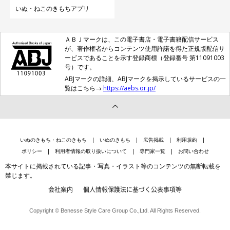
いぬ・ねこのきもちアプリ
ＡＢＪマークは、この電子書店・電子書籍配信サービス
が、著作権者からコンテンツ使用許諾を得た正規版配信サ
ービスであることを示す登録商標（登録番号 第11091003
号）です。
ABJマークの詳細、ABJマークを掲示しているサービスの一
覧はこちら→
https://aebs.or.jp/
いぬのきもち・ねこのきもち
いぬのきもち
広告掲載
利用規約
ポリシー
利用者情報の取り扱いについて
専門家一覧
お問い合わせ
本サイトに掲載されている記事・写真・イラスト等のコンテンツの無断転載を
禁じます。
会社案内
個人情報保護法に基づく公表事項等
Copyright © Benesse Style Care Group Co.,Ltd. All Rights Reserved.