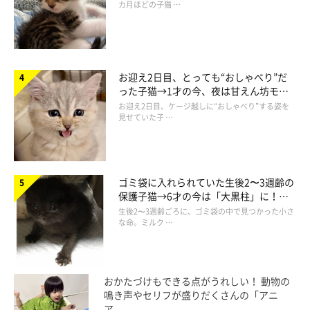
カ月ほどの子猫 …
お迎え2日目、とっても“おしゃべり”だ
った子猫→1才の今、夜は甘えん坊モー
ドになるコに成長！
お迎え2日目、ケージ越しに“おしゃべり”する姿を
見せていた子 …
ゴミ袋に入れられていた生後2〜3週齢の
保護子猫→6才の今は「大黒柱」に！
美しい黒猫に成長した姿にグッとくる
生後2〜3週齢ごろに、ゴミ袋の中で見つかった小さ
な命。ミルク …
おかたづけもできる点がうれしい！ 動物の
鳴き声やセリフが盛りだくさんの「アニ
ア ...