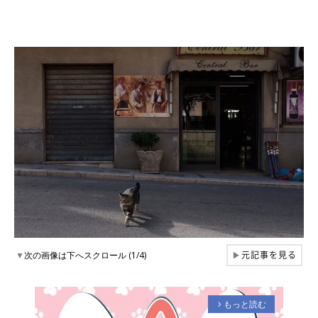
元記事を見る
▼
次の画像は下へスクロール (1/4)
▶
もっと読む
arrow_forward_ios