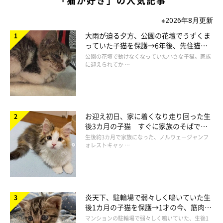
「猫が好き」の人気記事
※2026年8月更新
大雨が迫る夕方、公園の花壇でうずくま
っていた子猫を保護→6年後、先住猫
と“姉妹”のような関係に
公園の花壇で動けなくなっていた小さな子猫。家族
に迎えられてか …
お迎え初日、家に着くなり走り回った生
後3カ月の子猫 すぐに家族のそばで落
ち着く姿に「迎えてよかった」
生後約3カ月で家族になった、ノルウェージャンフ
ォレストキャッ …
炎天下、駐輪場で弱々しく鳴いていた生
後1カ月の子猫を保護→1才の今、筋肉質
でツンデレなコに成長
マンションの駐輪場で弱々しく鳴いていた、生後1