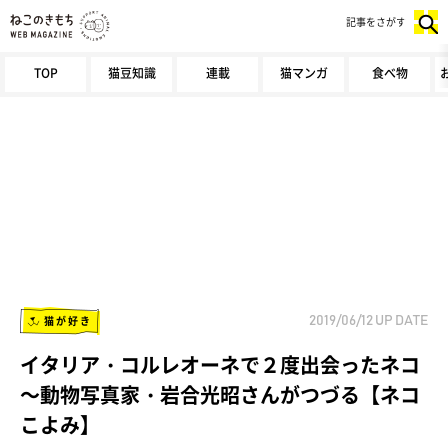
記事をさがす
TOP
猫豆知識
連載
猫マンガ
食べ物
猫が好き
2019/06/12
UP DATE
イタリア・コルレオーネで２度出会ったネコ
～動物写真家・岩合光昭さんがつづる【ネコ
こよみ】