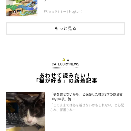
PR(タカラトミー｜Hugkum)
もっと見る
あわせて読みたい！
「猫が好き」の新着記事
「冬を越せないかも」と保護した推定8才の野良猫
→約5年後、腕 …
「このままでは冬を越せないかもしれない」と心配
され、保護され …