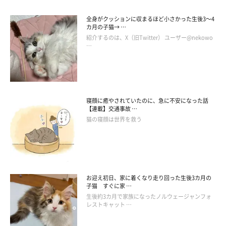
全身がクッションに収まるほど小さかった生後3～4
カ月の子猫→ …
紹介するのは、X（旧Twitter） ユーザー@nekowo
…
寝顔に癒やされていたのに、急に不安になった話
【連載】交通事故 …
猫の寝顔は世界を救う
お迎え初日、家に着くなり走り回った生後3カ月の
子猫 すぐに家 …
生後約3カ月で家族になったノルウェージャンフォ
レストキャット …