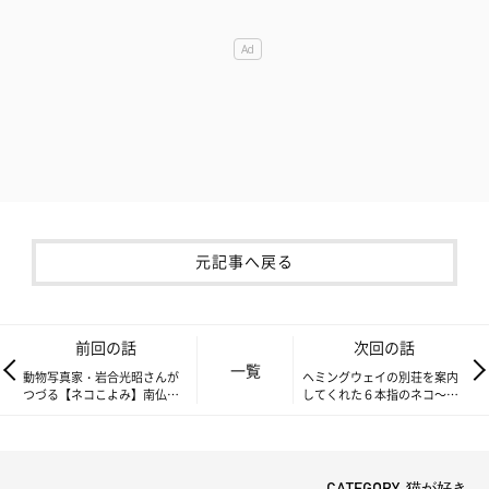
元記事へ戻る
前回の話
次回の話
一覧
動物写真家・岩合光昭さんが
ヘミングウェイの別荘を案内
つづる【ネコこよみ】南仏プ
してくれた６本指のネコ～動
ロヴァンスの小さな村でネコ
物写真家・岩合光昭さんがつ
を見つけます。
づる【ネコこよみ】
CATEGORY 猫が好き