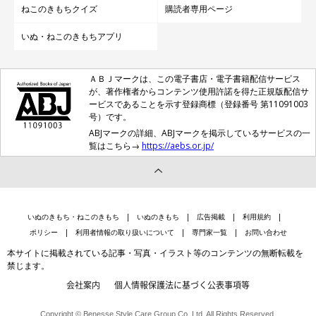
ねこのきもちクイズ
購読者専用ページ
いぬ・ねこのきもちアプリ
ＡＢＪマークは、この電子書店・電子書籍配信サービス
が、著作権者からコンテンツ使用許諾を得た正規版配信サ
ービスであることを示す登録商標（登録番号 第11091003
号）です。
ABJマークの詳細、ABJマークを掲示しているサービスの一
覧はこちら→
https://aebs.or.jp/
いぬのきもち・ねこのきもち
いぬのきもち
広告掲載
利用規約
ポリシー
利用者情報の取り扱いについて
専門家一覧
お問い合わせ
本サイトに掲載されている記事・写真・イラスト等のコンテンツの無断転載を
禁じます。
会社案内
個人情報保護法に基づく公表事項等
Copyright © Benesse Style Care Group Co.,Ltd. All Rights Reserved.