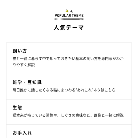
人気テーマ
「きょうだい猫気分」のときに見られる行動
きょうだい猫気分のときは、飼い主さんやほかの猫と仲良く遊び
飼い方
たいという気持ちが強くなっているので、ほかの猫と追いかけっ
猫と一緒に暮らす中で知っておきたい基本の飼い方を専門家がわか
りやすく解説
こしたり、飼い主さんにちょっかいをかけたりなどの行動がよく
見られます。
雑学・豆知識
明日誰かに話したくなる猫にまつわる”あれこれ”ネタはこちら
生態
猫本来が持っている習性や、しぐさの意味など、画像と一緒に解説
お手入れ