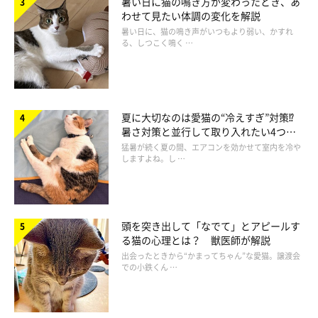
暑い日に猫の鳴き方が変わったとき、あ
わせて見たい体調の変化を解説
暑い日に、猫の鳴き声がいつもより弱い、かすれ
る、しつこく鳴く …
夏に大切なのは愛猫の“冷えすぎ”対策⁉
暑さ対策と並行して取り入れたい4つの
工夫
猛暑が続く夏の間、エアコンを効かせて室内を冷や
しますよね。し …
頭を突き出して「なでて」とアピールす
「野生猫気分」のときに見られる行動
る猫の心理とは？ 獣医師が解説
出会ったときから“かまってちゃん”な愛猫。譲渡会
での小鉄くん …
野生猫気分のときは、本能や習性に目覚めて攻撃性が高まってい
るため、勢いよく飛びかかったり、なでていた飼い主さんの手に
噛みついたりといった行動が見られます。また、人には聞こえな