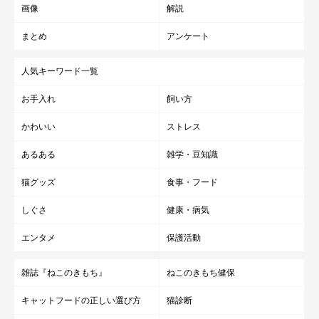
画像
解説
まとめ
アンケート
人気キーワード一覧
お手入れ
飼い方
かわいい
ストレス
あるある
雑学・豆知識
猫グッズ
食事・フード
しぐさ
健康・病気
エンタメ
保護活動
雑誌『ねこのきもち』
ねこのきもち健保
キャットフードの正しい選び方
猫診断