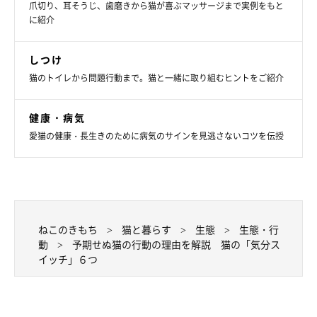
爪切り、耳そうじ、歯磨きから猫が喜ぶマッサージまで実例をもと
に紹介
しつけ
猫のトイレから問題行動まで。猫と一緒に取り組むヒントをご紹介
健康・病気
愛猫の健康・長生きのために病気のサインを見逃さないコツを伝授
猫の「気分スイッチ」はどのように切り替わ
るの？
ねこのきもち
猫と暮らす
生態
生態・行
動
予期せぬ猫の行動の理由を解説 猫の「気分ス
イッチ」６つ