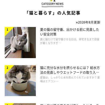
「猫と暮らす」の人気記事
※2026年8月更新
夏の猫の留守番、出かける前に見直した
い安全対策
ねこのきもち投稿写真ギャラリー
夏に猫だけで留守番させる日は、帰宅するまで部屋
が暑くなりすぎ …
「飼い猫気分」のときに見られる行動
猫に充分な水分を摂らせるには？ 給水方
飼い猫気分は、寝るときや食べるときに表れやすい気分スイッチ
法の見直しやウエットフードの取り入れ
で、人の布団の中でイビキをかきながら眠ったり、すり寄ってき
方を解説
愛猫は、しっかりと水を飲んでくれていますか？ 夏
てごはんのおねだりをしたりと、野生感ゼロの行動をよくしま
場はエアコン …
す。