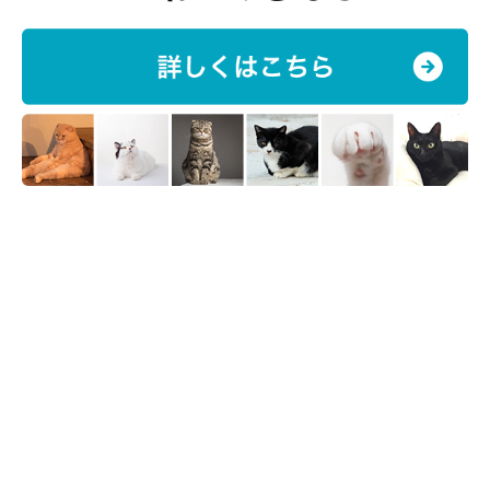
理解して、愛猫の気持ちに向き合ってあげましょう！
参考／「ねこのきもち」2017年2月号『急に行動が変わるのはど
うして？愛猫の気分スイッチみーつけた！』（監修：哺乳動物学
者 「ねこの博物館」館長 日本動物科学研究所所長 今泉忠明先
生）
文／pigeon
※写真はスマホアプリ「いぬ・ねこのきもち」で投稿されたもの
です。
※記事と写真に関連性はありませんので予めご了承ください。