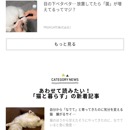
目の下ベタベタ… 放置してたら「菌」が増
い音や気配に対する警戒心から、タワーなどの安全な場所に避難
えてるってマジ？
したり、おもちゃを隠したりするなどのしぐさが見られること
も。
PR(AIGATE株式会社)
もっと見る
「親猫気分」のときに見られる行動
親猫気分のときは、文字通り子育て中の母猫のような気分になっ
ているため、飼い主さんやほかの猫に毛づくろいをしたり、おも
ちゃを使って狩りの指導をしたりと、子猫同様のお世話をやくこ
とが多いです。
あわせて読みたい！
「猫と暮らす」の新着記事
自分から「なでて」と寄ってきたのに気分を変える
猫 嫌がるサイ …
猫のほうから甘えたそうにやってきたのに、なでて
いると急に態度 …