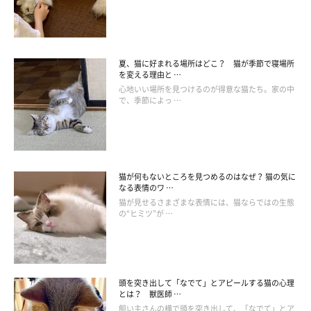
夏、猫に好まれる場所はどこ？ 猫が季節で寝場所
を変える理由と …
心地いい場所を見つけるのが得意な猫たち。家の中
で、季節によっ …
「子猫気分」のときに見られる行動
猫が何もないところを見つめるのはなぜ？ 猫の気に
なる表情のワ …
猫が見せるさまざまな表情には、猫ならではの生態
の“ヒミツ”が …
子猫気分のときは甘えたい気分が強くなっているため、飼い主さ
んだけでなく、ほかの猫やものに対しても、おっぱいを吸った
り、ついてまわったりといった、子猫が母猫に甘えるような行動
を見せます。
頭を突き出して「なでて」とアピールする猫の心理
とは？ 獣医師 …
飼い主さんの横で頭を突き出して、「なでて」とア