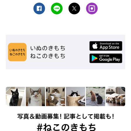
1～2秒ほどで気分が切り替わる
狩りの成功率が1割以下だったとされる野性時代の猫にとって、
狩りの失敗から気分をすぐに切り替えることは、生き抜くために
必要不可欠でした。
そのため、家猫になった現在でも、わずか1～2秒ほどで気分スイ
ッチを切り替え、気分を変えることでストレスを溜めないように
しているのだとか。
人には予期せぬ行動変化に見えますが、実は猫なりの理由やパタ
ーンがちゃんとあります。猫の気分スイッチのしくみをしっかり