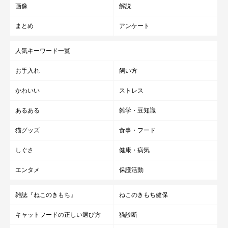
画像
解説
まとめ
アンケート
人気キーワード一覧
お手入れ
飼い方
かわいい
ストレス
あるある
雑学・豆知識
猫グッズ
食事・フード
しぐさ
健康・病気
エンタメ
保護活動
雑誌『ねこのきもち』
ねこのきもち健保
キャットフードの正しい選び方
猫診断