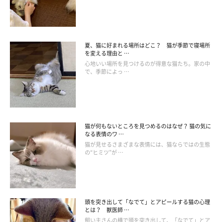
夏、猫に好まれる場所はどこ？ 猫が季節で寝場所
を変える理由と …
心地いい場所を見つけるのが得意な猫たち。家の中
で、季節によっ …
猫が何もないところを見つめるのはなぜ？ 猫の気に
なる表情のワ …
食事や排せつのときはじっと見つめないで
猫が見せるさまざまな表情には、猫ならではの生態
の“ヒミツ”が …
頭を突き出して「なでて」とアピールする猫の心理
とは？ 獣医師 …
飼い主さんの横で頭を突き出して、「なでて」とア