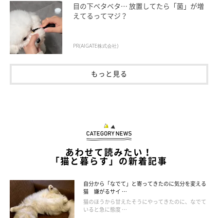
目の下ベタベタ… 放置してたら「菌」が増
えてるってマジ？
PR(AIGATE株式会社)
もっと見る
ねこのきもち投稿写真ギャラリー
猫は騒がしい環境が苦手で、人の足音にも敏感です。そのため、
足音をバタバタさせてしまうと嫌われる原因になることも。しか
し、つねに忍び足で静かに歩くのは無理があるので、スリッパよ
りも音の出にくいルームシューズに変更するなど、できるだけ足
あわせて読みたい！
音を立てないように気づかうと猫も安心するでしょう。
「猫と暮らす」の新着記事
自分から「なでて」と寄ってきたのに気分を変える
猫 嫌がるサイ …
猫のほうから甘えたそうにやってきたのに、なでて
いると急に態度 …