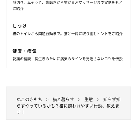
です。
爪切り、耳そうじ、歯磨きから猫が喜ぶマッサージまで実例をもと
に紹介
※記事と写真に関連性はありませんので予めご了承ください。
しつけ
猫のトイレから問題行動まで。猫と一緒に取り組むヒントをご紹介
健康・病気
愛猫の健康・長生きのために病気のサインを見逃さないコツを伝授
ねこのきもち
猫と暮らす
生態
知らず知
らずやっているかも？猫に嫌われやすい行動、教えま
す！