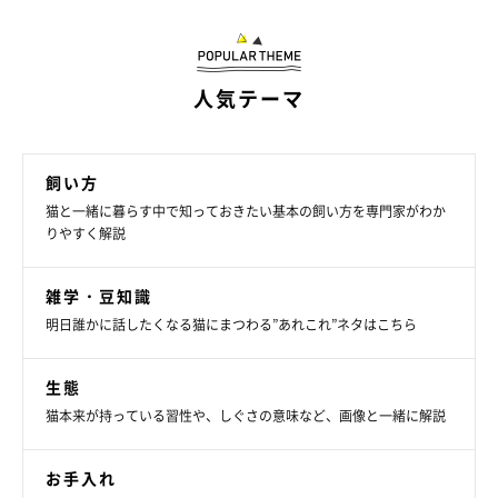
ムなどの場合は、少しでも距離をとれるようにするといいでしょ
う。また、携帯電話を見るなど猫に目線を向けないようにするの
も有効です。
人気テーマ
やってしまっていたNG行動はありましたか？猫に好かれるため
には、猫を安心させてあげる行動をすることが大切なようです。
飼い方
簡単に始められることばかりなので、猫に嫌われやすい、猫に好
猫と一緒に暮らす中で知っておきたい基本の飼い方を専門家がわか
かれたいと思っている方は、普段から心がけて行動してみてくだ
りやすく解説
さいね。
雑学・豆知識
お話を伺った先生／菊池亜都子先生（東京大学附属動物医療セン
明日誰かに話したくなる猫にまつわる”あれこれ”ネタはこちら
ター行動診療科 ペット問題行動クリニックBLISS 獣医師）
参考／「ねこのきもち」2019年11月号『できることなら私だっ
生態
て…。どうしてあの人ばかり猫にモテるの！？』
猫本来が持っている習性や、しぐさの意味など、画像と一緒に解説
文／山村晴美
※写真はスマホアプリ「いぬ・ねこのきもち」で投稿されたもの
お手入れ