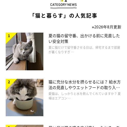
「猫と暮らす」の人気記事
猫が鳴いているときは、子猫の気分で甘えていることが多いよう
です。そのため、鳴いているときは無視をせずに、まずは返事を
※2026年8月更新
して満足させてあげましょう。
夏の猫の留守番、出かける前に見直した
猫を安心させてあげられるような優しいトーンであれば、返事の
い安全対策
言葉はなんでも大丈夫です。
夏に猫だけで留守番させる日は、帰宅するまで部屋
が暑くなりすぎ …
猫に充分な水分を摂らせるには？ 給水方
法の見直しやウエットフードの取り入れ
方を解説
愛猫は、しっかりと水を飲んでくれていますか？ 夏
場はエアコン …