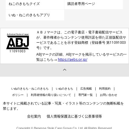
ねこのきもちクイズ
購読者専用ページ
いぬ・ねこのきもちアプリ
ＡＢＪマークは、この電子書店・電子書籍配信サービス
が、著作権者からコンテンツ使用許諾を得た正規版配信サ
ービスであることを示す登録商標（登録番号 第11091003
号）です。
ABJマークの詳細、ABJマークを掲示しているサービスの一
覧はこちら→
https://aebs.or.jp/
いぬのきもち・ねこのきもち
いぬのきもち
広告掲載
利用規約
ポリシー
利用者情報の取り扱いについて
専門家一覧
お問い合わせ
本サイトに掲載されている記事・写真・イラスト等のコンテンツの無断転載を
禁じます。
会社案内
個人情報保護法に基づく公表事項等
Copyright © Benesse Style Care Group Co.,Ltd. All Rights Reserved.