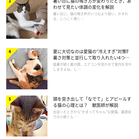
暑い日に猫の鳴き方が変わったとき、あ
わせて見たい体調の変化を解説
暑い日に、猫の鳴き声がいつもより弱い、かすれ
る、しつこく鳴く …
猫はスリッパよりルームシューズが好き
夏に大切なのは愛猫の“冷えすぎ”対策⁉
暑さ対策と並行して取り入れたい4つの
工夫
猛暑が続く夏の間、エアコンを効かせて室内を冷や
しますよね。し …
頭を突き出して「なでて」とアピールす
る猫の心理とは？ 獣医師が解説
出会ったときから“かまってちゃん”な愛猫。譲渡会
での小鉄くん …