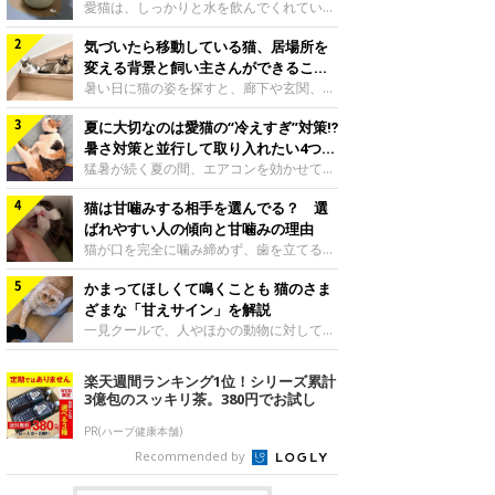
入れ方を解説
愛猫は、しっかりと水を飲んでくれていま
すか？ 夏場はエアコンで室内が涼しいこ
気づいたら移動している猫、居場所を
ともあり、猫があまり水を飲まないこと
も。積極的に水分を摂らせるためには、給
変える背景と飼い主さんができること
水方法を見直したり、フードから水分を摂
を獣医師が解説
暑い日に猫の姿を探すと、廊下や玄関、床
らせたりする方法があります。今回は獣医
の上など、さっきまでとは違う場所にいる
師の重本仁先生に、猫に水分を摂らせるた
夏に大切なのは愛猫の“冷えすぎ”対策⁉
ことがあります。何度も移動しているよう
めにできるためできる工夫を教えていただ
に見えると、落ち着かないのかな、暑さで
暑さ対策と並行して取り入れたい4つの
きました。ボウルの高さを愛猫の好みにね
つらいのかなと気になる場面もあるでしょ
工夫
猛暑が続く夏の間、エアコンを効かせて室
このきもち投稿写真ギャラリー水飲みボウ
う。猫が居場所を変える理由や、飼い主さ
内を冷やしますよね。しかし、人にとって
ルの高さは、猫が飲むときに頭が胃より下
んが整えたい環境などについて、ねこのき
猫は甘噛みする相手を選んでる？ 選
は快適な温度でも、猫にとっては温度が低
にならないように設定すると飲みやすいで
もち獣医師相談室の山口みき先生に伺いま
すぎることも。暑さ対策と並行して、冷え
ばれやすい人の傾向と甘噛みの理由
しょう。首を深く折り曲げずに済むため、
した。 移動は、猫なりの快適さ選びねこ
すぎ対策もしっかりと行うことが大切で
猫が口を完全に噛み締めず、歯を立てる程
関節や食道への負
のきもち投稿写真ギャラリー猫は家の中
す。今回は獣医師の重本仁先生に、猫の冷
度に噛む“甘噛み”。遊びやスキンシップの
で、自分にとって過ごしやすい場所を見つ
えすぎを防ぐ4つの対策を教えていただき
かまってほしくて鳴くことも 猫のさま
ときに繰り出すことがありますが、同じ家
けるのが得意な動物です。 暑い季節に
ました。（1） 冷房の効いていない部屋に
族でも噛まれる頻度に違いがあると感じる
ざまな「甘えサイン」を解説
は、風通しのよい場所やひんやりした床、
行き来できるようにするねこのきもち投稿
ことも。ねこのきもちWEB MAGAZINEで
一見クールで、人やほかの動物に対してあ
熱がこもりにくい場
写真ギャラリー猫が寒いと感じたときに、
は、飼い主さんたちにアンケートを実施
まり求めないように見える猫。しかし、実
冷気から逃れる「逃げ場」を用意しておき
し、愛猫が甘噛みする相手を選んでいると
は甘えん坊な性格の猫も少なくありませ
楽天週間ランキング1位！シリーズ累計
ましょう。冷房の効いていない部屋や廊下
感じる状況を教えてもらいました。また、
ん。今回は猫たちが出している“甘えサイ
3億包のスッキリ茶。380円でお試し
へも自由に行き来できるように、ドアは猫
ねこのきもち獣医師相談室の原駿太朗先生
ン”について、帝京科学大学生命環境学部
が通れる程度に
には、実際に猫は甘噛みする相手を選んで
アニマルサイエンス学科准教授の加隈良枝
PR(ハーブ健康本舗)
いるのか、その真相をお聞きします。約6
先生に教えていただきました。鳴くのは、
Recommended by
割の飼い主さんが「甘噛みする相手を選ん
かまってほしいサインねこのきもち投稿写
でいる」と感じていた※2026年5月実施
真ギャラリーもともと、子猫が親猫に対し