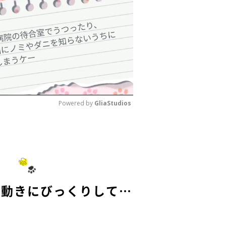
Powered by 
GliaStudios
M
u
t
e
の動きにびっくりして…