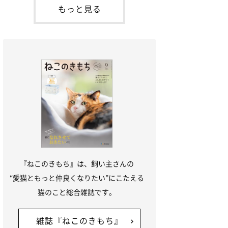
「ね
てお世話を求めるときに鳴き声を使いま
もっと見る
す。子猫なので「ニャー」よりもややか細
い「ミャア」といった鳴き声になります
が、この鳴き声を聞くと成猫が反応すると
いう習性があるようで
『ねこのきもち』は、飼い主さんの
“愛猫ともっと仲良くなりたい”にこたえる
猫のこと総合雑誌です。
雑誌『ねこのきもち』