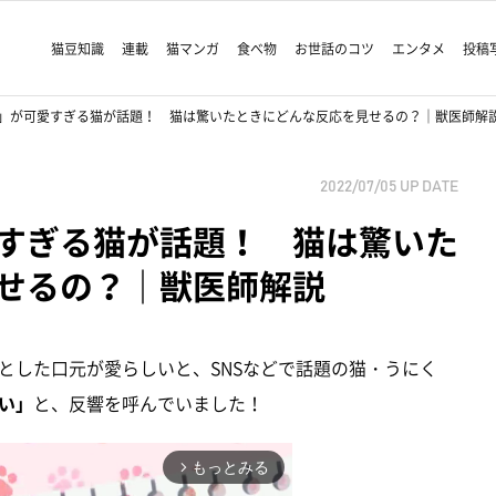
猫豆知識
連載
猫マンガ
食べ物
お世話のコツ
エンタメ
投稿
」が可愛すぎる猫が話題！ 猫は驚いたときにどんな反応を見せるの？｜獣医師解
2022/07/05
UP DATE
すぎる猫が話題！ 猫は驚いた
せるの？｜獣医師解説
とした口元が愛らしいと、SNSなどで話題の猫・うにく
い」
と、反響を呼んでいました！
もっとみる
arrow_forward_ios