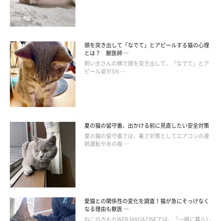
頭を突き出して「なでて」とアピールする猫の心理
とは？ 獣医師 …
ねこのきもち投稿写真ギャラリー
飼い主さんの横で頭を突き出して、「なでて」とア
ピール姿がSN …
浴槽の縁に座っているマーティくん。お風呂までついてきてしま
うなんて、よほど飼い主さんが好きなのでしょうね♪
夏の猫の留守番、出かける前に見直したい安全対策
洗面所についてくる！
夏の猫の留守番では、暑さ対策としてエアコンの連
続運転や水の複 …
愛猫との関係性の変化を調査！猫が急にそっけなく
なる理由も獣医 …
ねこのきもちWEB MAGAZINEでは、「一緒に暮らし