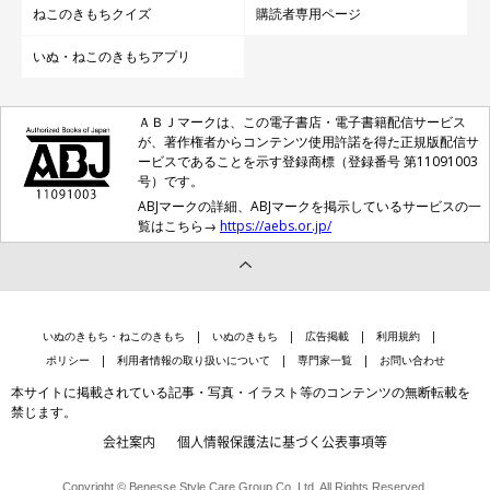
ねこのきもちクイズ
購読者専用ページ
ねこのきもち投稿写真ギャラリー
いぬ・ねこのきもちアプリ
階段で待ち伏せをしているのは、Mixのバルちゃん。「ここを通
りたければ、私をなでてからにしなさい」と言っていそうな、
ＡＢＪマークは、この電子書店・電子書籍配信サービス
堂々とした佇まいです♪
が、著作権者からコンテンツ使用許諾を得た正規版配信サ
ービスであることを示す登録商標（登録番号 第11091003
号）です。
ABJマークの詳細、ABJマークを掲示しているサービスの一
覧はこちら→
https://aebs.or.jp/
いぬのきもち・ねこのきもち
いぬのきもち
広告掲載
利用規約
ポリシー
利用者情報の取り扱いについて
専門家一覧
お問い合わせ
本サイトに掲載されている記事・写真・イラスト等のコンテンツの無断転載を
禁じます。
会社案内
個人情報保護法に基づく公表事項等
Copyright © Benesse Style Care Group Co.,Ltd. All Rights Reserved.