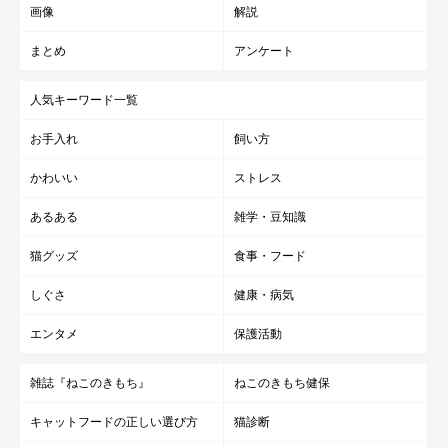
画像
解説
まとめ
アンケート
人気キーワード一覧
お手入れ
飼い方
かわいい
ストレス
あるある
雑学・豆知識
猫グッズ
食事・フード
しぐさ
健康・病気
エンタメ
保護活動
雑誌『ねこのきもち』
ねこのきもち健保
キャットフードの正しい選び方
猫診断