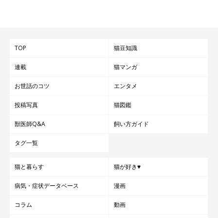
TOP
猫豆知識
連載
猫マンガ
お世話のコツ
エンタメ
投稿写真
猫図鑑
獣医師Q&A
飼い方ガイド
ねこのきもち投稿写真ギャラリー
タグ一覧
スコティッシュフォールドのもかちゃんは、ヘソ天状態で待ち伏
せです。しかしここは、トイレのドアの前！飼い主さんは「踏ん
猫と暮らす
猫が好き♥
づけそうで怖いです」とコメントしていました♪
病気・症状データベース
漫画
コラム
動画
階段で待ち伏せ♪