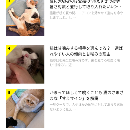
夏に大切なのは愛猫の“冷えすぎ”対策⁉
暑さ対策と並行して取り入れたい4つの
ねこのきもち投稿写真ギャラリー
工夫
猛暑が続く夏の間、エアコンを効かせて室内を冷や
しますよね。し …
ノルウェージャンフォレストキャットのダヤンちゃん。飼い主さ
んにかまってほしくて、「ニャオ♪ニャオ♪プフー♪」とお話し
しながらどこまでもくるのだそうです♪
猫は甘噛みする相手を選んでる？ 選ば
れやすい人の傾向と甘噛みの理由
猫が口を完全に噛み締めず、歯を立てる程度に噛
む“甘噛み”。遊 …
かまってほしくて鳴くことも 猫のさまざ
まな「甘えサイン」を解説
一見クールで、人やほかの動物に対してあまり求め
ないように見え …