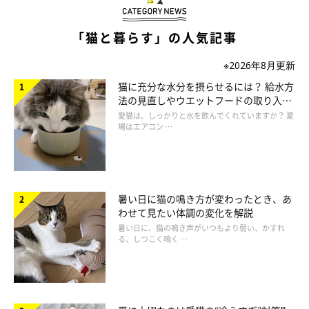
「猫と暮らす」の人気記事
※2026年8月更新
猫に充分な水分を摂らせるには？ 給水方
法の見直しやウエットフードの取り入れ
方を解説
愛猫は、しっかりと水を飲んでくれていますか？ 夏
場はエアコン …
暑い日に猫の鳴き方が変わったとき、あ
わせて見たい体調の変化を解説
暑い日に、猫の鳴き声がいつもより弱い、かすれ
る、しつこく鳴く …