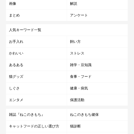
画像
解説
まとめ
アンケート
人気キーワード一覧
お手入れ
飼い方
かわいい
ストレス
あるある
雑学・豆知識
猫グッズ
食事・フード
しぐさ
健康・病気
エンタメ
保護活動
雑誌『ねこのきもち』
ねこのきもち健保
キャットフードの正しい選び方
猫診断