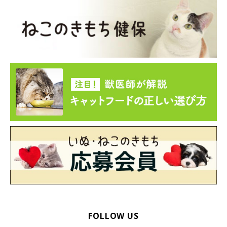
好奇心旺盛なコ
遊ぶのが好きなコ
などに多い傾向があります。
愛猫が虫を捕まえたがる場合、困ってしまう飼い主さんもいるこ
とだと思います。もし愛猫が虫を捕まえようとしていたり、お土
産として持ってきた場合は、
おやつやおもちゃで気をそらしつ
つ、その間にそっと虫を片付ける
のがよいでしょう」
猫が虫を食べてしまっても基本的にはあまり問題はありません
が、殺虫剤がかかっていたり、まれに虫自体に寄生虫が含まれて
いる場合があるので注意が必要です。
FOLLOW US
ねこのきもちWEB MAGAZINE『猫の行動に関するアンケート