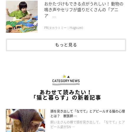
おかたづけもできる点がうれしい！ 動物の
鳴き声やセリフが盛りだくさんの「アニ
ア ...
ゴキブリやムカデまでも…
PR(タカラトミー｜Hugkum)
もっと見る
あわせて読みたい！
「猫と暮らす」の新着記事
頭を突き出して「なでて」とアピールする猫の心理
とは？ 獣医師 …
飼い主さんの横で頭を突き出して、「なでて」とア
ピール姿がSN …