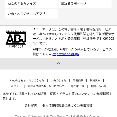
ねこのきもちクイズ
購読者専用ページ
いぬ・ねこのきもちアプリ
ＡＢＪマークは、この電子書店・電子書籍配信サービス
が、著作権者からコンテンツ使用許諾を得た正規版配信サ
ービスであることを示す登録商標（登録番号 第11091003
号）です。
ABJマークの詳細、ABJマークを掲示しているサービスの一
覧はこちら→
https://aebs.or.jp/
いぬのきもち・ねこのきもち
いぬのきもち
広告掲載
利用規約
ポリシー
利用者情報の取り扱いについて
専門家一覧
お問い合わせ
本サイトに掲載されている記事・写真・イラスト等のコンテンツの無断転載を
禁じます。
会社案内
個人情報保護法に基づく公表事項等
Copyright © Benesse Style Care Group Co.,Ltd. All Rights Reserved.