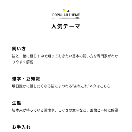
いつの間にか消えていて、お気に入りの場所に溜め込んで
カミカミしているのを見つけたので、それからは洗ってす
ぐ資源ゴミの袋に捨てている」
人気テーマ
物ではないけれど…
飼い方
猫と一緒に暮らす中で知っておきたい基本の飼い方を専門家がわか
りやすく解説
雑学・豆知識
明日誰かに話したくなる猫にまつわる”あれこれ”ネタはこちら
生態
猫本来が持っている習性や、しぐさの意味など、画像と一緒に解説
お手入れ