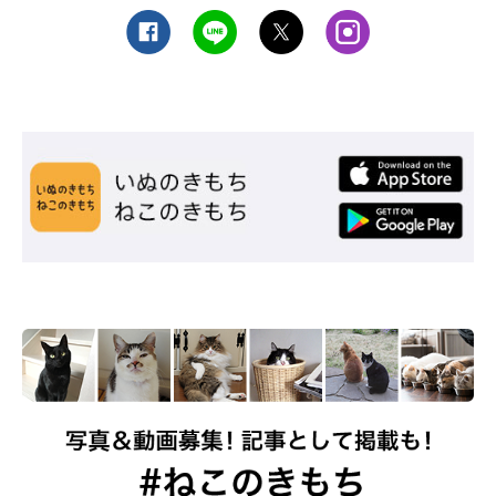
興味を示してどこかから持ってきたり、隠してしまったり…愛猫
が盗んでしまう家の中の物には、どのような傾向があるのでしょ
うか。
ねこのきもち獣医師相談室の白山さとこ先生
に聞きました。
白山先生：
「家の中の物で、愛猫に“盗まれがちな物”は…
・小さなマスコットや人形など
・ボールやコロコロ転がるもの
・食べ物や猫用のおやつ
・靴下やハンカチ
・ヘアゴムや紐など
・ビニールなど