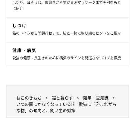
爪切り、耳そうじ、歯磨きから猫が喜ぶマッサージまで実例をもと
に紹介
しつけ
猫のトイレから問題行動まで。猫と一緒に取り組むヒントをご紹介
健康・病気
ねこのきもち投稿写真ギャラリー
愛猫の健康・長生きのために病気のサインを見逃さないコツを伝授
「物ではなく、場所が盗まれる。座る場所やベッドの上。
猫様優先なので、諦めます」
「父のために買った椅子、空いているとすかさず座る。可
ねこのきもち
猫と暮らす
雑学・豆知識
愛いので、退かすのは諦めました」
いつの間にかなくなっている!? 愛猫に「盗まれがち
な物」の傾向と、飼い主の対策
「私の布団です。寝る時間になるとベッドの真ん中で寝て
いるので、人間は端に寝かせていただいております」