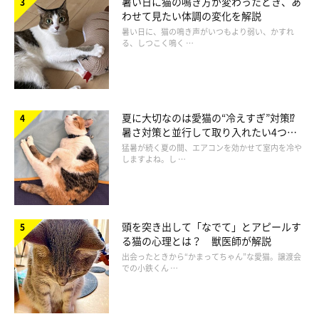
暑い日に猫の鳴き方が変わったとき、あ
辺に置かないようになりました」
わせて見たい体調の変化を解説
暑い日に、猫の鳴き声がいつもより弱い、かすれ
る、しつこく鳴く …
夏に大切なのは愛猫の“冷えすぎ”対策⁉
暑さ対策と並行して取り入れたい4つの
工夫
猛暑が続く夏の間、エアコンを効かせて室内を冷や
しますよね。し …
頭を突き出して「なでて」とアピールす
る猫の心理とは？ 獣医師が解説
出会ったときから“かまってちゃん”な愛猫。譲渡会
での小鉄くん …