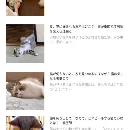
「仏壇に供えたお供えのお菓子。仏間のドアを閉める、箱
ごとお供えする」
夏、猫に好まれる場所はどこ？ 猫が季節で寝場所
を変える理由と …
心地いい場所を見つけるのが得意な猫たち。家の中
で、季節によっ …
猫が何もないところを見つめるのはなぜ？ 猫の気に
なる表情のワ …
猫が見せるさまざまな表情には、猫ならではの生態
の“ヒミツ”が …
頭を突き出して「なでて」とアピールする猫の心理
とは？ 獣医師 …
飼い主さんの横で頭を突き出して、「なでて」とア