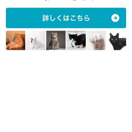
といった物が多いと思います。
猫は転がして遊べるものや、小さくてふわふわした物を見ると、
本能的に『ハンティングの対象』と認識
します。口にくわえて運
んでいったり、持っていったりすることが多いです。また、自分
が見つけた“獲物”としてどこかに隠したり、飼い主さんのもとに
持ってきてくれることもあるでしょう。
食べ物や大好きなおやつなどのニオイがするときには、
鋭い嗅覚
で見つけ出し、盗んで食べようとする
ことがあります。飼い主さ
んのニオイのする物やお気に入りの物なども、自分のお気に入り
の場所などに持っていったりすることがあるでしょう。
こうした物の中には、猫に盗まれて困る物や危険な物もあると思
います。誤飲の恐れのある物などは、飼い主さんがしっかり対策
をする必要があります。
猫が自分で開けられない場所や、しっか