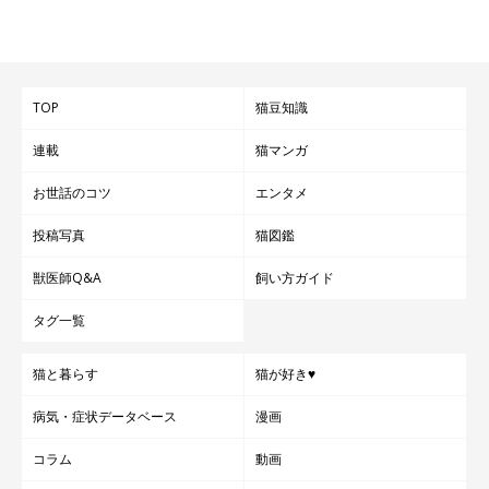
り密閉できる容器などに入れて保管
しましょう」
ねこのきもちWEB MAGAZINE『猫の行動に関するアンケート
TOP
猫豆知識
vol.13』
連載
猫マンガ
（監修：ねこのきもち獣医師相談室 獣医師・白山さとこ先生）
※写真はスマホアプリ「いぬ・ねこのきもち」で投稿されたもの
お世話のコツ
エンタメ
です。
投稿写真
猫図鑑
※記事と写真に関連性はありませんので予めご了承ください。
取材・文／雨宮カイ
獣医師Q&A
飼い方ガイド
タグ一覧
猫と暮らす
猫が好き♥
病気・症状データベース
漫画
コラム
動画