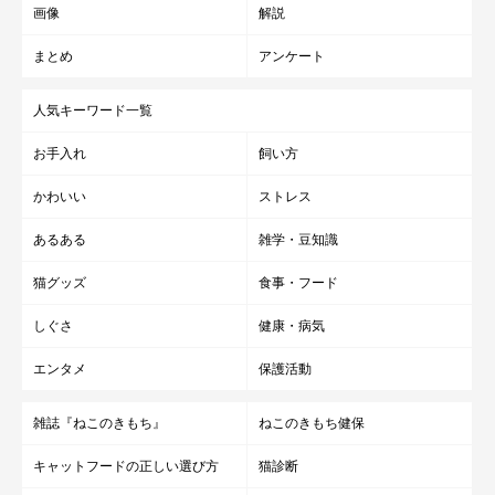
画像
解説
まとめ
アンケート
人気キーワード一覧
お手入れ
飼い方
かわいい
ストレス
あるある
雑学・豆知識
猫グッズ
食事・フード
しぐさ
健康・病気
エンタメ
保護活動
雑誌『ねこのきもち』
ねこのきもち健保
キャットフードの正しい選び方
猫診断