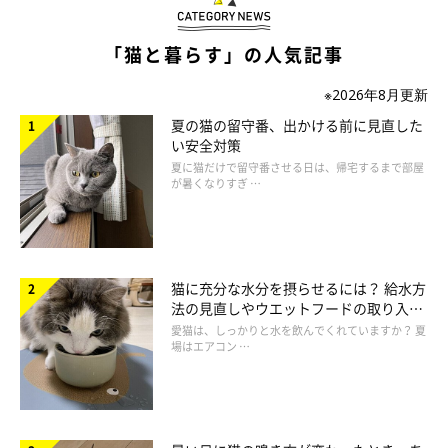
「髪ゴムを寝てる間に盗まれたことがある。髪をくくらず
に寝るようになった」
「猫と暮らす」の人気記事
「なぜか私のくし（普通のプラスチックのコーム）が気に
※2026年8月更新
なるらしく、その辺に置くと目を離した一瞬のうちに咥え
夏の猫の留守番、出かける前に見直した
て持って行ってしまう。なくなると困るので、普段は猫が
い安全対策
触れないように、引き出しの中にしまっている」
夏に猫だけで留守番させる日は、帰宅するまで部屋
が暑くなりすぎ …
「マグネット等の小物類をうっかりテーブルとかに置いて
おくと、玩具と勘違いしてどこかへ。しっかり片付けるの
が解決策です」
猫に充分な水分を摂らせるには？ 給水方
「ペットボトルのキャップや、パンの袋をとめる物、化粧
法の見直しやウエットフードの取り入れ
品のフタなど、目の前にある物を持って逃げて行きます。
方を解説
愛猫は、しっかりと水を飲んでくれていますか？ 夏
気がついた時は、すぐに取り返します。いつの間にか近く
場はエアコン …
に置いてある時もあります」
「ヘアゴムで遊ぶのが好きなようで、前足でチョイチョイ
と落として遊びます。誤飲が心配なので、細いゴムはその