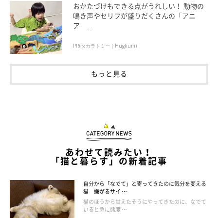
おかたづけもできる点がうれしい！ 動物の
鳴き声やセリフが盛りだくさんの「アニ
ねこのきもち投稿写真ギャラリー
ア ...
PR(タカラトミー｜Hugkum)
「洗濯物です。お気に入りのおもちゃを洗濯すると、乾か
ないうちにとって遊んでいます」
もっと見る
「何でもおもちゃにしてしまうので、化粧水の蓋やペット
ボトルの蓋、飴などテーブルの上にあるのを下に落とし
て、サッカーみたいに遊んでしまいます」
「お風呂の栓。涼みにお風呂に行き、くわえてくる。転が
して遊んでどこかにやってしまう。届かないところに置
あわせて読みたい！
く」
「猫と暮らす」の新着記事
「鞄につけようと思っていた小さなぬいぐるみ系のキーホ
自分から「なでて」と寄ってきたのに気分を変える
ルダーや、フワフワ系のキーホルダーなどを机に置いてる
猫 嫌がるサイ …
と、くわえて持ち去られます。届かない高い位置などに置
猫のほうから甘えたそうにやってきたのに、なでて
くようにはしています」
いると急に態度 …