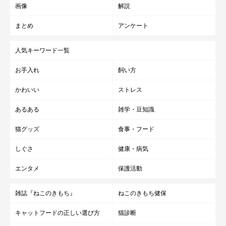
画像
解説
まとめ
アンケート
人気キーワード一覧
お手入れ
飼い方
かわいい
ストレス
あるある
雑学・豆知識
猫グッズ
食事・フード
しぐさ
健康・病気
エンタメ
保護活動
雑誌『ねこのきもち』
ねこのきもち健保
キャットフードの正しい選び方
猫診断