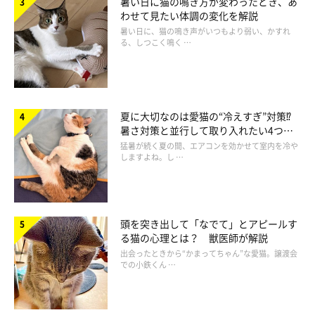
暑い日に猫の鳴き方が変わったとき、あ
わせて見たい体調の変化を解説
暑い日に、猫の鳴き声がいつもより弱い、かすれ
る、しつこく鳴く …
夏に大切なのは愛猫の“冷えすぎ”対策⁉
暑さ対策と並行して取り入れたい4つの
工夫
猛暑が続く夏の間、エアコンを効かせて室内を冷や
しますよね。し …
頭を突き出して「なでて」とアピールす
る猫の心理とは？ 獣医師が解説
出会ったときから“かまってちゃん”な愛猫。譲渡会
での小鉄くん …
猫は近視！