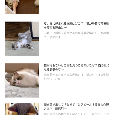
猫は視力が弱く、人の10分の1程度しか見えていないのだとか。
人でいうと、近視の人が眼鏡をかけない状態で過ごしているよう
夏、猫に好まれる場所はどこ？ 猫が季節で寝場所
な状態です。
を変える理由と …
猫がちゃんと視認できる範囲は6ｍ以内で、それ以上離れるとぼ
心地いい場所を見つけるのが得意な猫たち。家の中
で、季節によっ …
やけて見えると考えられています。
猫が何もないところを見つめるのはなぜ？ 猫の気に
なる表情のワ …
猫が見せるさまざまな表情には、猫ならではの生態
の“ヒミツ”が …
頭を突き出して「なでて」とアピールする猫の心理
とは？ 獣医師 …
飼い主さんの横で頭を突き出して、「なでて」とア