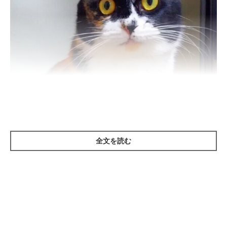
ねこのきもち投稿写真ギャラリー
全文を読む
人の視野は約200度ですが、猫は約280度だといわれています。
それでも動物界では狭い部類で、両目が顔の側面についている馬
の視野は、330～350度とかなり広範囲です。
猫は、馬ほど広い視野をもちません。しかし、両目の視野が重な
ることで、対象を立体的に捉え、対象までの距離を正しく測定す