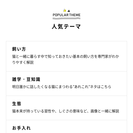
人気テーマ
ねこのきもち投稿写真ギャラリー
飼い方
猫と一緒に暮らす中で知っておきたい基本の飼い方を専門家がわか
暗い時間帯に行動が活発になる猫は、暗い中でも活動できる能力
りやすく解説
が身についています。猫の網膜の裏には「タペータム」という器
官があり、反射板のような機能を備えているため、目に入ってき
雑学・豆知識
た光を増幅させて、暗いところでも周囲を見ることができるので
明日誰かに話したくなる猫にまつわる”あれこれ”ネタはこちら
す。ただ、光が全くない完全な暗闇では、さすがの猫も周囲を見
ることはできません。
生態
猫本来が持っている習性や、しぐさの意味など、画像と一緒に解説
ちなみに、暗闇で猫の目が光って見えるのは、タペータムに光が
反射しているからです。
お手入れ