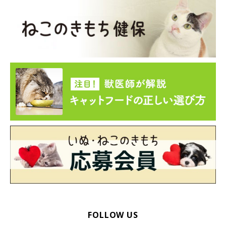
猫の動体視力は、人の約4倍。素早く動くおもちゃを捕まえられ
るのは、優れた動体視力があってこそ。この能力は、野生時代に
獲物を捕らえる際に活躍していたことでしょう。
また、遠くにある動くものを見る際にも動体視力が発揮され、30
ｍ以内であれば、小さな虫などでもすぐに見つけられると考えら
れています。先ほどご紹介したとおり猫は近視ですが、動くもの
に対してはとても敏感に反応できるのです。
人とは大きく違う、猫の視界。愛猫を観察しているときに、「こ
のコは今、どんな風に世界が見えているんだろう？」と考えてみ
るのも、おもしろいかもしれないですね！
お話を伺った先生／今泉忠明先生（哺乳動物学者 「ねこの博物
館」館長 日本動物科学研究所所長）
FOLLOW US
参考／「ねこのきもち」2022年7月号『科学をもとにビジュアル