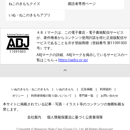
ねこのきもちクイズ
購読者専用ページ
いぬ・ねこのきもちアプリ
ＡＢＪマークは、この電子書店・電子書籍配信サービス
が、著作権者からコンテンツ使用許諾を得た正規版配信サ
ービスであることを示す登録商標（登録番号 第11091003
号）です。
ABJマークの詳細、ABJマークを掲示しているサービスの一
覧はこちら→
https://aebs.or.jp/
いぬのきもち・ねこのきもち
いぬのきもち
広告掲載
利用規約
ポリシー
利用者情報の取り扱いについて
専門家一覧
お問い合わせ
本サイトに掲載されている記事・写真・イラスト等のコンテンツの無断転載を
禁じます。
会社案内
個人情報保護法に基づく公表事項等
Copyright © Benesse Style Care Group Co.,Ltd. All Rights Reserved.