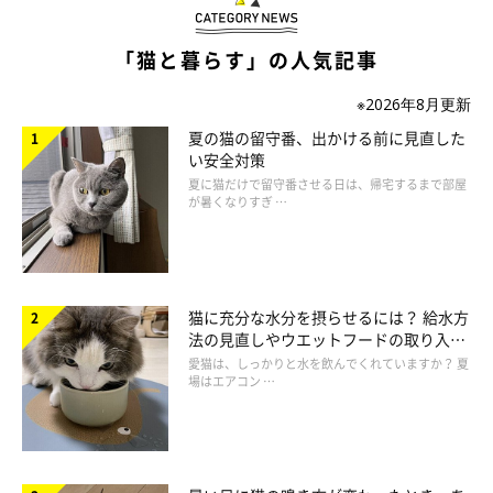
ねこのきもち投稿写真ギャラリー
「猫と暮らす」の人気記事
人は、赤・青・緑の3種の色覚受容体からなる「三色型色覚」を
※2026年8月更新
もちます。対して、猫・牛・馬など多くの哺乳類は、青・緑の2
夏の猫の留守番、出かける前に見直した
種しかない「二色型色覚」です。そのため、猫が認識できる色は
い安全対策
青と緑、そして黄といわれています。（黄と緑の区別がつかない
夏に猫だけで留守番させる日は、帰宅するまで部屋
が暑くなりすぎ …
という説もあります。）
猫と人での、見える色の主な相違点は以下のとおりです。
猫に充分な水分を摂らせるには？ 給水方
・紫は青に見える
法の見直しやウエットフードの取り入れ
方を解説
・赤は緑に見える
愛猫は、しっかりと水を飲んでくれていますか？ 夏
場はエアコン …
・橙は黄に見える
つまり猫は、赤いリンゴは緑色に、紫色のブドウは青色に見えて
いるのです。