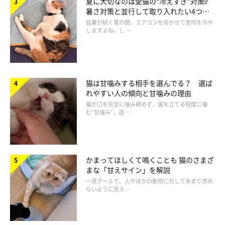
夏に大切なのは愛猫の“冷えすぎ”対策⁉
暑さ対策と並行して取り入れたい4つの
工夫
猛暑が続く夏の間、エアコンを効かせて室内を冷や
しますよね。し …
猫は甘噛みする相手を選んでる？ 選ば
別の日の投稿でも、飼い主さんがお風呂から出てくるのを「まだかな？」と
れやすい人の傾向と甘噛みの理由
待っているたぬ吉くんの姿が！
猫が口を完全に噛み締めず、歯を立てる程度に噛
@ponpokopontanu
む“甘噛み”。遊 …
飼い主さんがお風呂に入っているときに、立ち上がって待ってい
たたぬ吉くん。この行動からどのようなことが読み取れるのでし
かまってほしくて鳴くことも 猫のさまざ
ょうか。
ねこのきもち獣医師相談室の岡本りさ先生
が解説しま
まな「甘えサイン」を解説
す。
一見クールで、人やほかの動物に対してあまり求め
ないように見え …
岡本先生：
「猫が立ち上がる行動というのは、
気になる対象をより早く、よ