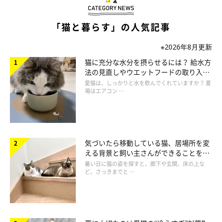
【獣医師解説】飼い主さんがお風呂から出る
「猫と暮らす」の人気記事
のを起立で待つ猫の心理
※2026年8月更新
猫に充分な水分を摂らせるには？ 給水方
法の見直しやウエットフードの取り入れ
方を解説
愛猫は、しっかりと水を飲んでくれていますか？ 夏
場はエアコン …
気づいたら移動している猫、居場所を変
える背景と飼い主さんができることを獣
医師が解説
暑い日に猫の姿を探すと、廊下や玄関、床の上な
ど、さっきまでと …