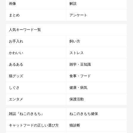
画像
解説
まとめ
アンケート
人気キーワード一覧
お手入れ
飼い方
かわいい
ストレス
あるある
雑学・豆知識
猫グッズ
食事・フード
しぐさ
健康・病気
エンタメ
保護活動
雑誌『ねこのきもち』
ねこのきもち健保
キャットフードの正しい選び方
猫診断