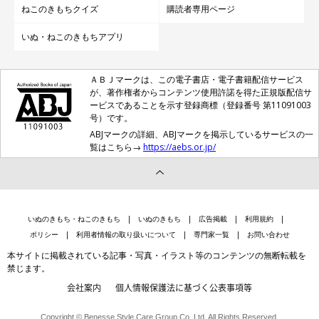
ねこのきもちクイズ
購読者専用ページ
いぬ・ねこのきもちアプリ
ＡＢＪマークは、この電子書店・電子書籍配信サービス
が、著作権者からコンテンツ使用許諾を得た正規版配信サ
ービスであることを示す登録商標（登録番号 第11091003
号）です。
ABJマークの詳細、ABJマークを掲示しているサービスの一
覧はこちら→
https://aebs.or.jp/
いぬのきもち・ねこのきもち
いぬのきもち
広告掲載
利用規約
ポリシー
利用者情報の取り扱いについて
専門家一覧
お問い合わせ
本サイトに掲載されている記事・写真・イラスト等のコンテンツの無断転載を
禁じます。
会社案内
個人情報保護法に基づく公表事項等
Copyright © Benesse Style Care Group Co.,Ltd. All Rights Reserved.