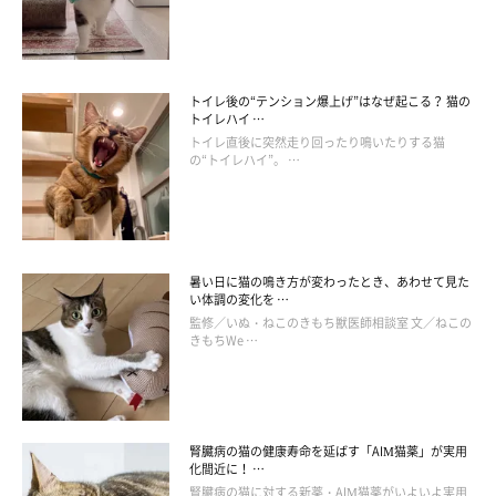
掲載協力／Twitter（
@ponpokopontanu
さん）
（監修：ねこのきもち獣医師相談室 獣医師・岡本りさ先生）
トイレ後の“テンション爆上げ”はなぜ起こる？ 猫の
トイレハイ …
※この記事は投稿者さまにご了承をいただいたうえで制作してい
トイレ直後に突然走り回ったり鳴いたりする猫
ます。
の“トイレハイ”。 …
取材・文・構成／柴田おまめ
暑い日に猫の鳴き方が変わったとき、あわせて見た
い体調の変化を …
監修／いぬ・ねこのきもち獣医師相談室 文／ねこの
きもちWe …
腎臓病の猫の健康寿命を延ばす「AIM猫薬」が実用
化間近に！ …
腎臓病の猫に対する新薬・AIM猫薬がいよいよ実用