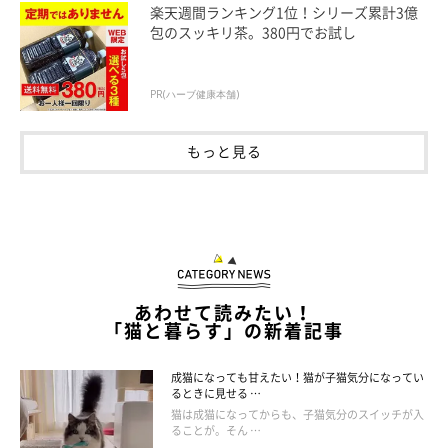
楽天週間ランキング1位！シリーズ累計3億
く観察しようとするとき
に見られます。
包のスッキリ茶。380円でお試し
今回のたぬ吉くんのように、お風呂中の飼い主さんを立ち上がっ
PR(ハーブ健康本舗)
て待つ姿からは、下記のような心理が読み取れるでしょう。
もっと見る
・お風呂にいる飼い主さんが出てくるのが待ち遠しい
・浴室の影や物音を少しでも多く早く確認したい
お風呂中の飼い主さんのことが気になってしまう猫は、
甘えん坊
で、飼い主さんと常に行動を一緒にしたいコ
に多く見られると思
います。
あわせて読みたい！
「猫と暮らす」の新着記事
愛猫がお風呂場に来たときの飼い主さんの対応については、お風
成猫になっても甘えたい！猫が子猫気分になってい
呂場に猫にとっての危険がなく、飼い主さんがそばで見ていられ
るときに見せる …
るのであれば、いつも部屋で一緒に過ごしているときのように対
猫は成猫になってからも、子猫気分のスイッチが入
ることが。そん …
応してあげて大丈夫でしょう」