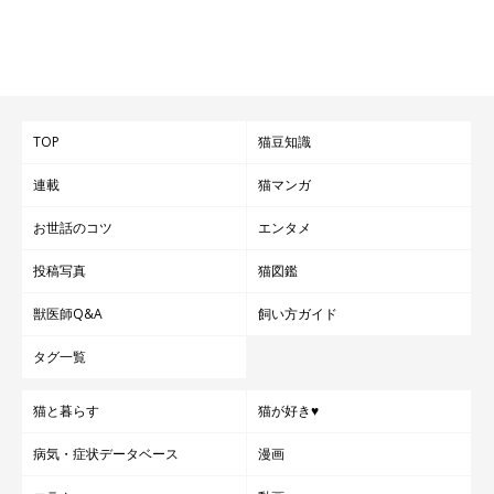
TOP
猫豆知識
連載
猫マンガ
@uni_kuroneko
お世話のコツ
エンタメ
飼い主さん：
投稿写真
猫図鑑
「また、寝る時間になると、うには自ら布団に入っていきます。
たまに寝る時間に電気がついていると、
『まだ電気消さないんで
獣医師Q&A
飼い方ガイド
すか？ 寝ないの？』
と訴えるように見つめてきます。
タグ一覧
うにの生活の一部として
『布団に入って寝ること』
が習慣化され
猫と暮らす
猫が好き♥
ているところが、人間みたいでとてもおもしろいですね」
病気・症状データベース
漫画