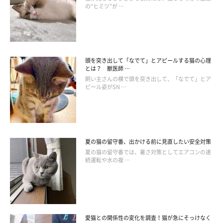
の“ヒミツ”が …
頭を突き出して「なでて」とアピールする猫の心理
とは？ 獣医師 …
飼い主さんの横で頭を突き出して、「なでて」とア
ピール姿がSN …
夏の猫の留守番、出かける前に見直したい安全対策
夏の猫の留守番では、暑さ対策としてエアコンの連
続運転や水の複 …
@uni_kuroneko
うにくんは飼い主さんの職場近くの田んぼに、ダンボール箱に入
れられ捨てられていたコでした。職場の方が発見し、保護したの
愛猫との関係性の変化を調査！猫が急にそっけなく