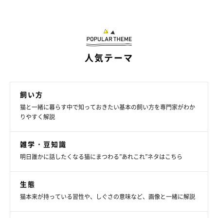
@uni_kuroneko
人気テーマ
職場の方の話によれば、うにくんたちは保護当時、目が開けられ
ない状態だったそう。保護直後に職場の方が子猫たちをキレイに
し、ごはんなどのお世話をしてくれていたといいます。
飼い方
猫と一緒に暮らす中で知っておきたい基本の飼い方を専門家がわか
りやすく解説
その後しばらくして、飼い主さんのもとにうにくんを迎えること
が決まり、推定生後1カ月半のうにくんと家族になったのでし
雑学・豆知識
た。
明日誰かに話したくなる猫にまつわる”あれこれ”ネタはこちら
生態
猫本来が持っている習性や、しぐさの意味など、画像と一緒に解説