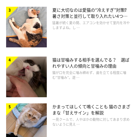
夏に大切なのは愛猫の“冷えすぎ”対策⁉
暑さ対策と並行して取り入れたい4つの
工夫
猛暑が続く夏の間、エアコンを効かせて室内を冷や
しますよね。し …
猫は甘噛みする相手を選んでる？ 選ば
れやすい人の傾向と甘噛みの理由
猫が口を完全に噛み締めず、歯を立てる程度に噛
む“甘噛み”。遊 …
現在生後5カ月のうにくん
@uni_kuroneko
かまってほしくて鳴くことも 猫のさまざ
まな「甘えサイン」を解説
そんなうにくんは、現在生後5カ月に。飼い主さんにうにくんと
一見クールで、人やほかの動物に対してあまり求め
ないように見え …
の出会いのエピソードや現在の暮らしの様子について、くわしく
お話を聞きました。