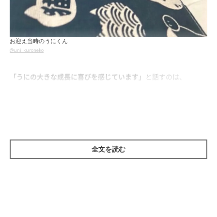
お迎え当時のうにくん
@uni_kuroneko
「うにの大きな成長に喜びを感じています」
と話すのは、
Twitterユーザーの
@uni_kuroneko
さん。愛猫・うにくんは保護
猫だったのだそうです。
こちらの写真はうにくんをお迎えした頃の1枚で、当時は推定生
後1カ月半だったといいます。まだちょっぴり不安だったのでし
全文を読む
ょうか。布団の上にちょこんと乗って小さく丸くなる様子に、愛
おしさを感じます。
そんなうにくんですが、およそ2カ月半後には…