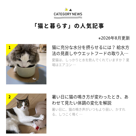
ているといいます。
飼い主さん：
「猫と暮らす」の人気記事
「家に迎えた頃の写真は、少し不安そうに体を縮めているのが懐
※2026年8月更新
かしいです。生後4カ月の写真と見比べてみると、子猫の成長は
大きくて貴重だなと思いました」
猫に充分な水分を摂らせるには？ 給水方
法の見直しやウエットフードの取り入れ
方を解説
愛猫は、しっかりと水を飲んでくれていますか？ 夏
場はエアコン …
暑い日に猫の鳴き方が変わったとき、あ
わせて見たい体調の変化を解説
暑い日に、猫の鳴き声がいつもより弱い、かすれ
る、しつこく鳴く …