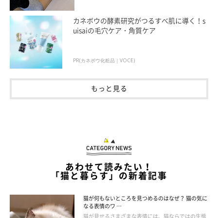
カネボウの酵素研究がつるすべ肌に導く！s
uisaiの毛穴ケア・角質ケア
PR(カネボウ化粧品｜VOCE)
もっと見る
あわせて読みたい！
「猫と暮らす」の新着記事
うにくんとの出会い
猫が何もないところを見つめるのはなぜ？ 猫の気に
なる表情のワ …
猫が見せるさまざまな表情には、猫ならではの生態