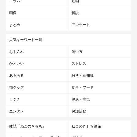
コラム
動画
画像
解説
まとめ
アンケート
人気キーワード一覧
お手入れ
飼い方
かわいい
ストレス
あるある
雑学・豆知識
猫グッズ
食事・フード
しぐさ
健康・病気
好奇心旺盛で甘えん坊なコに成長
エンタメ
保護活動
雑誌『ねこのきもち』
ねこのきもち健保