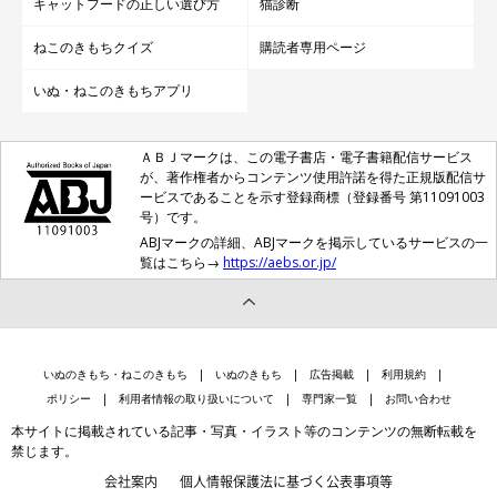
キャットフードの正しい選び方
猫診断
ねこのきもちクイズ
購読者専用ページ
いぬ・ねこのきもちアプリ
ＡＢＪマークは、この電子書店・電子書籍配信サービス
が、著作権者からコンテンツ使用許諾を得た正規版配信サ
ービスであることを示す登録商標（登録番号 第11091003
号）です。
ABJマークの詳細、ABJマークを掲示しているサービスの一
覧はこちら→
https://aebs.or.jp/
いぬのきもち・ねこのきもち
いぬのきもち
広告掲載
利用規約
ポリシー
利用者情報の取り扱いについて
専門家一覧
お問い合わせ
本サイトに掲載されている記事・写真・イラスト等のコンテンツの無断転載を
禁じます。
会社案内
個人情報保護法に基づく公表事項等