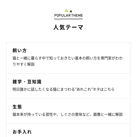
離を縮める可能性があると思っていいのでしょうか。
原先生：
人気テーマ
「今回のように、一定の距離を保ちつつも視線を向け続けてお
り、しっぽを強くバタバタさせたり、威嚇やうなり声をあげたり
していない場合は、少なくとも強い拒否反応が出ていないと判断
飼い方
できます。また、新入り猫が近くにいても落ち着いて過ごせる、
猫と一緒に暮らす中で知っておきたい基本の飼い方を専門家がわか
食事やトイレなどの行動ができている場合も、比較的先住猫が受
りやすく解説
け入れている傾向にあると考えていいでしょう」
雑学・豆知識
明日誰かに話したくなる猫にまつわる”あれこれ”ネタはこちら
猫同士を対面させる際は、ふだんどおりに過ごせているかをチェ
ックするとよさそうです。
生態
猫本来が持っている習性や、しぐさの意味など、画像と一緒に解説
関連記事:
保護猫カフェから迎え入れた猫を見つめる先住
猫の眼ざし！ 慎重かつ距離を縮める姿にほっこ
お手入れ