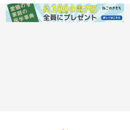
現在のニコちゃん（写真左）とルーちゃん（写真右）
@DP43dpcSoizPVau