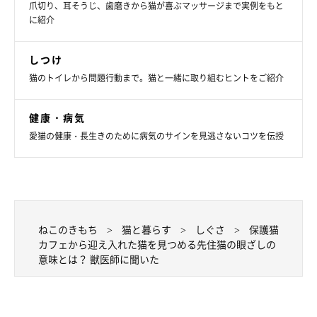
り
X（旧Twitter）ユーザー@DP43dpcSoizPVauさんの家に、保護猫カ
爪切り、耳そうじ、歯磨きから猫が喜ぶマッサージまで実例をもと
フェからニコちゃんがやってきました。すると、さっそく、ニコち
に紹介
ゃんの様子を見に行く先住猫・ルーちゃんの姿を発見。緊張しなが
ら距離を縮めていく姿がほっこりします。
写真提供・取材協力／
@DP43dpcSoizPVau
さん／X（旧
しつけ
Twitter）
猫のトイレから問題行動まで。猫と一緒に取り組むヒントをご紹介
（監修：ねこのきもち獣医師相談室 獣医師・原駿太朗先生）
取材・文／小崎華
健康・病気
※この記事は投稿者さまに取材し、了承の上制作したものです。
愛猫の健康・長生きのために病気のサインを見逃さないコツを伝授
2025年5月時点の情報であり、現在と異なる場合があります。
ねこのきもち
猫と暮らす
しぐさ
保護猫
カフェから迎え入れた猫を見つめる先住猫の眼ざしの
意味とは？ 獣医師に聞いた