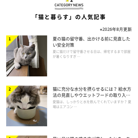
飼い主さんに、ニコちゃんを迎え入れた経緯を教えていただきま
した。
「猫と暮らす」の人気記事
飼い主さん：
※2026年8月更新
「当初は体の弱かった兄猫の迎え入れを考えていましたが、病気
夏の猫の留守番、出かける前に見直した
で亡くなってしまったため、妹のニコの迎え入れを考えるように
い安全対策
夏に猫だけで留守番させる日は、帰宅するまで部屋
なりました。
が暑くなりすぎ …
ニコも体が弱く、怖がりやさんで、猫も人も苦手でした。
保護猫
カフェのすみっこで寝たり、ほかの猫に遠慮したりして、いつも
寂しそうな顔していました。だから、健康で楽しい猫ライフを送
ってもらいたくて迎え入れを決めたのです
」
猫に充分な水分を摂らせるには？ 給水方
法の見直しやウエットフードの取り入れ
方を解説
愛猫は、しっかりと水を飲んでくれていますか？ 夏
場はエアコン …