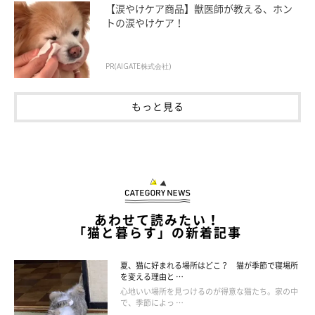
【涙やけケア商品】獣医師が教える、ホン
トの涙やけケア！
飼い主さん：
「猫は、ワガママ放題でもいいです。
毎日が『おいしい』『楽し
い』思い出でいっぱいになるように暮らしてほしいと思っていま
PR(AIGATE株式会社)
す
」
もっと見る
あわせて読みたい！
「猫と暮らす」の新着記事
夏、猫に好まれる場所はどこ？ 猫が季節で寝場所
を変える理由と …
心地いい場所を見つけるのが得意な猫たち。家の中
で、季節によっ …