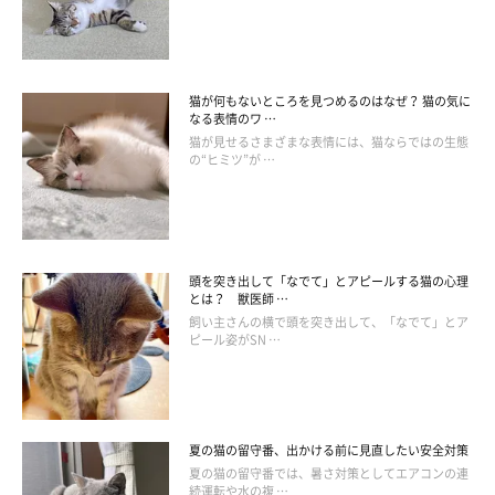
【獣医師解説】新しく迎え入れた猫を見つめ
猫が何もないところを見つめるのはなぜ？ 猫の気に
なる表情のワ …
る先住猫の心理とは
猫が見せるさまざまな表情には、猫ならではの生態
の“ヒミツ”が …
頭を突き出して「なでて」とアピールする猫の心理
とは？ 獣医師 …
飼い主さんの横で頭を突き出して、「なでて」とア
ピール姿がSN …
夏の猫の留守番、出かける前に見直したい安全対策
夏の猫の留守番では、暑さ対策としてエアコンの連
続運転や水の複 …