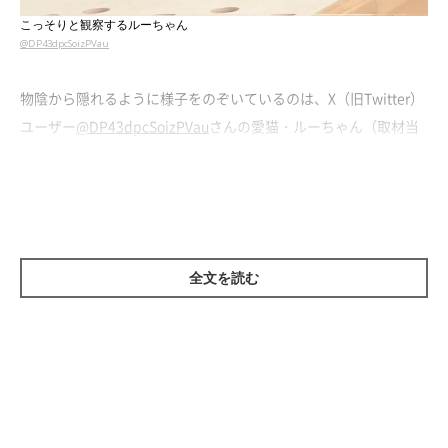
こっそりと観察するルーちゃん
@DP43dpcSoizPVau
物陰から隠れるように様子をのぞいているのは、X（旧Twitter）
ユーザー
@DP43dpcSoizPVau
さんの愛猫・ルーちゃん（取材当
時3才）です。
視線の先には、1週間前に保護猫カフェから迎え入
れたばかりのニコちゃん（取材当時1才）がいたのだとか
。
全文を読む