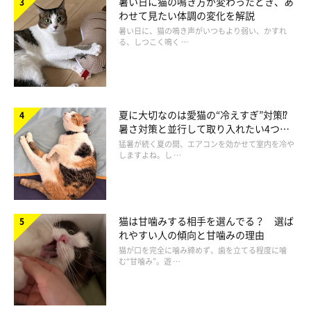
暑い日に猫の鳴き方が変わったとき、あ
わせて見たい体調の変化を解説
暑い日に、猫の鳴き声がいつもより弱い、かすれ
る、しつこく鳴く …
夏に大切なのは愛猫の“冷えすぎ”対策⁉
暑さ対策と並行して取り入れたい4つの
工夫
猛暑が続く夏の間、エアコンを効かせて室内を冷や
しますよね。し …
ニコちゃん（写真左）に鼻をつけるルーちゃん（写真右）
@DP43dpcSoizPVau
猫は甘噛みする相手を選んでる？ 選ば
れやすい人の傾向と甘噛みの理由
じつは、様子をのぞきにきたルーちゃんも同じ保護猫カフェから
猫が口を完全に噛み締めず、歯を立てる程度に噛
迎え入れた猫で、ニコちゃんと似た性格をしているのだとか。だ
む“甘噛み”。遊 …
から、なおさらニコちゃんにも幸せになってほしいと感じていた
のでしょう。