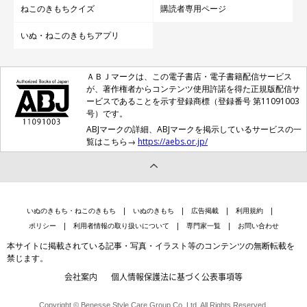
ねこのきもちクイズ
購読者専用ページ
いぬ・ねこのきもちアプリ
ＡＢＪマークは、この電子書店・電子書籍配信サービス
が、著作権者からコンテンツ使用許諾を得た正規版配信サ
ービスであることを示す登録商標（登録番号 第11091003
号）です。
ABJマークの詳細、ABJマークを掲示しているサービスの一
覧はこちら→
https://aebs.or.jp/
いぬのきもち・ねこのきもち
いぬのきもち
広告掲載
利用規約
ポリシー
利用者情報の取り扱いについて
専門家一覧
お問い合わせ
本サイトに掲載されている記事・写真・イラスト等のコンテンツの無断転載を
禁じます。
会社案内
個人情報保護法に基づく公表事項等
Copyright © Benesse Style Care Group Co.,Ltd. All Rights Reserved.