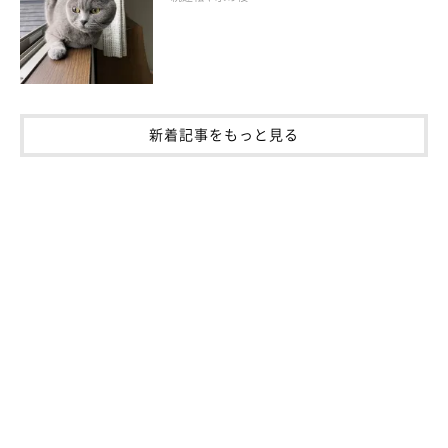
先住猫のトディーくん（写真手前）と添い寝するルーちゃん（写真奥左）と
ニコちゃん（写真奥右）
@DP43dpcSoizPVau
ここからは、ルーちゃんの行動の理由などについて、
ねこのきも
新着記事をもっと見る
ち獣医師相談室の原駿太朗先生
にお聞きしました。
――ルーちゃんのように新しく来た猫を遠くから見つめている場
合は、どのような気持ちが考えられるのでしょうか。
原先生：
「遠くからジッと見つめているのは、『新入り猫に興味はある
が、まだ近づくのは慎重にしたい』という警戒と好奇心とが入り
混じった気持ちがあらわれているのではないでしょうか」
――先住猫がどのような反応をしたら嫌がっておらず、今後、距