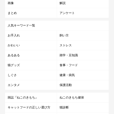
画像
解説
まとめ
アンケート
人気キーワード一覧
お手入れ
飼い方
かわいい
ストレス
あるある
雑学・豆知識
猫グッズ
食事・フード
しぐさ
健康・病気
エンタメ
保護活動
雑誌『ねこのきもち』
ねこのきもち健保
キャットフードの正しい選び方
猫診断