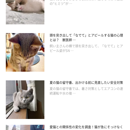
の“ヒミツ”が …
頭を突き出して「なでて」とアピールする猫の心理
とは？ 獣医師 …
飼い主さんの横で頭を突き出して、「なでて」とア
ピール姿がSN …
@ochamarusan0126
夏の猫の留守番、出かける前に見直したい安全対策
夏の猫の留守番では、暑さ対策としてエアコンの連
「隙間から肉球を差し入れる」という行動で、飼い主さんや見て
続運転や水の複 …
いる人たちをほっこりさせてくれた、おちゃまるくん。
飼い主さんはそんなおちゃまるくんの行動について、
「おそらく
寂しさからの行動かとは思うのですが、もしかしたらトイレ中に
愛猫との関係性の変化を調査！猫が急にそっけなく