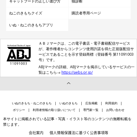
キャットフードの正しい選び方
猫診断
ねこのきもちクイズ
購読者専用ページ
いぬ・ねこのきもちアプリ
ＡＢＪマークは、この電子書店・電子書籍配信サービス
が、著作権者からコンテンツ使用許諾を得た正規版配信サ
ービスであることを示す登録商標（登録番号 第11091003
号）です。
ABJマークの詳細、ABJマークを掲示しているサービスの一
覧はこちら→
https://aebs.or.jp/
いぬのきもち・ねこのきもち
いぬのきもち
広告掲載
利用規約
ポリシー
利用者情報の取り扱いについて
専門家一覧
お問い合わせ
本サイトに掲載されている記事・写真・イラスト等のコンテンツの無断転載を
禁じます。
会社案内
個人情報保護法に基づく公表事項等