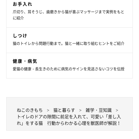
お手入れ
爪切り、耳そうじ、歯磨きから猫が喜ぶマッサージまで実例をもと
に紹介
おちゃまるくんは、「おもち」のようなほっぺが魅力！
@ochamarusan0126
しつけ
猫のトイレから問題行動まで。猫と一緒に取り組むヒントをご紹介
おちゃまるくんは、飼い主さんがトイレに入っているときにドア
の隙間に前足を入れていました。猫のこの行動から、どのような
健康・病気
心理が読み取れるのでしょうか。
愛猫の健康・長生きのために病気のサインを見逃さないコツを伝授
ねこのきもち獣医師相談室の岡本りさ先生
に聞きました。
岡本先生：
ねこのきもち
猫と暮らす
雑学・豆知識
「今回のおちゃまるくんは、見えないドアの先にいる飼い主さん
トイレのドアの隙間に前足を入れて、可愛い「差し入
と中の様子が気になり、隙間に前足を入れたのだと思います。こ
れ」をする猫 行動からわかる心理を獣医師が解説！
うした行動を見せる猫は、
飼い主さんと行動したいコや、好奇心
が旺盛で甘えん坊なコ
に多いでしょう。