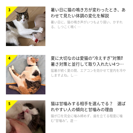
暑い日に猫の鳴き方が変わったとき、あ
わせて見たい体調の変化を解説
暑い日に、猫の鳴き声がいつもより弱い、かすれ
る、しつこく鳴く …
別の日の差し入れの様子。前足が“白いクリームパン”のようで可愛らし
い…！
@ochamarusan0126
夏に大切なのは愛猫の“冷えすぎ”対策⁉
飼い主さんがトイレに入ると、おちゃまるくんはあのように“差
暑さ対策と並行して取り入れたい4つの
し入れ”をしてくることがたまにあるのだそう。飼い主さんはそ
工夫
猛暑が続く夏の間、エアコンを効かせて室内を冷や
しますよね。し …
の様子を撮影するためにトイレの中でスマホを構えていたとこ
ろ、今回あの写真が撮れたといいます。
ただ、今回は「いつもとちょっと違った」と飼い主さんは話しま
猫は甘噛みする相手を選んでる？ 選ば
れやすい人の傾向と甘噛みの理由
す。
猫が口を完全に噛み締めず、歯を立てる程度に噛
む“甘噛み”。遊 …
飼い主さん：