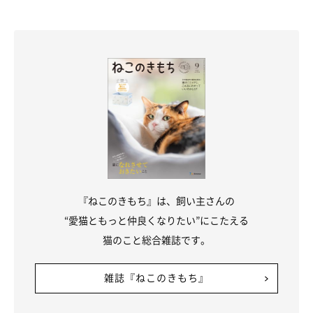
猫がドアの隙間から前足を入れてきたときは、特に何もする必要
はないかと思いますが、
『ちょっと待っててね』などと軽く声を
かけてもいいかも
しれませんね」
関連記事:
トイレのドアの隙間から「肉球」がちらり…
可愛い“差し入れ”をする猫の素顔に胸キュン！
Twitterユーザー@ochamarusan0126さんが、「トイレ中に差し入
れが届きました」と投稿していたこちらの一枚。そこには、ドアの
隙間からピンク色の愛らしい肉球がちらり…と写っています。飼い
主さんによれば、トイレ中に愛猫・おちゃまるくんが肉球の差し入
『ねこのきもち』は、飼い主さんの
れをしてくれたのだとか！
写真提供・取材協力／
@ochamarusan0126
さん／X（旧Twitter）
“愛猫ともっと仲良くなりたい”にこたえる
（監修：ねこのきもち獣医師相談室 獣医師・岡本りさ先生）
猫のこと総合雑誌です。
※この記事は投稿者さまにご了承をいただいたうえで制作してい
ます。
雑誌『ねこのきもち』
取材・文／雨宮カイ