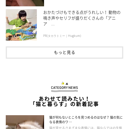
「いつもは手の甲を上に向けて隙間に差し込んでくるのですが、
おかたづけもできる点がうれしい！ 動物の
あのときは
偶然肉球を上に向けて差し込んできた
ので、夢中で写
鳴き声やセリフが盛りだくさんの「アニ
真を撮りまくりました（笑）
ア ...
“ぷにぷにで可愛い肉球”のレアな写真が撮れて嬉しかったです
PR(タカラトミー｜Hugkum)
し、とにかく愛おしさMAXでした！（笑）」
もっと見る
あわせて読みたい！
「猫と暮らす」の新着記事
猫が何もないところを見つめるのはなぜ？ 猫の気に
なる表情のワ …
猫が見せるさまざまな表情には、猫ならではの生態