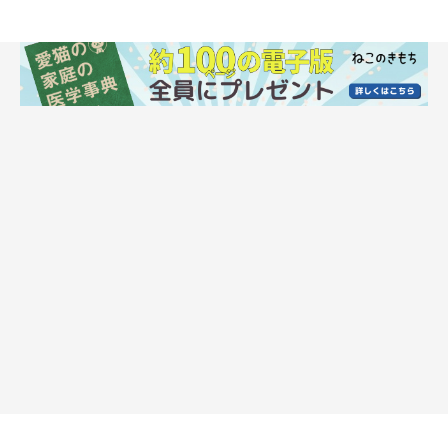
おちゃまるくんの姿がこちら！
@ochamarusan0126
可愛らしい肉球の差し入れエピソードには、
「反則！笑」「羨ま
しいです」「なんて可愛い差し入れ」「猫ちゃんのこういうと
こ、本当にいいですよね。」「我が家のトイレにも、こんな可愛
い差し入れ 届くといいにゃあ〜」
などとコメントが寄せられ、
X（旧Twitter）で話題になっていました。
そんなおちゃまるくんについて、飼い主さんに詳しくお話を聞い
てみることに！