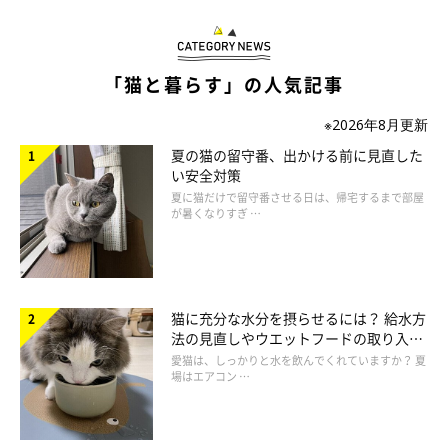
「猫と暮らす」の人気記事
「肉球」の差し入れはレア
※2026年8月更新
夏の猫の留守番、出かける前に見直した
い安全対策
夏に猫だけで留守番させる日は、帰宅するまで部屋
が暑くなりすぎ …
猫に充分な水分を摂らせるには？ 給水方
法の見直しやウエットフードの取り入れ
方を解説
愛猫は、しっかりと水を飲んでくれていますか？ 夏
場はエアコン …