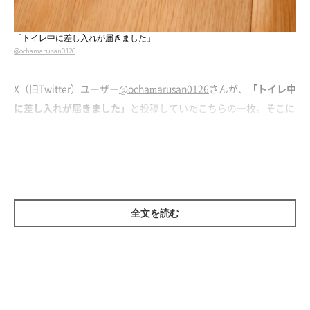
「トイレ中に差し入れが届きました」
@ochamarusan0126
X（旧Twitter）ユーザー
@ochamarusan0126
さんが、
「トイレ中
に差し入れが届きました」
と投稿していたこちらの一枚。そこに
は、ドアの隙間から
ピンク色の愛らしい肉球がちらり…
と写って
います。
飼い主さんによれば、トイレ中に愛猫・おちゃまるくんが
肉球の
差し入れ
をしてくれたのだとか。可愛すぎて、これは触りたくな
全文を読む
る…！
ちなみに、飼い主さんも触ってみたくなったようですが、
「触ろ
うとしたら引っ込められました」
とのこと。しかし、
「またすぐ
差し入れてきてほんとニヤニヤです（笑）」
と、おちゃまるくん