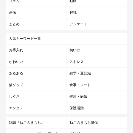
コラム
動画
画像
解説
まとめ
アンケート
人気キーワード一覧
お手入れ
飼い方
かわいい
ストレス
あるある
雑学・豆知識
猫グッズ
食事・フード
しぐさ
健康・病気
エンタメ
保護活動
雑誌『ねこのきもち』
ねこのきもち健保