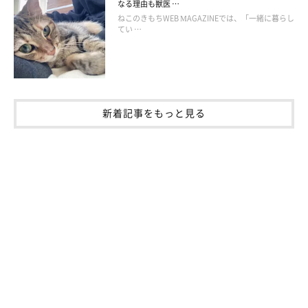
なる理由も獣医 …
暇な飼い主を楽しませようとしてくれているのかも（笑）」
と推
ねこのきもちWEB MAGAZINEでは、「一緒に暮らし
測していました。
てい …
新着記事をもっと見る