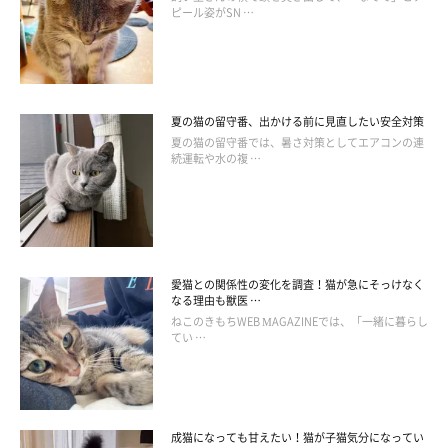
ピール姿がSN …
夏の猫の留守番、出かける前に見直したい安全対策
この投稿をInstagramで見る
夏の猫の留守番では、暑さ対策としてエアコンの連
続運転や水の複 …
愛猫との関係性の変化を調査！猫が急にそっけなく
なる理由も獣医 …
ねこのきもちWEB MAGAZINEでは、「一緒に暮らし
てい …
ささみ(@sasa_mi1022)がシェアした投稿
成猫になっても甘えたい！猫が子猫気分になってい