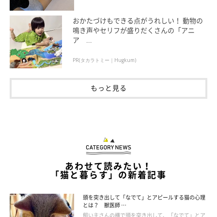
そのことについて、飼い主さんは
「とても嬉しく思う」
と心境を
おかたづけもできる点がうれしい！ 動物の
話します。
鳴き声やセリフが盛りだくさんの「アニ
ア ...
飼い主さん：
PR(タカラトミー｜Hugkum)
「我が家の自慢のささみに大きな反響をいただけると、飼い主も
とても誇らしいです！ 本投稿に限らずですが、飼い主へ甘える
もっと見る
様子や、こちらに向かってくる様子、ささみが何かを成し遂げる
様子について載せたものはとても反応がよかったので、今後もみ
なさまの癒しになるような投稿をしていけたらと思います！」
あわせて読みたい！
「猫と暮らす」の新着記事
頭を突き出して「なでて」とアピールする猫の心理
とは？ 獣医師 …
飼い主さんの横で頭を突き出して、「なでて」とア