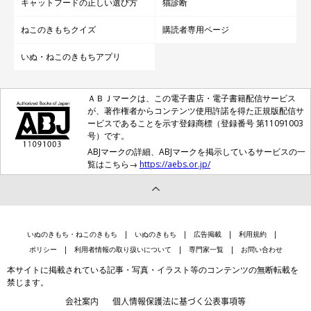
キャットフードの正しい選び方
猫診断
ねこのきもちクイズ
購読者専用ページ
いぬ・ねこのきもちアプリ
ＡＢＪマークは、この電子書店・電子書籍配信サービス
が、著作権者からコンテンツ使用許諾を得た正規版配信サ
ービスであることを示す登録商標（登録番号 第11091003
号）です。
ABJマークの詳細、ABJマークを掲示しているサービスの一
覧はこちら→
https://aebs.or.jp/
いぬのきもち・ねこのきもち
いぬのきもち
広告掲載
利用規約
ポリシー
利用者情報の取り扱いについて
専門家一覧
お問い合わせ
本サイトに掲載されている記事・写真・イラスト等のコンテンツの無断転載を
禁じます。
会社案内
個人情報保護法に基づく公表事項等