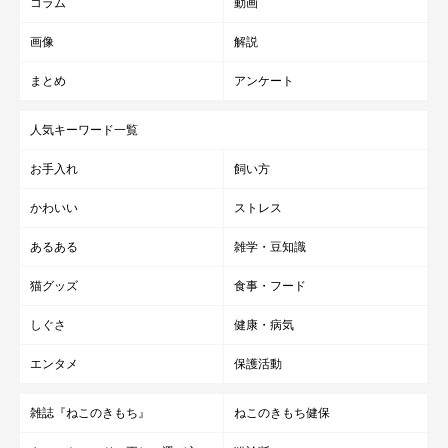
コラム
動画
画像
解説
まとめ
アンケート
人気キーワード一覧
お手入れ
飼い方
かわいい
ストレス
あるある
雑学・豆知識
猫グッズ
食事・フード
しぐさ
健康・病気
エンタメ
保護活動
雑誌『ねこのきもち』
ねこのきもち健保