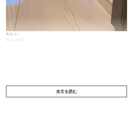
ちらっ…
@sasa_mi1022
ドアの隙間から
ちらっ…
と顔を覗かせているのは、Instagramユ
ーザー
@sasa_mi1022
さんの愛猫・ささみくん（取材時、生後9
カ月）。
とある日の休日、飼い主さんは用事があって朝から外出していた
全文を読む
そう。昼下がりの時間に家に帰ると、ドアの向こうからささみく
んの鳴き声が聞こえたといい、ドアを少し開けて様子を見てみる
ことに。すると、ささみくんは前足を器用に使ってドアを手前に
引き、顔を覗かせていたのだそうです。