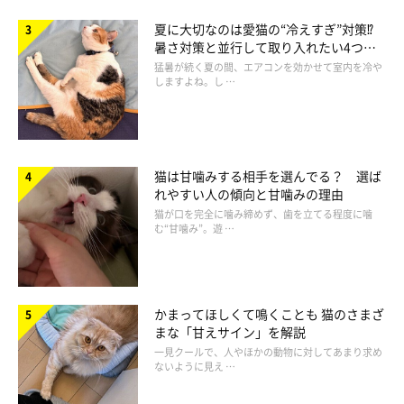
夏に大切なのは愛猫の“冷えすぎ”対策⁉
暑さ対策と並行して取り入れたい4つの
工夫
猛暑が続く夏の間、エアコンを効かせて室内を冷や
しますよね。し …
飼い主さんのほうに近づくささみくん。まるで「おかえり〜！」と言ってい
猫は甘噛みする相手を選んでる？ 選ば
るみたい♪
れやすい人の傾向と甘噛みの理由
@sasa_mi1022
猫が口を完全に噛み締めず、歯を立てる程度に噛
む“甘噛み”。遊 …
このお出迎えの様子には、Instagramユーザーから
「お手手の使
い方が秀逸です 可愛すぎる」「これを毎日やってくれるなんて
幸せすぎますね 羨ましいです」「こんな可愛いお出迎え幸せホ
かまってほしくて鳴くことも 猫のさまざ
ルモン溢れでちゃいます」「こんな可愛くお迎えしてくれたら、
まな「甘えサイン」を解説
寄り道せず早く帰りますよね」
などと反響が寄せられていまし
一見クールで、人やほかの動物に対してあまり求め
ないように見え …
た。