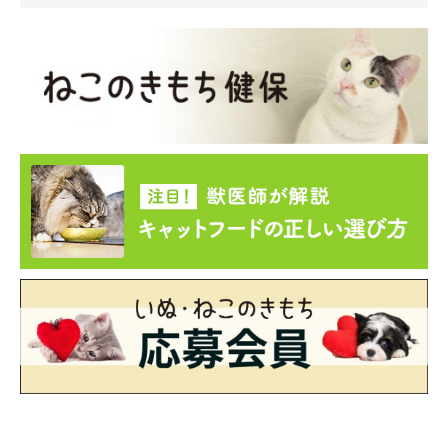
前足を使うことで
『猫にとっていいことが起こる』と学習
してい
るときに、積極的に前足を使うのではないかと考えられます」
関連記事:
ドアの隙間から顔を覗かせる猫 可愛いお出迎
えに「羨ましい」「幸せホルモン溢れでちゃ
う」の声
ドアの隙間からちらっ…と顔を覗かせているのは、Instagramユー
ザー@sasa_mi1022さんの愛猫・ささみくん（取材時、生後9カ
月）。とある日の休日、飼い主さんは用事があって朝から外出して
いたそう。昼下がりの時間に家に帰ると、ドアの向こうからささみ
くんの鳴き声が聞こえたといい、ドアを少し開けて様子を見てみる
写真提供・取材協力／
@sasa_mi1022
さん／Instagram
ことに。すると、ささみくんは前足を器用に使ってドアを手前に引
（監修：ねこのきもち獣医師相談室 獣医師・山口みき先生）
き、顔を覗かせていたのだそうです。可愛いお出迎えの様子を紹介
します。
※この記事は投稿者さまにご了承をいただいたうえで制作してい
ます。
取材・文／雨宮カイ