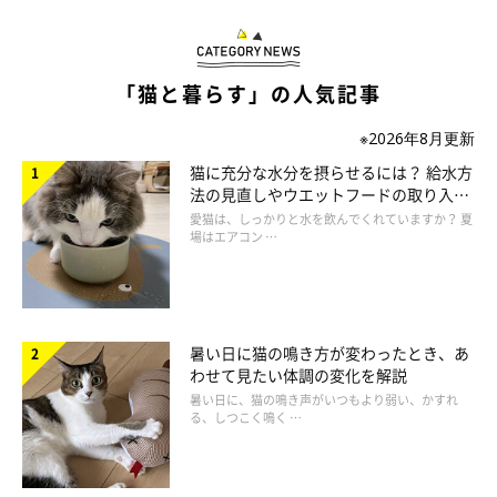
「寂しがり屋さんのささみがこうやってお出迎えをしてくれる
と、疲れが吹き飛びます。それと同時に、
『今後も一刻も早く帰
らなくては…！』
と思いましたね」
「猫と暮らす」の人気記事
※2026年8月更新
猫に充分な水分を摂らせるには？ 給水方
法の見直しやウエットフードの取り入れ
方を解説
愛猫は、しっかりと水を飲んでくれていますか？ 夏
場はエアコン …
暑い日に猫の鳴き方が変わったとき、あ
わせて見たい体調の変化を解説
暑い日に、猫の鳴き声がいつもより弱い、かすれ
る、しつこく鳴く …