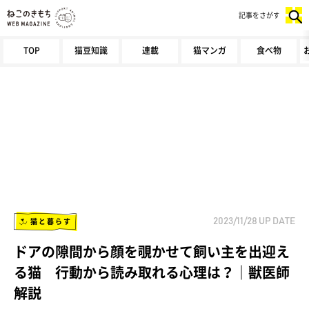
記事をさがす
TOP
猫豆知識
連載
猫マンガ
食べ物
猫と暮らす
2023/11/28
UP DATE
ドアの隙間から顔を覗かせて飼い主を出迎え
る猫 行動から読み取れる心理は？｜獣医師
解説