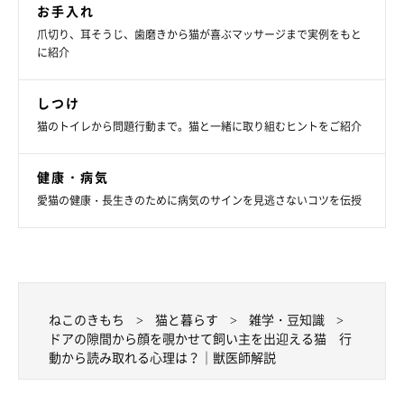
飼い主さんが帰ってくると、ささみくんはドアの隙間から顔を覗
お手入れ
かせてお出迎えをしてくれたそうです。猫のこの行動からは、ど
爪切り、耳そうじ、歯磨きから猫が喜ぶマッサージまで実例をもと
のようなことが読み取れるのでしょうか。
に紹介
ねこのきもち獣医師相談室の山口みき先生
に聞きました。
しつけ
猫のトイレから問題行動まで。猫と一緒に取り組むヒントをご紹介
山口先生：
健康・病気
「ささみくんは、飼い主さんが帰ってきたのが嬉しかったのでし
愛猫の健康・長生きのために病気のサインを見逃さないコツを伝授
ょうね。早く飼い主さんに会いたくて、ドアの隙間から顔を覗か
せてお出迎えしていたのではないでしょうか。
ささみくんのように愛猫がお出迎えをしてくれたときは、優しく
なでたり、声をかけてあげるとよいと思います」
ねこのきもち
猫と暮らす
雑学・豆知識
ドアの隙間から顔を覗かせて飼い主を出迎える猫 行
動から読み取れる心理は？｜獣医師解説