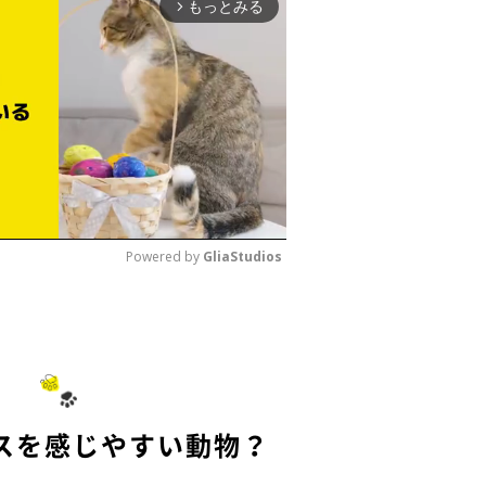
もっとみる
arrow_forward_ios
Powered by 
GliaStudios
M
u
t
e
スを感じやすい動物？