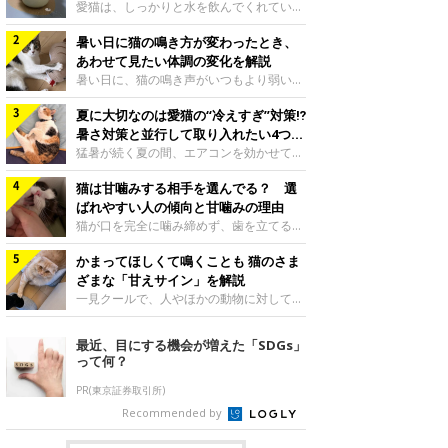
入れ方を解説
愛猫は、しっかりと水を飲んでくれていま
すか？ 夏場はエアコンで室内が涼しいこ
暑い日に猫の鳴き方が変わったとき、
ともあり、猫があまり水を飲まないこと
も。積極的に水分を摂らせるためには、給
あわせて見たい体調の変化を解説
水方法を見直したり、フードから水分を摂
暑い日に、猫の鳴き声がいつもより弱い、
らせたりする方法があります。今回は獣医
かすれる、しつこく鳴くなど、ふだんと違
師の重本仁先生に、猫に水分を摂らせるた
夏に大切なのは愛猫の“冷えすぎ”対策⁉
って聞こえることがあります。 そんなと
めにできるためできる工夫を教えていただ
き、あわせてどのような様子を確認したら
暑さ対策と並行して取り入れたい4つの
きました。ボウルの高さを愛猫の好みにね
よいのでしょうか。暑い日に猫の鳴き方が
工夫
猛暑が続く夏の間、エアコンを効かせて室
このきもち投稿写真ギャラリー水飲みボウ
変わるときの見方や注意したい体調の変化
内を冷やしますよね。しかし、人にとって
ルの高さは、猫が飲むときに頭が胃より下
などについて、ねこのきもち獣医師相談室
猫は甘噛みする相手を選んでる？ 選
は快適な温度でも、猫にとっては温度が低
にならないように設定すると飲みやすいで
の山口みき先生に伺いました。 鳴き方の
すぎることも。暑さ対策と並行して、冷え
ばれやすい人の傾向と甘噛みの理由
しょう。首を深く折り曲げずに済むため、
変化だけで判断せず、全身の様子も確認し
すぎ対策もしっかりと行うことが大切で
猫が口を完全に噛み締めず、歯を立てる程
関節や食道への負
てねこのきもち投稿写真ギャラリー猫の鳴
す。今回は獣医師の重本仁先生に、猫の冷
度に噛む“甘噛み”。遊びやスキンシップの
き方が変わったとき、暑さと関係している
えすぎを防ぐ4つの対策を教えていただき
かまってほしくて鳴くことも 猫のさま
ときに繰り出すことがありますが、同じ家
ように見えることがあります。 ただ、鳴
ました。（1） 冷房の効いていない部屋に
族でも噛まれる頻度に違いがあると感じる
ざまな「甘えサイン」を解説
き声だけで原因を決めるのは難しく、体調
行き来できるようにするねこのきもち投稿
ことも。ねこのきもちWEB MAGAZINEで
一見クールで、人やほかの動物に対してあ
や環境の変化を
写真ギャラリー猫が寒いと感じたときに、
は、飼い主さんたちにアンケートを実施
まり求めないように見える猫。しかし、実
冷気から逃れる「逃げ場」を用意しておき
し、愛猫が甘噛みする相手を選んでいると
は甘えん坊な性格の猫も少なくありませ
最近、目にする機会が増えた「SDGs」
ましょう。冷房の効いていない部屋や廊下
感じる状況を教えてもらいました。また、
ん。今回は猫たちが出している“甘えサイ
って何？
へも自由に行き来できるように、ドアは猫
ねこのきもち獣医師相談室の原駿太朗先生
ン”について、帝京科学大学生命環境学部
が通れる程度に
には、実際に猫は甘噛みする相手を選んで
アニマルサイエンス学科准教授の加隈良枝
PR(東京証券取引所)
いるのか、その真相をお聞きします。約6
先生に教えていただきました。鳴くのは、
Recommended by
割の飼い主さんが「甘噛みする相手を選ん
かまってほしいサインねこのきもち投稿写
でいる」と感じていた※2026年5月実施
真ギャラリーもともと、子猫が親猫に対し