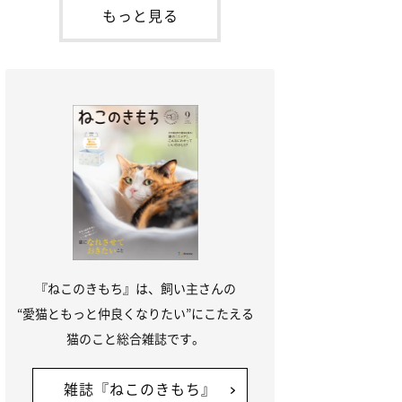
「ね
てお世話を求めるときに鳴き声を使いま
もっと見る
す。子猫なので「ニャー」よりもややか細
い「ミャア」といった鳴き声になります
が、この鳴き声を聞くと成猫が反応すると
いう習性があるようで
『ねこのきもち』は、飼い主さんの
“愛猫ともっと仲良くなりたい”にこたえる
猫のこと総合雑誌です。
雑誌『ねこのきもち』