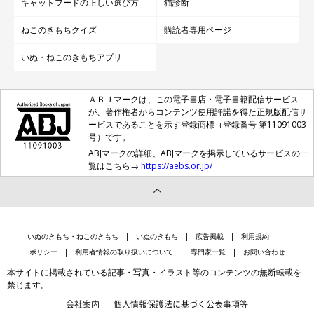
キャットフードの正しい選び方
猫診断
ねこのきもちクイズ
購読者専用ページ
いぬ・ねこのきもちアプリ
ＡＢＪマークは、この電子書店・電子書籍配信サービス
が、著作権者からコンテンツ使用許諾を得た正規版配信サ
ービスであることを示す登録商標（登録番号 第11091003
号）です。
ABJマークの詳細、ABJマークを掲示しているサービスの一
覧はこちら→
https://aebs.or.jp/
いぬのきもち・ねこのきもち
いぬのきもち
広告掲載
利用規約
ポリシー
利用者情報の取り扱いについて
専門家一覧
お問い合わせ
本サイトに掲載されている記事・写真・イラスト等のコンテンツの無断転載を
禁じます。
会社案内
個人情報保護法に基づく公表事項等