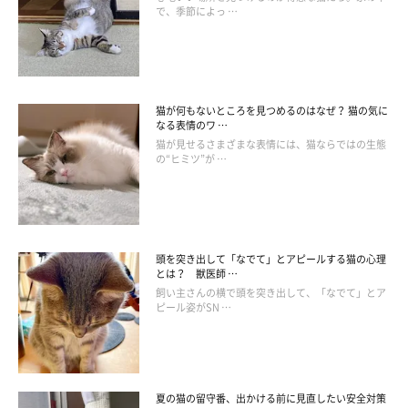
で、季節によっ …
猫が何もないところを見つめるのはなぜ？ 猫の気に
なる表情のワ …
猫が見せるさまざまな表情には、猫ならではの生態
の“ヒミツ”が …
getty
FeLVをはじめ危険な感染症から愛猫を守るために、飼い主さん
ができることがあります。ふだんの生活の中でも、ぜひ実践して
頭を突き出して「なでて」とアピールする猫の心理
とは？ 獣医師 …
ください。
飼い主さんの横で頭を突き出して、「なでて」とア
ピール姿がSN …
①予防ワクチンを定期的に接種する
夏の猫の留守番、出かける前に見直したい安全対策
FeLVをはじめ、ワクチンで予防できる感染症は複数ありますの