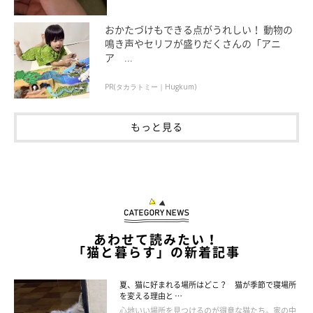
おかたづけもできる点がうれしい！ 動物の
鳴き声やセリフが盛りだくさんの「アニ
ア ...
PR(タカラトミー｜Hugkum)
もっと見る
FeLVを予防するには
あわせて読みたい！
「猫と暮らす」の新着記事
夏、猫に好まれる場所はどこ？ 猫が季節で寝場所
を変える理由と …
心地いい場所を見つけるのが得意な猫たち。家の中