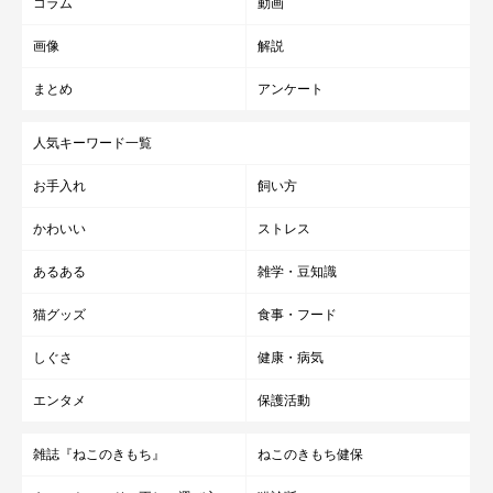
コラム
動画
画像
解説
まとめ
アンケート
人気キーワード一覧
お手入れ
飼い方
かわいい
ストレス
あるある
雑学・豆知識
猫グッズ
食事・フード
しぐさ
健康・病気
エンタメ
保護活動
雑誌『ねこのきもち』
ねこのきもち健保