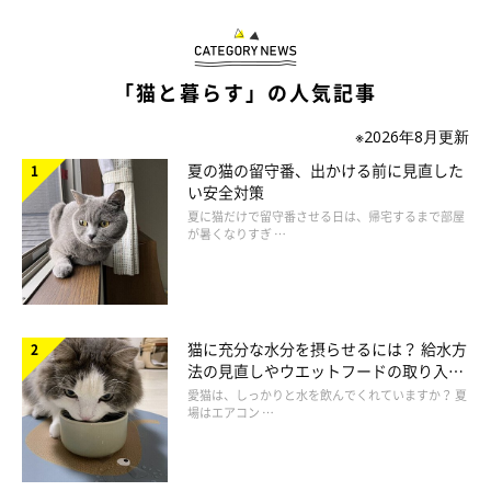
「猫と暮らす」の人気記事
※2026年8月更新
夏の猫の留守番、出かける前に見直した
い安全対策
夏に猫だけで留守番させる日は、帰宅するまで部屋
が暑くなりすぎ …
猫に充分な水分を摂らせるには？ 給水方
法の見直しやウエットフードの取り入れ
方を解説
愛猫は、しっかりと水を飲んでくれていますか？ 夏
場はエアコン …
FeLVの治療は？