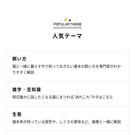
②室内飼いを徹底する
感染症は、野良猫との接触が原因で感染するケースがほとんどで
人気テーマ
す。室内飼いを徹底するのはもちろん、脱走させない工夫も必要
です。また、野良猫と網戸越しに対面しないよう、近所に野良猫
がいる場合は窓を閉めることを習慣にしましょう。
飼い方
猫と一緒に暮らす中で知っておきたい基本の飼い方を専門家がわか
りやすく解説
雑学・豆知識
明日誰かに話したくなる猫にまつわる”あれこれ”ネタはこちら
生態
猫本来が持っている習性や、しぐさの意味など、画像と一緒に解説