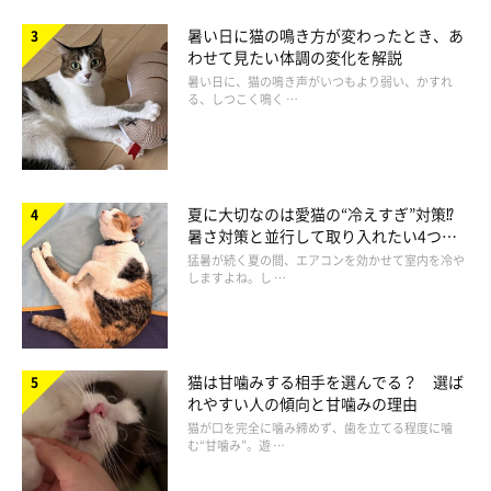
暑い日に猫の鳴き方が変わったとき、あ
わせて見たい体調の変化を解説
暑い日に、猫の鳴き声がいつもより弱い、かすれ
る、しつこく鳴く …
夏に大切なのは愛猫の“冷えすぎ”対策⁉
暑さ対策と並行して取り入れたい4つの
工夫
猛暑が続く夏の間、エアコンを効かせて室内を冷や
getty
しますよね。し …
FeLVの治療として、貧血を起こしているときは投薬や、場合に
よっては輸血を行うこともあります。血液のがんを発症したら、
猫は甘噛みする相手を選んでる？ 選ば
抗がん剤治療や放射線治療、外科手術などを行います。
れやすい人の傾向と甘噛みの理由
猫が口を完全に噛み締めず、歯を立てる程度に噛
む“甘噛み”。遊 …