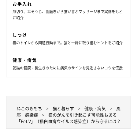
お手入れ
爪切り、耳そうじ、歯磨きから猫が喜ぶマッサージまで実例をもと
に紹介
しつけ
③外からウイルスをもち込まない
猫のトイレから問題行動まで。猫と一緒に取り組むヒントをご紹介
健康・病気
感染力が強いウイルスの場合、飼い主さんが外で感染猫や排泄物
愛猫の健康・長生きのために病気のサインを見逃さないコツを伝授
に触れてウイルスを家にもち帰り、愛猫に感染するリスクがあり
ます。帰宅後はしっかりと手洗いし、靴や洋服は除菌や洗濯をし
て愛猫を感染から守りましょう。
FeLVは飼い主さんの心がけで予防できる病気です。愛猫を守れ
ねこのきもち
猫と暮らす
健康・病気
風
るのは飼い主さんだけ。ふだんの生活から予防を実践して、愛猫
邪・感染症
猫のがんを引き起こす可能性もある
「FeLV」（猫白血病ウイルス感染症）から守るには？
をFeLVから守ってあげましょう。