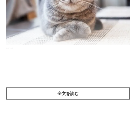
getty
FeLVは「猫白血病ウイルス」により引き起こされる感染症で
す。このウイルスに感染すると、血液をつくる組織や骨髄に異常
をもたらし、さまざまな症状を招きます。
初期症状としては、発熱、食欲不振、貧血などが見られ、その
全文を読む
後、症状の出ないキャリア期に入りますが、大半の猫が3年以内
に発症します。発症すると、血液のがん（白血病、リンパ腫）な
どを引き起こし、多くは数カ月で命を落とします。
しかし、ウイルスを排除できれば、寿命を全うすることもできま
す。