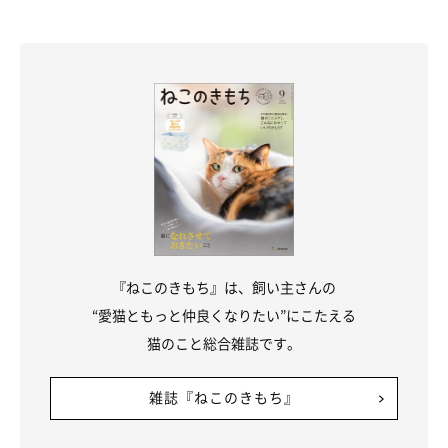
参考／「ねこのきもち」2018年9月号『重症になりやすいから知
っておきたい“アルファベット”感染症』（監修：Pet Clinic アニ
ホス院長 弓削田直子先生）
文／terasato
※記事と写真に関連性はありませんので予めご了承ください。
『ねこのきもち』は、飼い主さんの
“愛猫ともっと仲良くなりたい”にこたえる
猫のこと総合雑誌です。
雑誌『ねこのきもち』